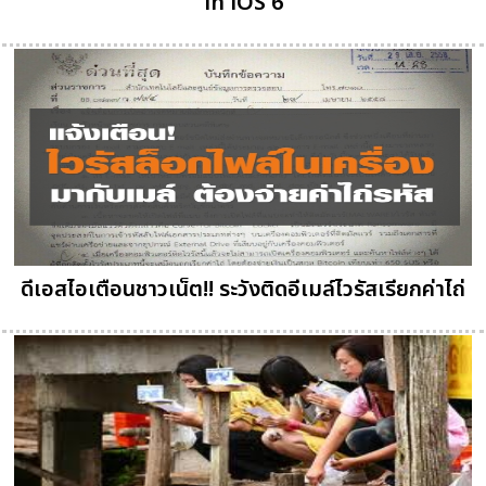
in iOS 6
ดีเอสไอเตือนชาวเน็ต!! ระวังติดอีเมล์ไวรัสเรียกค่าไถ่