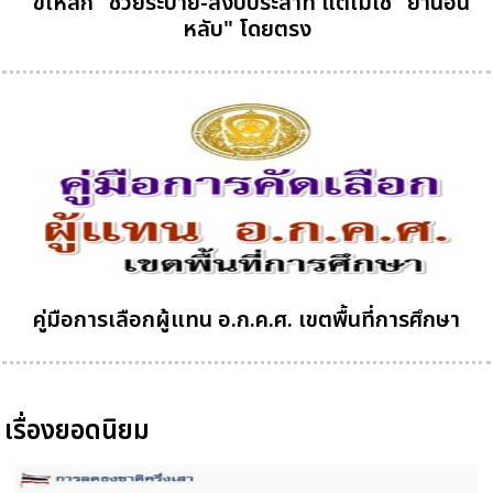
"ขี้เหล็ก" ช่วยระบาย-สงบประสาท แต่ไม่ใช่ "ยานอน
หลับ" โดยตรง
คู่มือการเลือกผู้แทน อ.ก.ค.ศ. เขตพื้นที่การศึกษา
เรื่องยอดนิยม