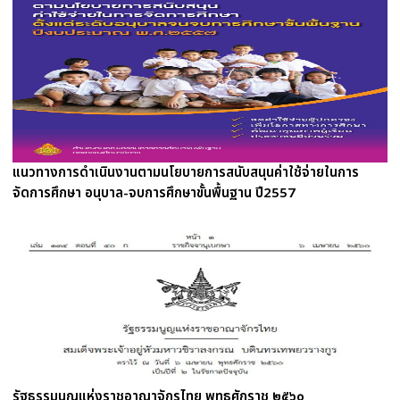
แนวทางการดำเนินงานตามนโยบายการสนับสนุนค่าใช้จ่ายในการ
จัดการศึกษา อนุบาล-จบการศึกษาขั้นพื้นฐาน ปี2557
รัฐธรรมนูญแห่งราชอาณาจักรไทย พุทธศักราช ๒๕๖๐