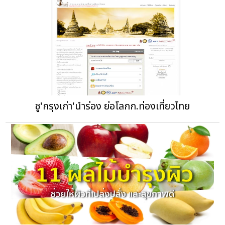
ชู'กรุงเก่า'นำร่อง ย่อโลกก.ท่องเที่ยวไทย