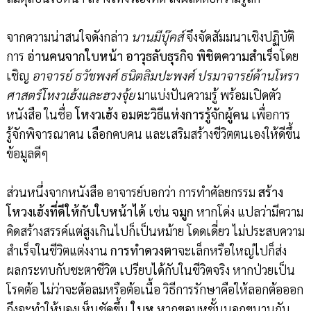
จากความน่าสนใจดังกล่าว
นานมีบุ๊คส์
จึงจัดสัมมนาเชิงปฏิบัติ
การ
อ่านคนจากใบหน้า อาวุธลับธุรกิจ พิชิตความสำเร็จ
โดย
เชิญ
อาจารย์ ธวัชพงศ์ ธนิตลิมปะพงศ์ ปรมาจารย์ด้านโหรา
ศาสตร์โหงวเฮ้งและฮวงจุ้ย
มาแบ่งปันความรู้ พร้อมเปิดตัว
หนังสือ ในชื่อ
โหงวเฮ้ง อมตะวิธีแห่งการรู้จักผู้คน
เพื่อการ
รู้จักพิจารณาคน เลือกคบคน และเสริมสร้างชีวิตตนเองให้ดีขึ้น
ข้อมูลดีๆ
ส่วนหนึ่งจากหนังสือ อาจารย์บอกว่า การทำศัลยกรรม
สร้าง
โหวงเฮ้งที่ดีให้กับใบหน้าได้
เช่น
จมูก
หากโด่ง แปลว่ามีความ
คิดสร้างสรรค์แต่สูงเกินไปก็เป็นหม้าย โดดเดี่ยว ไม่ประสบความ
สำเร็จในชีวิตแต่งงาน
การทำดวงตา
จะเล็กหรือใหญ่ไปก็ส่ง
ผลกระทบกับชะตาชีวิต เปรียบได้กับในชีวิตจริง หากป่วยเป็น
โรคต้อ ไม่ว่าจะต้อลมหรือต้อเนื้อ วิธีการรักษาคือให้ลอกต้อออก
ถึงจะทำให้มองเห็นชัดขึ้น
ใบหู
หากขอบหูชั้นนอกขนานกับ