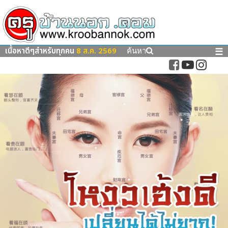
เนื้อหาดีๆสำหรับทุกคน
8 ส.ค. 2569
☰
ค้นหา