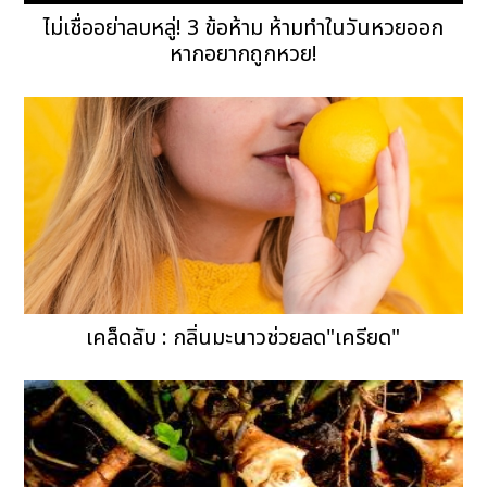
ไม่เชื่ออย่าลบหลู่! 3 ข้อห้าม ห้ามทำในวันหวยออก
หากอยากถูกหวย!
เคล็ดลับ : กลิ่นมะนาวช่วยลด"เครียด"