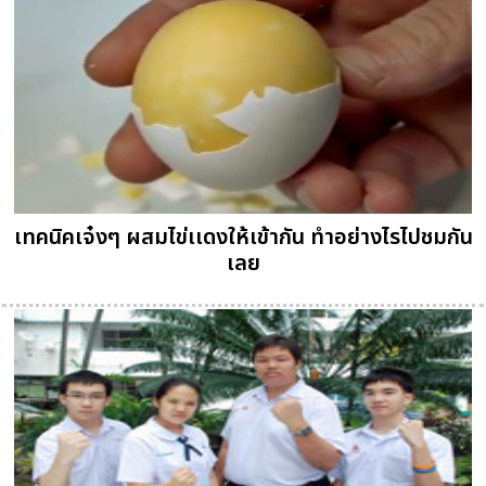
เทคนิคเจ๋งๆ ผสมไข่เเดงให้เข้ากัน ทำอย่างไรไปชมกัน
เลย