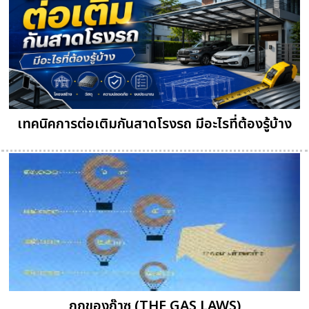
เทคนิคการต่อเติมกันสาดโรงรถ มีอะไรที่ต้องรู้บ้าง
กฎของก๊าซ (THE GAS LAWS)