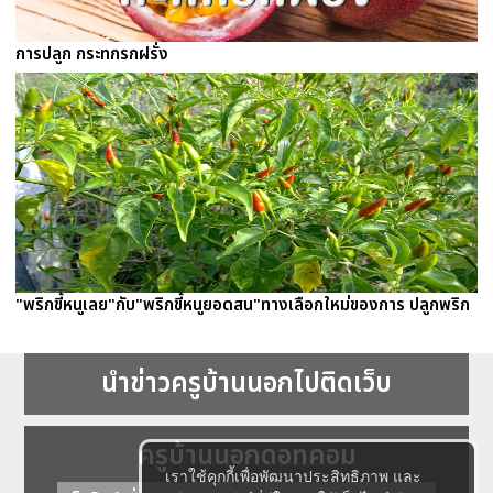
การปลูก กระทกรกฝรั่ง
"พริกขี้หนูเลย"กับ"พริกขี้หนูยอดสน"ทางเลือกใหม่ของการ ปลูกพริก
นำข่าวครูบ้านนอกไปติดเว็บ
ครูบ้านนอกดอทคอม
เราใช้คุกกี้เพื่อพัฒนาประสิทธิภาพ และ