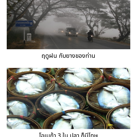
ฤดูฝน กับยางของท่าน
โอเมก้า 3 ใน ปลา ก็มีโทษ