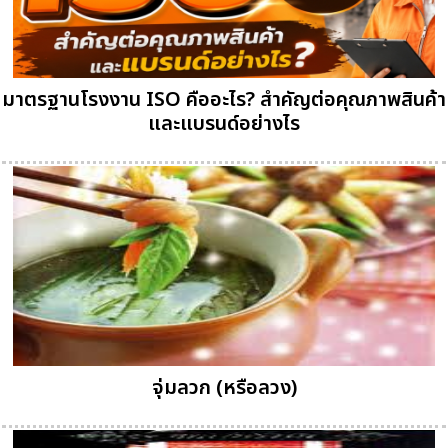
มาตรฐานโรงงาน ISO คืออะไร? สำคัญต่อคุณภาพสินค้า
และแบรนด์อย่างไร
จุ่มลวก (หรือลวง)