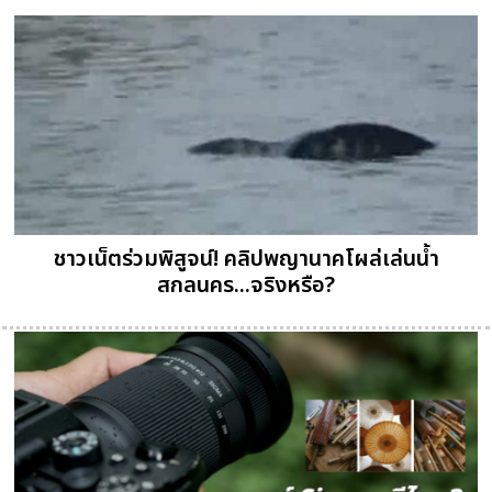
ชาวเน็ตร่วมพิสูจน์! คลิปพญานาคโผล่เล่นน้ำ
สกลนคร...จริงหรือ?