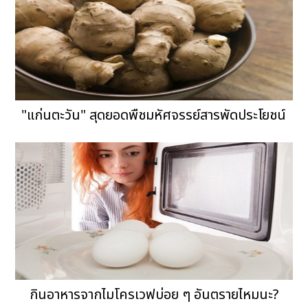
"แก่นตะวัน" สุดยอดพืชมหัศจรรย์สารพัดประโยชน์
กินอาหารจากไมโครเวฟบ่อย ๆ อันตรายไหมนะ?