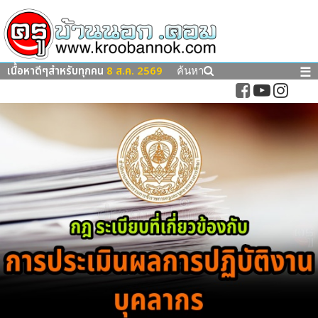
เนื้อหาดีๆสำหรับทุกคน
8 ส.ค. 2569
☰
ค้นหา