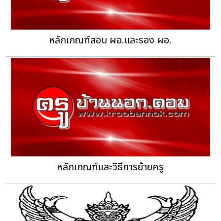
หลักเกณฑ์สอบ ผอ.และรอง ผอ.
หลักเกณฑ์และวิธีการย้ายครู