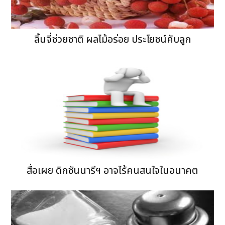
ลิ้นจี่ช่วยชาติ ผลไม้อร่อย ประโยชน์คับลูก
สื่อเผย ดิกชันนารีฯ อาจไร้คนสนใจในอนาคต