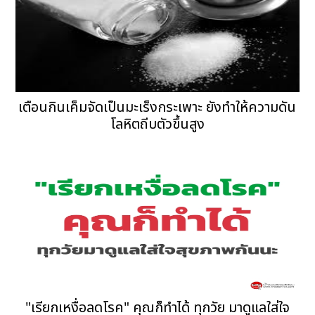
เตือนกินเค็มจัดเป็นมะเร็งกระเพาะ ยังทำให้ความดัน
โลหิตถีบตัวขึ้นสูง
"เรียกเหงื่อลดโรค" คุณก็ทำได้ ทุกวัย มาดูแลใส่ใจ