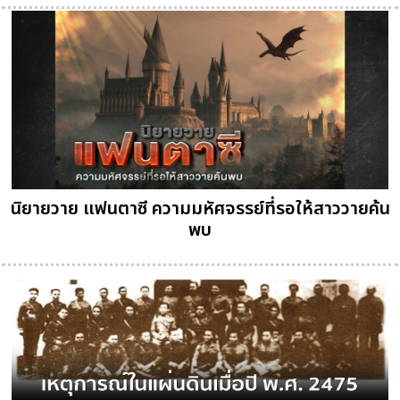
นิยายวาย แฟนตาซี ความมหัศจรรย์ที่รอให้สาววายค้น
พบ