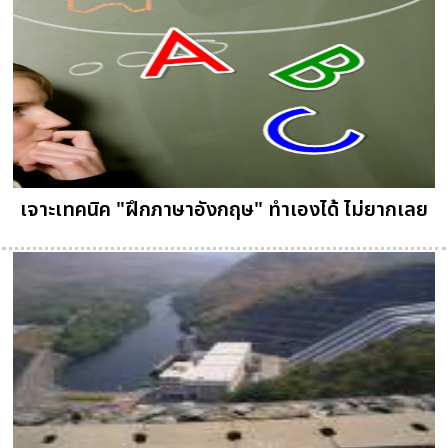
เจาะเทคนิค "ฝึกภาษาอังกฤษ" ทำเองได้ ไม่ยากเลย