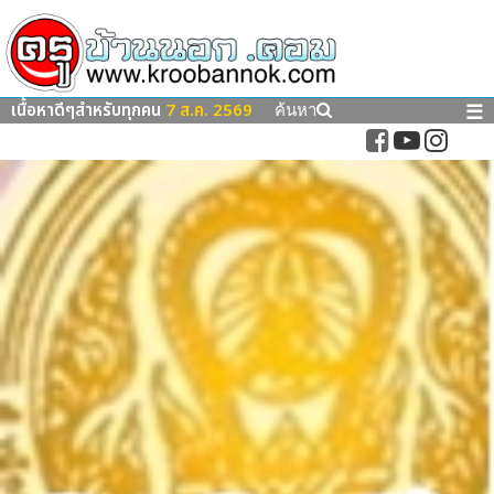
เนื้อหาดีๆสำหรับทุกคน
7 ส.ค. 2569
☰
ค้นหา