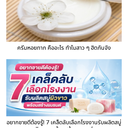
ครีมหอยทาก คืออะไร ทำไมสาว ๆ ฮิตกันจัง
อยากขายดีต้องรู้! 7 เคล็ดลับเลือกโรงงานรับผลิตสบู่