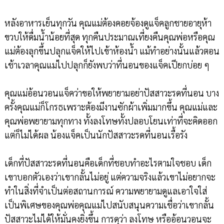
หลังอาหารเย็นทุกวัน คุณแม่ต้องคอยจ้องดูแจ็คลูกชายอายุห้า
ขวบให้ดื่มน้ำน้อยที่สุด ทุกคืนประมาณเที่ยงคืนคุณพ่อหรือคุณ
แม่ต้องลุกขึ้นปลุกแจ็คให้ไปเข้าห้องน้ำ แม้ทำอย่างนั้นแล้วตอน
เช้าเวลาคุณแม่ไปปลุกก็ยังพบว่าที่นอนของแจ็คเปียกบ่อย ๆ
คุณแม่อ้อนวอนแจ็คว่าขอให้พยายามอย่าปัสสาวะรดที่นอน บาง
ครั้งคุณแม่ก็โกรธเพราะต้องมีงานซักผ้าเพิ่มมากขึ้น คุณแม่และ
คุณพ่อพยายามทุกทาง ทั้งลงโทษทั้งปลอบโยนเท่าที่จะคิดออก
แต่ก็ไม่ได้ผล น้องแจ็คเป็นนักปัสสาวะรดที่นอนเรื้อรัง
เด็กที่ปัสสาวะรดที่นอนคือเด็กที่ชอบทำอะไรตามใจชอบ เด็ก
เขาบอกตัวเองว่าเขากลั้นไม่อยู่ แต่ความจริงแล้วเขาไม่อยากจะ
ทำในสิ่งที่จำเป็นต่อสถานการณ์ ความพยายามดูแลเอาใจใส่
เป็นพิเศษของคุณพ่อคุณแม่ไปสนับสนุนความเชื่อว่าเขากลั้น
ปัสสาวะไม่ได้ให้มั่นคงยิ่งขึ้น การดุว่า ลงโทษ หรืออ้อนวอนจะ