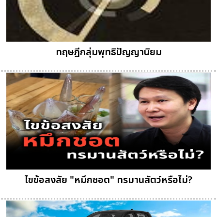
ทฤษฎีกลุ่มพุทธิปัญญานิยม
ไขข้อสงสัย "หมึกชอต" ทรมานสัตว์หรือไม่?