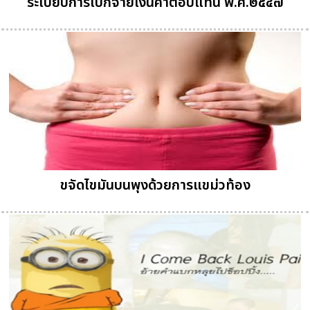
ระเบียบการเบิกจ่ายเงินค่าตอบแทน พ.ศ.๒๕๔๗
ขจัดไขมันบนพุงด้วยการแขม่วท้อง