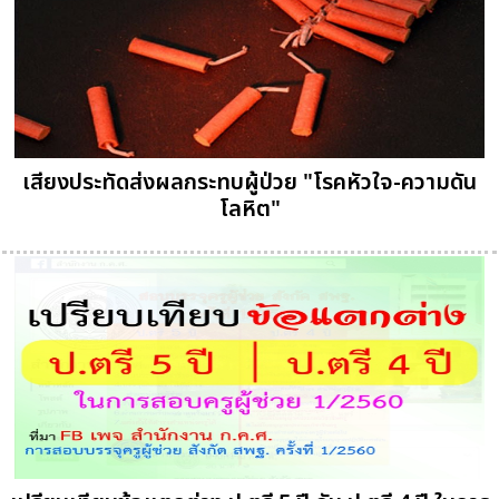
เสียงประทัดส่งผลกระทบผู้ป่วย "โรคหัวใจ-ความดัน
โลหิต"