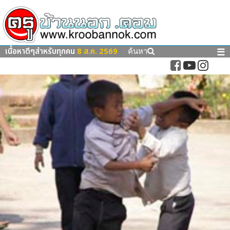
เนื้อหาดีๆสำหรับทุกคน
8 ส.ค. 2569
☰
ค้นหา