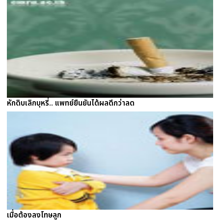
หักดิบเลิกบุหรี่.. แพทย์ยืนยันได้ผลดีกว่าลด
เมื่อต้องลงโทษลูก