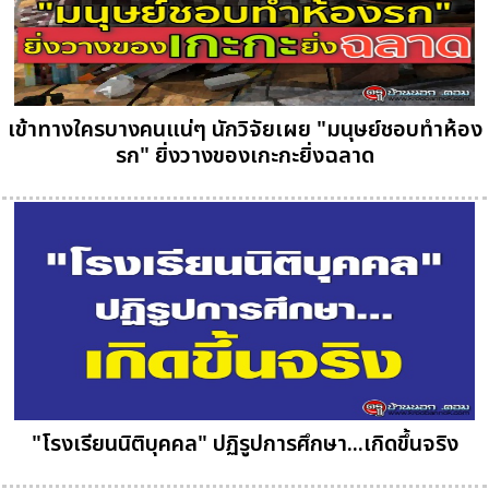
เข้าทางใครบางคนแน่ๆ นักวิจัยเผย "มนุษย์ชอบทำห้อง
รก" ยิ่งวางของเกะกะยิ่งฉลาด
"โรงเรียนนิติบุคคล" ปฏิรูปการศึกษา...เกิดขึ้นจริง