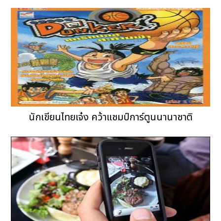
นักเขียนไทยเจ๋ง คว้าแชมป์การ์ตูนนานาชาติ