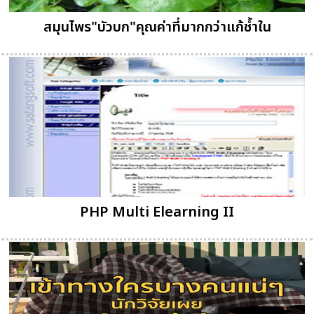
สมุนไพร"บัวบก"คุณค่าที่มากกว่าแก้ช้ำใน
PHP Multi Elearning II