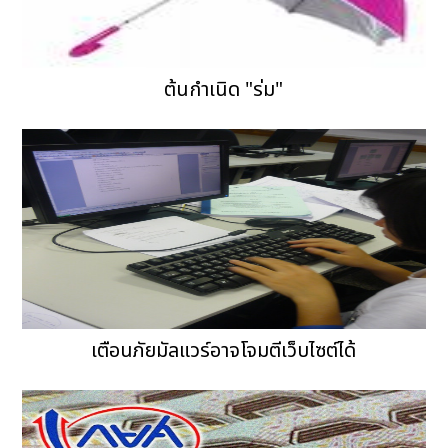
ต้นกำเนิด "ร่ม"
เตือนภัยมัลแวร์อาจโจมตีเว็บไซต์ได้