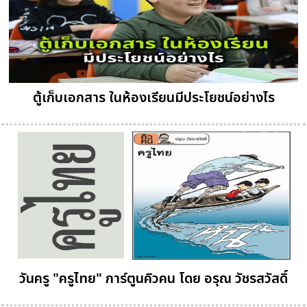
ตู้เก็บเอกสาร ในห้องเรียนมีประโยชน์อย่างไร
วันครู "ครูไทย" การ์ตูนคิวคน โดย อรุณ วัชรสวัสดิ์