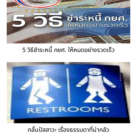
5 วิธีชำระหนี้ กยศ. ให้หมดอย่างรวดเร็ว
กลั้นปัสสาวะ เรื่องธรรมดาที่น่ากลัว