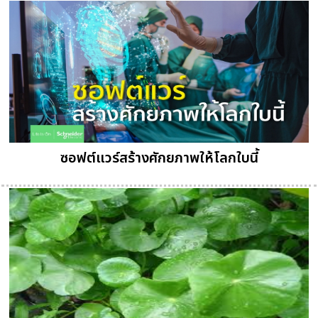
ซอฟต์แวร์สร้างศักยภาพให้โลกใบนี้