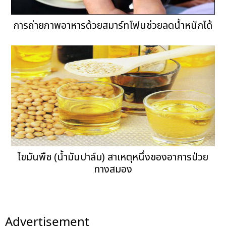
การถ่ายภาพอาหารด้วยสมาร์ทโฟนช่วยลดน้ำหนักได้
ไขมันพืช (น้ำมันปาล์ม) สาเหตุหนึ่งของอาการป่วย
ทางสมอง
Advertisement