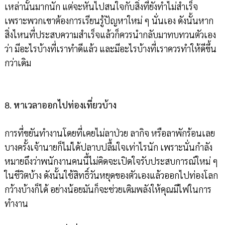
เหล่านั้นมากนัก แต่จะหันไปสนใจกับสิ่งที่ยังทำไม่สำเร็จ
เพราะพวกเขาต้องการเรียนรู้ปัญหาใหม่ ๆ นั่นเอง ดังนั้นหาก
สิ่งไหนที่ประสบความสำเร็จแล้วก็ควรนำกลับมาทบทวนตัวเอง
ว่า มีอะไรบ้างที่เราทำดีแล้ว และมีอะไรบ้างที่เราควรทำให้ดีขึ้น
กว่าเดิม
8. หาเวลาออกไปท่องเที่ยวบ้าง
การที่ขยันทำงานโดยที่เคยไม่ลาป่วย ลากิจ หรือลาพักร้อนเลย
บางครั้งเจ้านายก็ไม่ได้ปลาบปลื้มใจเท่าไรนัก เพราะนั่นกำลัง
หมายถึงว่าพนักงานคนนี้ไม่คิดจะเปิดใจรับประสบการณ์ใหม่ ๆ
ในชีวิตบ้าง ดังนั้นใช้สิทธิ์วันหยุดของตัวเองแล้วออกไปท่องโลก
กว้างบ้างก็ได้ อย่างน้อยมันก็จะช่วยเติมพลังให้คุณมีไฟในการ
ทำงาน