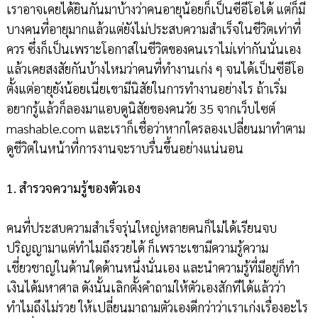
เราอาจเคยได้ยินกันมาบ้างว่าคนอายุน้อยก็เป็นซีอีโอได้ แต่ก็มี
บางคนที่อายุมากแล้วแต่ยังไม่ประสบความสำเร็จในชีวิตเท่าที่
ควร ซึ่งก็เป็นเพราะโอกาสในชีวิตของคนเราไม่เท่ากันนั่นเอง
แล้วเคยสงสัยกันบ้างไหมว่าคนที่ทำงานเก่ง ๆ จนได้เป็นซีอีโอ
ตั้งแต่อายุยังน้อยเนี่ยเขามีนิสัยในการทำงานอย่างไร ถ้าเริ่ม
อยากรู้แล้วก็ลองมาแอบดูนิสัยของคนวัย 35 จากเว็บไซต์
mashable.com และเราก็เชื่อว่าหากใครลองเปลี่ยนมาทำตาม
ดูชีวิตในหน้าที่การงานจะราบรื่นขึ้นอย่างแน่นอน
1. สำรวจความรู้ของตัวเอง
คนที่ประสบความสำเร็จรุ่นใหญ่หลายคนก็ไม่ได้เรียนจบ
ปริญญามาแต่ทำไมถึงรวยได้ ก็เพราะเขามีความรู้ความ
เชี่ยวชาญในด้านใดด้านหนึ่งนั่นเอง และนำความรู้ที่มีอยู่ก็ทำ
เงินได้มหาศาล ดังนั้นเลิกตั้งคำถามให้ตัวเองสักทีได้แล้วว่า
ทำไมถึงไม่รวย ให้เปลี่ยนมาถามตัวเองดีกว่าว่าเราเก่งเรื่องอะไร