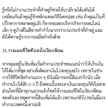
รู้หรือไม่ว่างานประจำที่ทำอยู่ก็ช่วยให้เรามีรายได้เสริมได้
เหมือนกันถ้าคุณรู้จักพลิกแพลงวิธีนิดหน่อย เช่น ถ้าคุณเป็นที่
ปรึกษาการตลาดอยู่แล้ว ก็อาจจะลองบริหารกิจการออนไลน์
เล็ก ๆ ดูบ้างดีไม่ดีอาจทำกำไรมากกว่างานประจำที่ทำอยู่ แถม
ยังได้ความรู้จากการลงมือทำจริงด้วย
31.วางแผนชีวิตตัวเองในวัยเกษียณ
หากคุณอยู่ในวัยเพิ่มเริ่มทำงานประจำขอแนะนำว่าให้เก็บเงิน
ให้ได้มากที่สุด อย่าเพิ่งคิดเอาเงินไปลงทุนอะไร เพราะในช่วง
การใช้ชีวิตวัยทำงานแรก ๆ ยังไม่มีภาระหนี้สินเท่าไรนัก เมื่อ
ทำงานไปได้สัก 2-3 ปี ถึงตอนนั้นจะเอาเงินมาลงทุนก็ยังไม่สาย
ส่วนใครที่มีอายุงานมากแล้วก็ขอให้วางแผนชีวิตในวัยเกษียณ
ของตัวเอง หยุดหาหนี้สินเพิ่มได้แล้ว เพราะแก่ตัวไปจะไม่มีแรง
ทำงานปลดหนี้เอาน่ะสิ