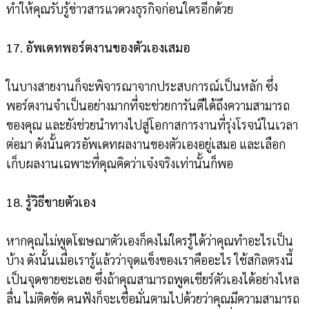
ทำให้คุณรับรู้ข่าวสารแวดวงธุรกิจก่อนใครอีกด้วย
17. อัพเดทพอร์ตงานของตัวเองเสมอ
ในบางสายงานก็จะพิจารณาจากประสบการณ์เป็นหลัก ซึ่ง
พอร์ตงานจำเป็นอย่างมากที่จะช่วยการันตีได้ถึงความสามารถ
ของคุณ และยังช่วยนำทางไปสู่โอกาสการงานที่รุ่งโรจน์ในเวลา
ต่อมา ดังนั้นควรอัพเดทผลงานของตัวเองอยู่เสมอ และเลือก
เก็บผลงานเฉพาะที่คุณคิดว่าเจ๋งจริงเท่านั้นก็พอ
18. รู้วิธีขายตัวเอง
หากคุณไม่พูดโฆษณาตัวเองก็คงไม่ใครรู้ได้ว่าคุณทำอะไรเป็น
บ้าง ดังนั้นเมื่อเรารู้แล้วว่าจุดแข็งของเราคืออะไร ใช้สกิลตรงนี้
เป็นจุดขายซะเลย ซึ่งถ้าคุณสามารถพูดเชียร์ตัวเองได้อย่างไหล
ลื่น ไม่ติดขัด คนฟังก็จะเชื่อมั่นตามไปด้วยว่าคุณมีความสามารถ