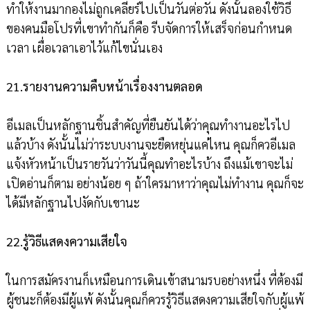
ทำให้งานมากองไม่ถูกเคลียร์ไปเป็นวันต่อวัน ดังนั้นลองใช้วิธี
ของคนมือโปรที่เขาทำกันก็คือ รีบจัดการให้เสร็จก่อนกำหนด
เวลา เผื่อเวลาเอาไว้แก้ไขนั่นเอง
21.รายงานความคืบหน้าเรื่องงานตลอด
อีเมลเป็นหลักฐานชิ้นสำคัญที่ยืนยันได้ว่าคุณทำงานอะไรไป
แล้วบ้าง ดังนั้นไม่ว่าระบบงานจะยืดหยุ่นแค่ไหน คุณก็ควอีเมล
แจ้งหัวหน้าเป็นรายวันว่าวันนี้คุณทำอะไรบ้าง ถึงแม้เขาจะไม่
เปิดอ่านก็ตาม อย่างน้อย ๆ ถ้าใครมาหาว่าคุณไม่ทำงาน คุณก็จะ
ได้มีหลักฐานไปงัดกับเขานะ
22.รู้วิธีแสดงความเสียใจ
ในการสมัครงานก็เหมือนการเดินเข้าสนามรบอย่างหนึ่ง ที่ต้องมี
ผู้ชนะก็ต้องมีผู้แพ้ ดังนั้นคุณก็ควรรู้วิธีแสดงความเสียใจกับผู้แพ้