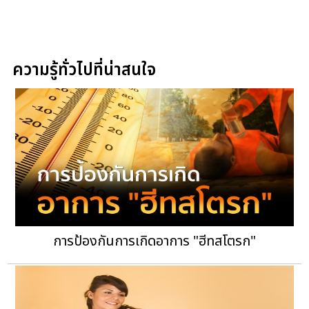
ความรู้ทั่วไปที่น่าสนใจ
การป้องกันการเกิดอาการ "ฮีทสโตรก"