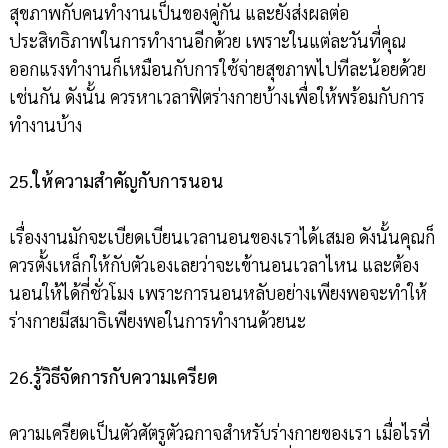
สุขภาพกับคนทำงานเป็นของคู่กัน และยังส่งผลต่อ
ประสิทธิภาพในการทำงานอีกด้วย เพราะในแต่ละวันที่คุณ
ออกแรงทำงานก็เหมือนกับการใช้จ่ายสุขภาพไปทีละน้อยด้วย
เช่นกัน ดังนั้น ควรหาเวลาฟิตร่างกายบ้างเพื่อให้พร้อมกับการ
ทำงานบ้าง
25.ให้ความสำคัญกับการนอน
เรื่องงานมักจะเบียดเบียนเวลานอนของเราได้เสมอ ดังนั้นคุณก็
ควรตั้งเหล็กให้กับตัวเองเลยว่าจะเข้านอนเวลาไหน และต้อง
นอนให้ได้กี่ชั่วโมง เพราะการนอนหลับอย่างเพียงพอจะทำให้
ร่างกายมีสมาธิเพียงพอในการทำงานด้วยนะ
26.รู้วิธีจัดการกับความเครียด
ความเครียดเป็นตัวศัตรูตัวฉกาจสำหรับร่างกายของเรา เมื่อไรที่