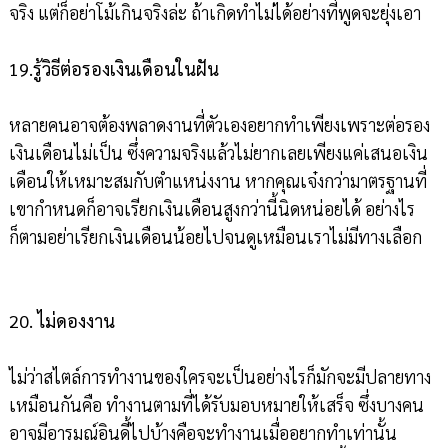
จริง แต่ก็อย่าโม้เกินจริงล่ะ ถ้าเกิดทำไม่ได้อย่างที่พูดจะยุ่งเอา
19.รู้วิธีต่อรองเงินเดือนในฝัน
หลายคนอาจต้องพลาดงานที่ตัวเองอยากทำเพียงเพราะต่อรอง
เงินเดือนไม่เป็น ซึ่งความจริงแล้วไม่ยากเลยเพียงแค่เสนอเงิน
เดือนให้เหมาะสมกับตำแหน่งงาน หากคุณเจ๋งกว่ามาตรฐานที่
เขากำหนดก็อาจเรียกเงินเดือนสูงกว่านี้นิดหน่อยได้ อย่างไร
ก็ตามอย่าเรียกเงินเดือนน้อยไปจนดูเหมือนเราไม่มีทางเลือก
20. ไม่ดองงาน
ไม่ว่าสไตล์การทำงานของใครจะเป็นอย่างไรก็มักจะมีปลายทาง
เหมือนกันคือ ทำงานตามที่ได้รับมอบหมายให้เสร็จ ซึ่งบางคน
อาจมีอารมณ์อินดี้ไปบ้างคือจะทำงานเมื่ออยากทำเท่านั้น