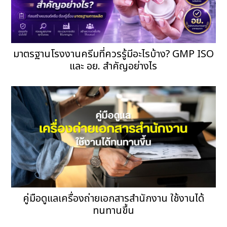
มาตรฐานโรงงานครีมที่ควรรู้มีอะไรบ้าง? GMP ISO
และ อย. สำคัญอย่างไร
คู่มือดูแลเครื่องถ่ายเอกสารสำนักงาน ใช้งานได้
ทนทานขึ้น