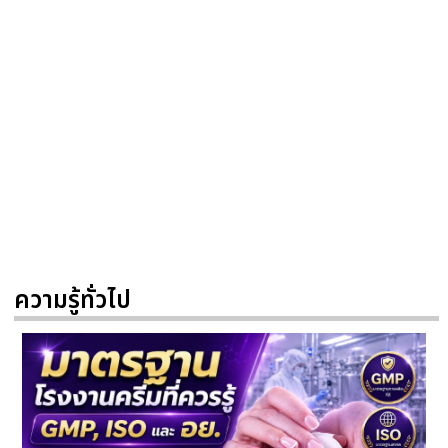
ความรู้ทั่วไป