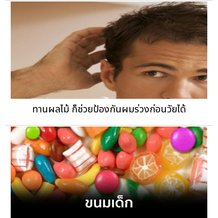
ทานผลไม้ ก็ช่วยป้องกันผมร่วงก่อนวัยได้