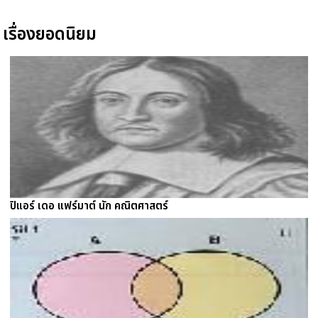
เรื่องยอดนิยม
ปิแอร์ เดอ แฟร์มาต์ นัก คณิตศาสตร์