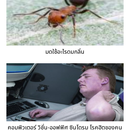
มดใช้อะไรดมกลิ่น
คอมพิวเตอร์ วิชั่น-ออฟฟิศ ซินโดรม โรคฮิตของคน