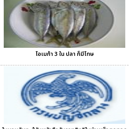
โอเมก้า 3 ใน ปลา ก็มีโทษ