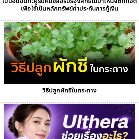
ใบมอบฉันทะผู้รับหนังสือรับรองสิทธิในบำเหน็จตกทอด
เพือใช้เป็นหลักทรัพย์ค้ำประกันการกู้เงิน
วิธีปลูกผักชีในกระถาง