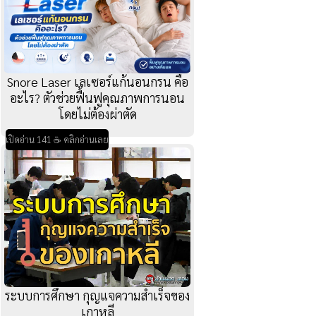
Snore Laser เลเซอร์แก้นอนกรน คือ
อะไร? ตัวช่วยฟื้นฟูคุณภาพการนอน
โดยไม่ต้องผ่าตัด
เปิดอ่าน 141 ☕ คลิกอ่านเลย
ระบบการศึกษา กุญแจความสำเร็จของ
เกาหลี