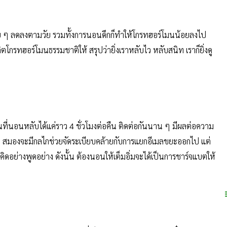
ค่อย ๆ ลดลงตามวัย รวมทั้งการนอนดึกก็ทำให้โกรทฮอร์โมนน้อยลงไป
ิตโกรทฮอร์โมนธรรมชาติให้ สรุปว่ายิ่งเราหลับไว หลับสนิท เราก็ยิ่งดู
ที่นอนหลับได้แค่ราว 4 ชั่วโมงต่อคืน ติดต่อกันนาน ๆ มีผลต่อความ
นอน สมองจะมีกลไกช่วยจัดระเบียบคล้ายกับการแยกอีเมลขยะออกไป แต่
น คิดอย่างพูดอย่าง ดังนั้น ต้องนอนให้เต็มอิ่มจะได้เป็นการชาร์จแบตให้