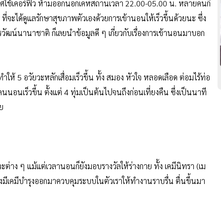
กาศใช้เคอร์ฟิว ห้ามออกนอกเคหสถานเวลา 22.00-05.00 น. หลายคนก็
ๆ ที่จะได้ดูแลรักษาสุขภาพตัวเองด้วยการเข้านอนให้เร็วขึ้นด้วยนะ ซึ่ง
ัฒน์นานาชาติ ก็เลยนำข้อมูลดี ๆ เกี่ยวกับเรื่องการเข้านอนมาบอก
ห้ 5 อวัยวะหลักเสื่อมเร็วขึ้น ทั้ง สมอง หัวใจ หลอดเลือด ต่อมไร้ท่อ
คนนอนเร็วขึ้น ตั้งแต่ 4 ทุ่มเป็นต้นไปจนถึงก่อนเที่ยงคืน ซึ่งเป็นนาที
ลย
วะต่าง ๆ แม้แต่เวลานอนก็ยังมอบรางวัลให้ร่างกาย ทั้ง เคมีนิทรา (เม
งมีเคมีบำรุงออกมาควบคุมระบบในตัวเราให้ทำงานราบรื่น ตื่นขึ้นมา