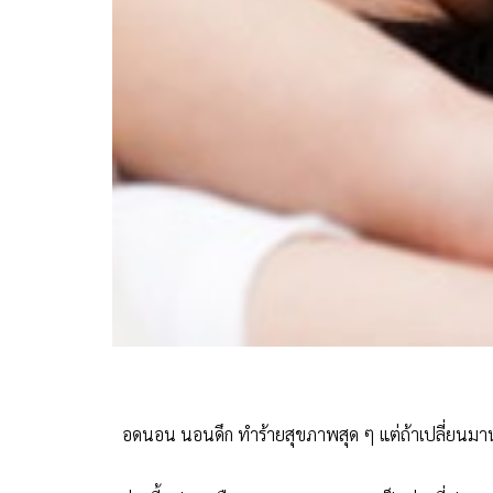
อดนอน นอนดึก ทำร้ายสุขภาพสุด ๆ แต่ถ้าเปลี่ยนมานอ