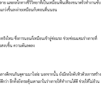
ลาย และกลไกทางชีวิวิทยาที่เป็นเหมือนฟันเฟืองขนาดจิ๋วทำงานซับ
่แกว่งขึ้นลงง่ายเหมือนกับตอนตื่นนอน
จริงไหม ซึ่งการนอนก็เหมือนเข้าอู่ซ่อมรถ ช่วยซ่อมแซมร่างกายที่
วใจสงบขึ้น ความดันลดลง
ลางดึกจนกินดุตามมาไงล่ะ นอกจากนั้น ยังมีกลไกดับหิวด้วยการสร้าง
ีกว่า อีกทั้งยังกระตุ้นเตาเผาในร่างกายให้ทำงานได้ดี ช่วยให้ไม่อ้วน