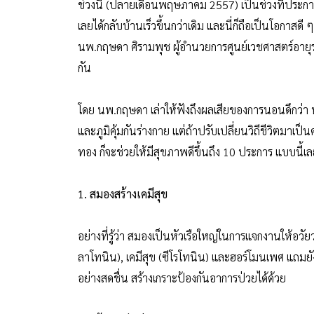
ช่วงนี้ (ปลายเดือนพฤษภาคม 2557) เป็นช่วงที่ประ
เลยได้กลับบ้านเร็วขึ้นกว่าเดิม และนี่ก็ถือเป็นโอกาสดี 
นพ.กฤษดา ศิรามพุช ผู้อำนวยการศูนย์เวชศาสตร์อายุรว
กัน
โดย นพ.กฤษดา เล่าให้ฟังถึงผลเสียของการนอนดึกว่า ทำใ
และภูมิคุ้มกันร่างกาย แต่ถ้าปรับเปลี่ยนวิถีชีวิตมาเป็น
ทอง ก็จะช่วยให้มีสุขภาพดีขึ้นถึง 10 ประการ แบบนี้เ
1. สมองสร้างเคมีสุข
อย่างที่รู้ว่า สมองเป็นหัวเรือใหญ่ในการแจกงานให้อวัย
ลาโทนิน), เคมีสุข (ซีโรโทนิน) และฮอร์โมนเพศ แถมยั
อย่างสดชื่น สร้างเกราะป้องกันอาการป่วยได้ด้วย