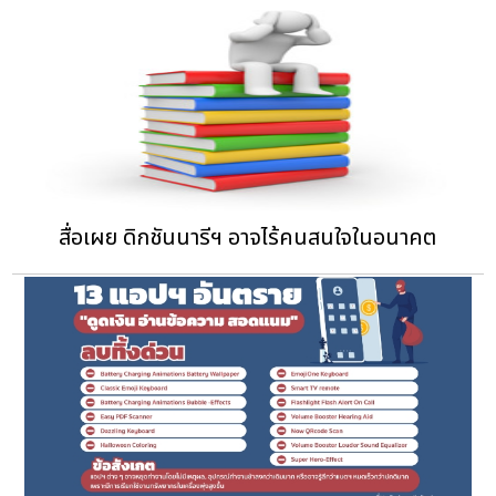
สื่อเผย ดิกชันนารีฯ อาจไร้คนสนใจในอนาคต