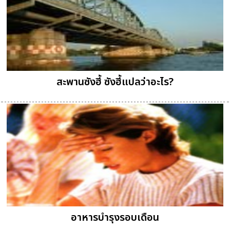
สะพานซังฮี้ ซังฮี้แปลว่าอะไร?
อาหารบำรุงรอบเดือน