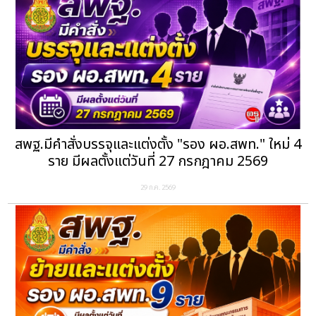
สพฐ.มีคำสั่งบรรจุและแต่งตั้ง "รอง ผอ.สพท." ใหม่ 4
ราย มีผลตั้งแต่วันที่ 27 กรกฎาคม 2569
29 ก.ค. 2569