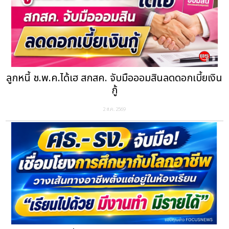
ลูกหนี้ ช.พ.ค.ได้เฮ สกสค. จับมือออมสินลดดอกเบี้ยเงิน
กู้
2 ส.ค. 2569