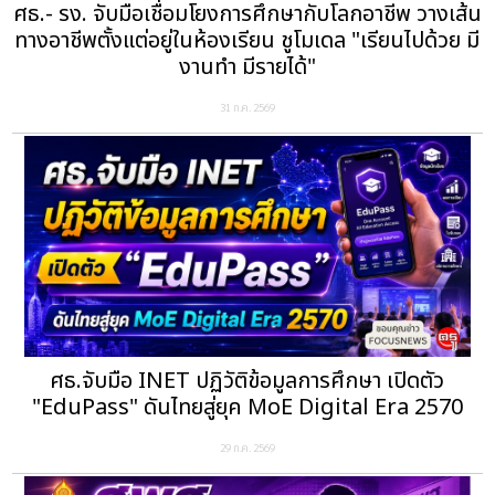
ศธ.- รง. จับมือเชื่อมโยงการศึกษากับโลกอาชีพ วางเส้น
ทางอาชีพตั้งแต่อยู่ในห้องเรียน ชูโมเดล "เรียนไปด้วย มี
งานทำ มีรายได้"
31 ก.ค. 2569
ศธ.จับมือ INET ปฏิวัติข้อมูลการศึกษา เปิดตัว
"EduPass" ดันไทยสู่ยุค MoE Digital Era 2570
29 ก.ค. 2569