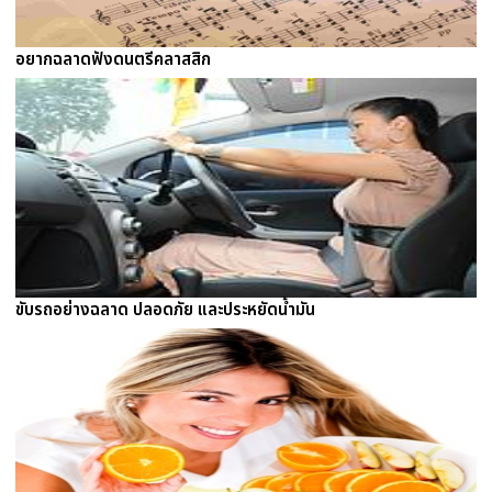
อยากฉลาดฟังดนตรีคลาสสิก
ขับรถอย่างฉลาด ปลอดภัย และประหยัดน้ำมัน