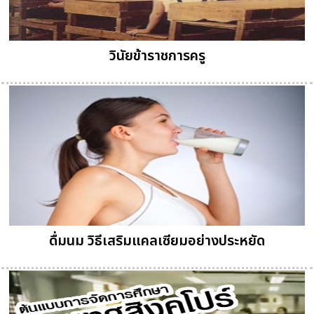
วินัยข้าราชการครู
ดื่มนม วิธีเสริมแคลเซียมอย่างประหยัด