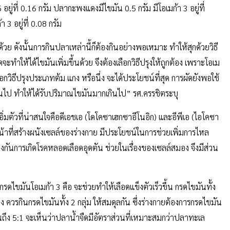
ยู่ที่ 0.16 กรัม ปลากะพงแดงมีไขมัน 0.5 กรัม มีโอเมก้า 3 อยู่ที่
 3 อยู่ที่ 0.08 กรัม
วย ดังนั้นการกินปลาเหล่านี้ก็ต้องกินอย่างพอเหมาะ ทำให้สุกด้วยวิธี
ะทำให้ได้ไขมันเพิ่มขึ้นด้วย จึงต้องเลือกวิธีปรุงให้ถูกต้อง เพราะโอเม
กวิธีปรุงประเภทต้ม แกง หรือนึ่ง จะได้ประโยชน์ที่สุด การผัดยังพอใช้
ินไป ทำให้ได้รับปริมาณไขมันมากเกินไป” รศ.ครรชิตระบุ
ิ่มตัวที่น่าสนใจคือดีเอชเอ (โดโคซาเฮกซาอีโนอิก) และอีพีเอ (ไอโคซา
น้าที่สร้างผนังเซลล์ของร่างกาย มีประโยชน์ในการช่วยเพิ่มการไหล
กันการเกิดโรคหลอดเลือดอุดตัน ช่วยในเรื่องของเซลล์สมอง จึงมีส่วน
ดไขมันโอเมก้า 3 คือ จะช่วยทำให้เลือดแข็งตัวเร็วขึ้น กรดไขมันทั้ง
ควรกินกรดไขมันทั้ง 2 กลุ่ม ให้สมดุลกัน ซึ่งร่างกายต้องการกรดไขมัน
ถึง 5:1 จะเห็นว่าปลาน้ำจืดมีอัตราส่วนที่เหมาะสมกว่าปลาทะเล