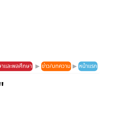
กษาและพลศึกษา
▶
ข่าว/บทความ
▶
หน้าแรก
"