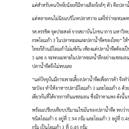
แต่สำหรับคนปัจจัยน้อยก็มีทางเลือกใกล้ๆ ตัว คือปลาน้
แต่หลายคนไม่นิยมบริโภคปลาสวาย แต่ใช่ว่าจะหมดหน
รศ.ครรชิต จุดประสงค์ จากสถาบันโภชนาการ มหาวิทยาล
กรดโอเมก้า 3 ในปลาทะเลและปลาน้ำจืดของไทย” ให้ข
ไทยก็ล้วนมีโอเมก้าไม่แพ้กัน เพียงแต่ปลาน้ำจืดต้องเป็น
3 และ 6 จะพบเฉพาะในปลาทะเลน้ำลึกอย่างแซลมอน
ปลาน้ำจืดจึงไม่พบเลย
“แต่ปัจจุบันมีการเพาะเลี้ยงปลาน้ำจืดเพื่อการค้า จึง
ระป๋อง ทำให้อาหารปลามีโอเมก้า 3 และโอเมก้า 6 ด้วย ไ
เดียวกันที่ได้จากการกินแซลมอน ซึ่งมีราคาแพง ดังนั้
พร้อมเปรียบเทียบปริมาณไขมันของปลาน้ำจืด พบว่าปล
ชนิดโอเมก้า 6 อยู่ที่ 1.94 กรัม และโอเมก้า 3 อยู่ที่ 0
กรัม เป็นโอเมก้า 3 ที่ 0.45 กรัม