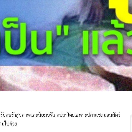
กสำหรับคนรักสุขภาพและนิยมบริโภคปลาโดยเฉพาะปลาแซลมอนสัตว์
ตามไปด้วย