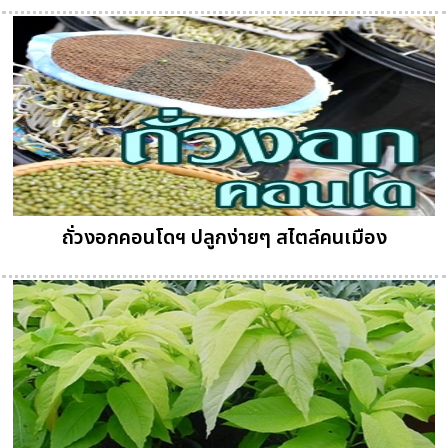
ถั่วงอกคอนโดฯ ปลูกง่ายๆ สไตล์คนเมือง