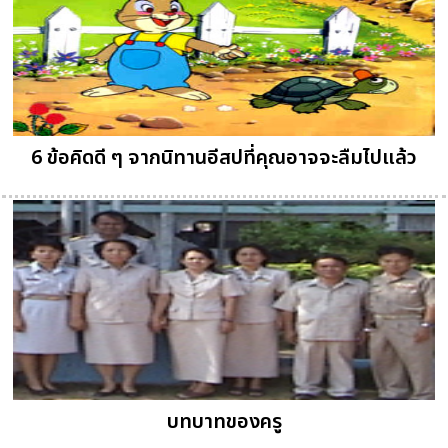
6 ข้อคิดดี ๆ จากนิทานอีสปที่คุณอาจจะลืมไปแล้ว
บทบาทของครู