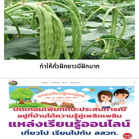
ทำให้ถั่วฝักยาวมีฝักมาก