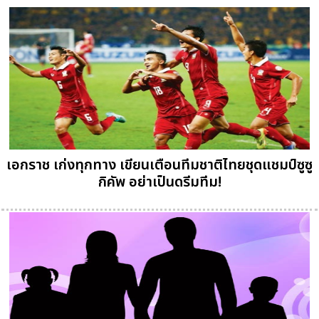
เอกราช เก่งทุกทาง เขียนเตือนทีมชาติไทยชุดแชมป์ซูซู
กิคัพ อย่าเป็นดรีมทีม!