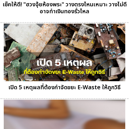
เช็คให้ดี! "ฮวงจุ้ยห้องพระ" วางตรงไหนเหมาะ วางไม่ดี
อาจทำเงินทองรั่วไหล
เปิด 5 เหตุผลที่ต้องกำจัดขยะ E-Waste ให้ถูกวิธี