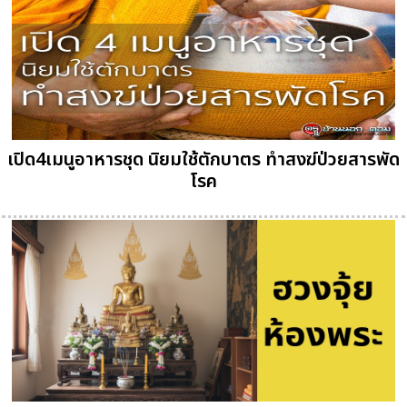
เปิด4เมนูอาหารชุด นิยมใช้ตักบาตร ทำสงฆ์ป่วยสารพัด
โรค