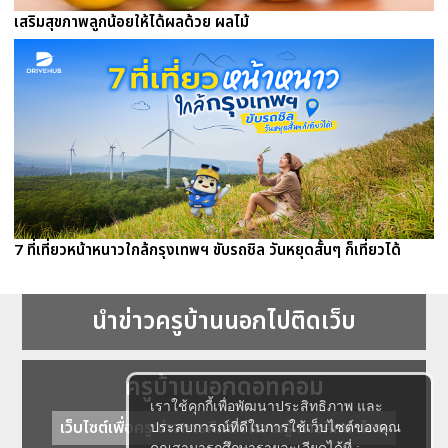
เสริมสุขภาพลูกน้อยให้ได้ผลด้วย ผลไม้
7 ที่เที่ยวหน้าหนาวใกล้กรุงเทพฯ ขับรถชิล วันหยุดสั้นๆ ก็เที่ยวได้
นำข่าวครูบ้านนอกไปติดเว็บ
ครูบ้านนอกดอทคอม
เราใช้คุกกี้เพื่อพัฒนาประสิทธิภาพ และ
เว็บไซต์เพื่อครู ข่าวการศึกษา ความรู้ การศึกษาไทย
ประสบการณ์ที่ดีในการใช้เว็บไซต์ของคุณ