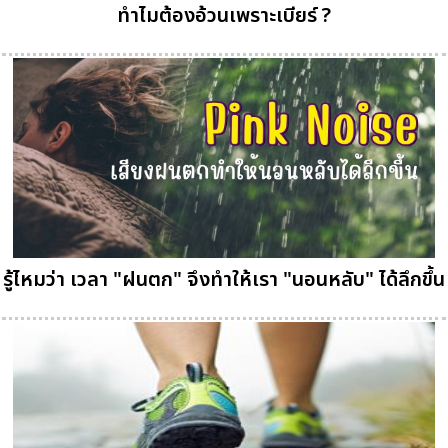
ทำไมต้องอ้วนเพราะเบียร์ ?
รู้ไหมว่า เวลา "ฝนตก" จึงทำให้เรา "นอนหลับ" ได้ลึกขึ้น