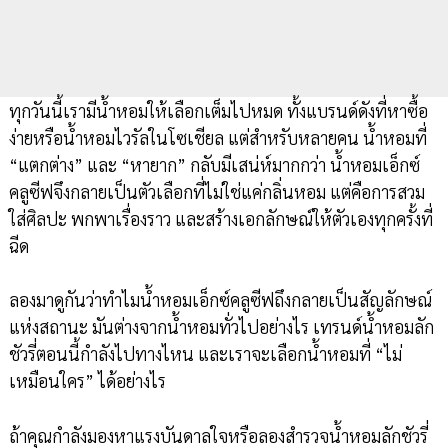
ทุกวันนี้เรามีน้ำหอมให้เลือกเต็มไปหมด ทั้งแบรนด์ดังที่หาซื้อ
ง่ายหรือน้ำหอมไวรัลในโซเชียล แต่สำหรับหลายคน น้ำหอมที่
“แตกต่าง” และ “หายาก” กลับมีเสน่ห์มากกว่า น้ำหอมเอ็กซ์
คลูซีฟจึงกลายเป็นตัวเลือกที่ไม่ใช่แค่กลิ่นหอม แต่คือการสวม
ใส่ศิลปะ พกพาเรื่องราว และสร้างเอกลักษณ์ให้ตัวเองทุกครั้งที่
ฉีด
ลองมาดูกันว่าทำไมน้ำหอมเอ็กซ์คลูซีฟถึงกลายเป็นสัญลักษณ์
แห่งสถานะ มันต่างจากน้ำหอมทั่วไปอย่างไร เทรนด์น้ำหอมลัก
ชัวรี่ตอนนี้กำลังไปทางไหน และเราจะเลือกน้ำหอมที่ “ไม่
เหมือนใคร” ได้อย่างไร
ถ้าคุณกำลังมองหาแรงบันดาลใจหรือลองสำรวจน้ำหอมลักชัวรี่