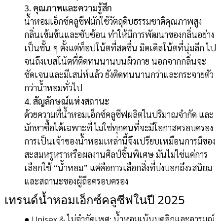
3. คุณภาพและความรู้สึก
น้ำหอมเอ็กซ์คลูซีฟมักใช้วัตถุดิบธรรมชาติคุณภาพสูง
กลิ่นเข้มข้นและซับซ้อน ทำให้มีการพัฒนาของกลิ่นอย่าง
เป็นชั้น ๆ ตั้งแต่ท็อปโน้ตที่สดชื่น มิดเดิลโน้ตที่นุ่มลึก ไป
จนถึงเบสโน้ตที่ติดทนนานบนผิวกาย นอกจากกลิ่นจะ
ชัดเจนและมีเสน่ห์แล้ว ยังติดทนนานกว่าและกระจายตัว
กว่าน้ำหอมทั่วไป
4. สัญลักษณ์แห่งสถานะ
ด้วยความที่น้ำหอมเอ็กซ์คลูซีฟผลิตในปริมาณจำกัด และ
มักหาซื้อได้เฉพาะที่ ไม่ใช่ทุกคนที่จะมีโอกาสครอบครอง
การเป็นเจ้าของน้ำหอมเหล่านี้จึงเปรียบเหมือนการมีของ
สะสมหรูหราหรือผลงานศิลป์ชิ้นพิเศษ มันไม่ใช่แค่การ
เลือกใช้ “น้ำหอม” แต่คือการเลือกสิ่งที่บ่งบอกถึงรสนิยม
และสถานะของผู้ถือครอบครอง
เทรนด์น้ำหอมเอ็กซ์คลูซีฟในปี 2025
● Unisex & ไม่จำกัดเพศ: น้ำหอมเน้นบุคลิกและอารมณ์