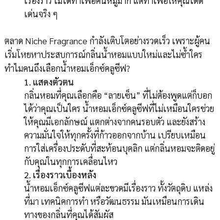
เรื่องราว ไม่ได้ทำเพื่อคนหมู่มาก แต่ทำเพื่อให้คุณโดด
เด่นจริง ๆ
ตลาด Niche Fragrance กำลังเติบโตอย่างรวดเร็ว เพราะผู้คน
เริ่มโหยหาประสบการณ์กลิ่นน้ำหอมแบบใหม่และไม่ซ้ำใคร
ทำไมคนถึงเลือกน้ำหอมเอ็กซ์คลูซีฟ?
1. แสดงตัวตน
กลิ่นหอมที่คุณเลือกคือ “ลายเซ็น” ที่ไม่ต้องพูดแต่ก็บอก
ได้ว่าคุณเป็นใคร น้ำหอมเอ็กซ์คลูซีฟที่ไม่เหมือนใครช่วย
ให้คุณมีเอกลักษณ์ แตกต่างจากคนรอบตัว และยังสร้าง
ความมั่นใจให้ทุกครั้งที่ก้าวออกจากบ้าน เปรียบเหมือน
การใส่เครื่องประดับที่สะท้อนบุคลิก แต่กลิ่นหอมจะติดอยู่
กับคุณในทุกการเคลื่อนไหว
2. เรื่องราวเบื้องหลัง
น้ำหอมเอ็กซ์คลูซีฟแต่ละขวดมีเรื่องราว ทั้งวัตถุดิบ แหล่ง
ที่มา เทคนิคการทำ หรือวัฒนธรรม มันเหมือนการเดิน
ทางของกลิ่นที่คุณได้สัมผัส