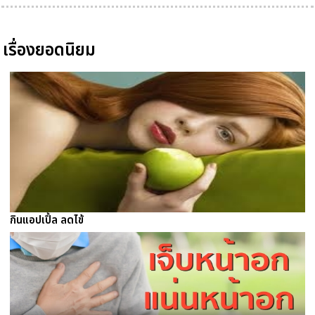
เรื่องยอดนิยม
กินแอปเปิ้ล ลดไข้