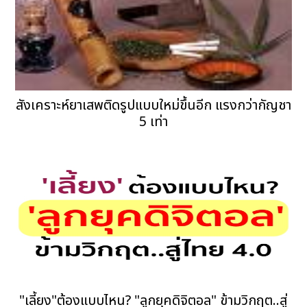
สังเคราะห์ยาเสพติดรูปแบบใหม่ขึ้นอีก แรงกว่ากัญชา
5 เท่า
"เลี้ยง"ต้องแบบไหน? "ลูกยุคดิจิตอล" ข้ามวิกฤต..สู่