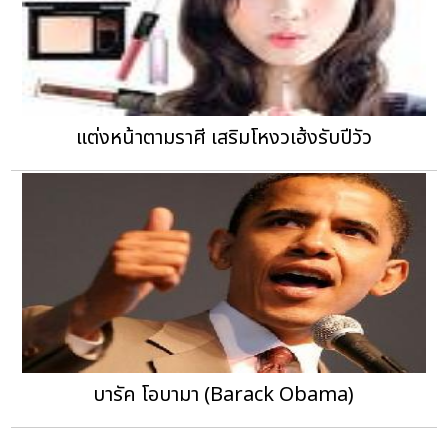
แต่งหน้าตามราศี เสริมโหงวเฮ้งรับปีวัว
บารัค โอบามา (Barack Obama)