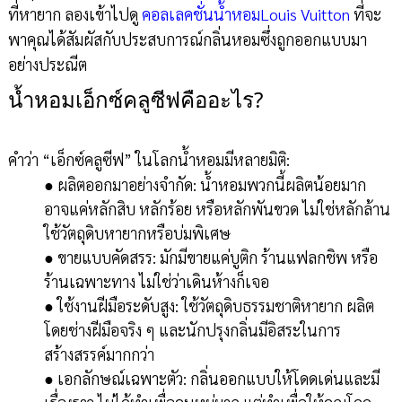
ที่หายาก ลองเข้าไปดู
คอลเลคชั่นน้ำหอมLouis Vuitton
ที่จะ
พาคุณได้สัมผัสกับประสบการณ์กลิ่นหอมซึ่งถูกออกแบบมา
อย่างประณีต
น้ำหอมเอ็กซ์คลูซีฟคืออะไร?
คำว่า “เอ็กซ์คลูซีฟ” ในโลกน้ำหอมมีหลายมิติ:
● ผลิตออกมาอย่างจำกัด: น้ำหอมพวกนี้ผลิตน้อยมาก
อาจแค่หลักสิบ หลักร้อย หรือหลักพันขวด ไม่ใช่หลักล้าน
ใช้วัตถุดิบหายากหรือบ่มพิเศษ
● ขายแบบคัดสรร: มักมีขายแค่บูติก ร้านแฟลกชิพ หรือ
ร้านเฉพาะทาง ไม่ใช่ว่าเดินห้างก็เจอ
● ใช้งานฝีมือระดับสูง: ใช้วัตถุดิบธรรมชาติหายาก ผลิต
โดยช่างฝีมือจริง ๆ และนักปรุงกลิ่นมีอิสระในการ
สร้างสรรค์มากกว่า
● เอกลักษณ์เฉพาะตัว: กลิ่นออกแบบให้โดดเด่นและมี