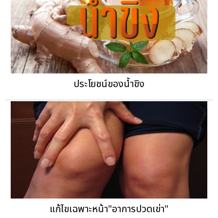
ประโยชน์ของน้ำขิง
แก้ไขเฉพาะหน้า"อาการปวดเข่า"