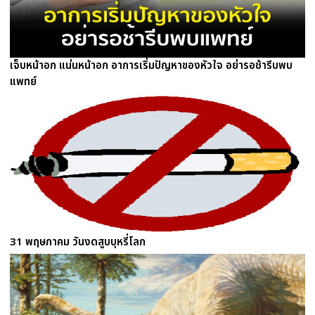
เจ็บหน้าอก แน่นหน้าอก อาการเริ่มปัญหาของหัวใจ อย่ารอช้ารีบพบ
แพทย์
31 พฤษภาคม วันงดสูบบุหรี่โลก