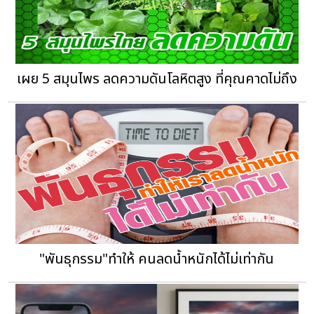
เผย 5 สมุนไพร ลดความดันโลหิตสูง ที่คุณคาดไม่ถึง
"พันธุกรรม"ทำให้ คนลดน้ำหนักได้ไม่เท่ากัน