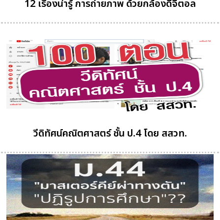
12 เรื่องน่ารู้ การถ่ายภาพ ด้วยกล้องดิจิตอล
วีดิทัศน์คณิตศาสตร์ ชั้น ป.4 โดย สสวท.