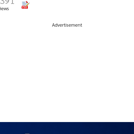
,391
views
Advertisement