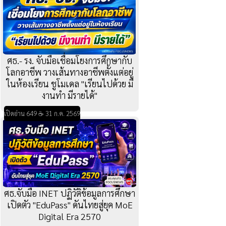
ศธ.- รง. จับมือเชื่อมโยงการศึกษากับ
โลกอาชีพ วางเส้นทางอาชีพตั้งแต่อยู่
ในห้องเรียน ชูโมเดล "เรียนไปด้วย มี
งานทำ มีรายได้"
เปิดอ่าน 649 ☕ 31 ก.ค. 2569
ศธ.จับมือ INET ปฏิวัติข้อมูลการศึกษา
เปิดตัว "EduPass" ดันไทยสู่ยุค MoE
Digital Era 2570