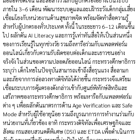
มือถือที่ชัดเจน และสื่อสารร่วมกับผู้ปกครองอย่างเป็นระบบ
ภายใน 3–6 เดือน พัฒนาระบบดูแลและเฝ้าระวังเด็กกลุ่มเสี่ยง
เชื่อมโยงกับหน่วยงานด้านสุขภาพจิต พร้อมจัดทำสื่อความรู้
สำหรับผู้ปกครองทั่วประเทศ ทั้งนี้ ในระยะยาว 6–12 เดือนขึ้น
ไป ผลักดัน AI Literacy และการรู้เท่าทันสื่อให้เป็นส่วนหนึ่ง
ของการเรียนรู้ในทุกช่วงวัย รวมถึงหารือร่วมกับแพลตฟอร์ม
ออนไลน์เกี่ยวกับความรับผิดชอบต่อเด็กและเยาวชนอย่าง
จริงจัง ในส่วนของความปลอดภัยออนไลน์ กระทรวงศึกษาธิการ
ระบุว่า เด็กไทยในปัจจุบันสามารถเข้าถึงสื่อรุนแรง สื่อลามก
และภัยจากการล่อลวงทางดิจิทัลได้ง่ายขึ้น กระทรวงจึงเตรียม
เชื่อมระบบการคุ้มครองดังกล่าวเข้ากับศูนย์พิทักษ์สิทธิและ
เสรีภาพของกระทรวงศึกษาธิการ พร้อมหารือกับแพลตฟอร์ม
ต่าง ๆ เพื่อผลักดันมาตรการด้าน Age Verification และ Safe
Mode สำหรับผู้ใช้อายุน้อย รวมถึงบูรณาการการทำงานร่วมกับ
หน่วยงานที่เกี่ยวข้อง อาทิ กระทรวงดิจิทัลเพื่อเศรษฐกิจและ
สังคม กรมสอบสวนคดีพิเศษ (DSI) และ ETDA เพื่อดำเนินการ