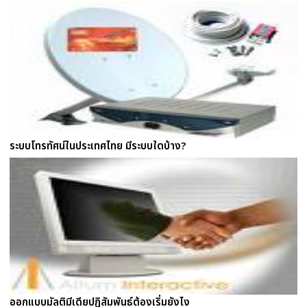
ระบบโทรทัศน์ในประเทศไทย มีระบบใดบ้าง?
ออกแบบมัลติมีเดียปฏิสัมพันธ์ต้องเริ่มยังไง