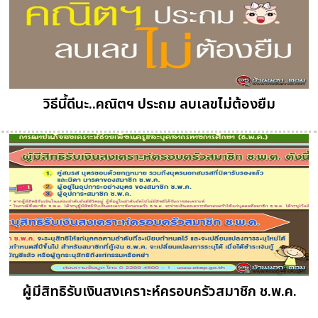
วิธีนี้ดีนะ..คณิตฯ ประถม ลบเลขไม่ต้องยืม
ผู้มีสิทธิรับเงินสงเคราะห์ครอบครัวสมาชิก ช.พ.ค.