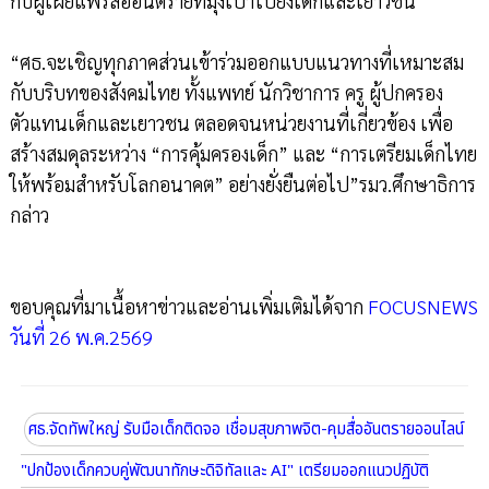
กับผู้เผยแพร่สื่ออันตรายที่มุ่งเป้าไปยังเด็กและเยาวชน
“ศธ.จะเชิญทุกภาคส่วนเข้าร่วมออกแบบแนวทางที่เหมาะสม
กับบริบทของสังคมไทย ทั้งแพทย์ นักวิชาการ ครู ผู้ปกครอง
ตัวแทนเด็กและเยาวชน ตลอดจนหน่วยงานที่เกี่ยวข้อง เพื่อ
สร้างสมดุลระหว่าง “การคุ้มครองเด็ก” และ “การเตรียมเด็กไทย
ให้พร้อมสำหรับโลกอนาคต” อย่างยั่งยืนต่อไป”รมว.ศึกษาธิการ
กล่าว
ขอบคุณที่มาเนื้อหาข่าวและอ่านเพิ่มเติมได้จาก
FOCUSNEWS
วันที่ 26 พ.ค.2569
ศธ.จัดทัพใหญ่ รับมือเด็กติดจอ เชื่อมสุขภาพจิต-คุมสื่ออันตรายออนไลน์
"ปกป้องเด็กควบคู่พัฒนาทักษะดิจิทัลและ AI" เตรียมออกแนวปฏิบัติ