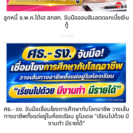
ลูกหนี้ ช.พ.ค.ได้เฮ สกสค. จับมือออมสินลดดอกเบี้ยเงิน
กู้
2 ส.ค. 2569
ศธ.- รง. จับมือเชื่อมโยงการศึกษากับโลกอาชีพ วางเส้น
ทางอาชีพตั้งแต่อยู่ในห้องเรียน ชูโมเดล "เรียนไปด้วย มี
งานทำ มีรายได้"