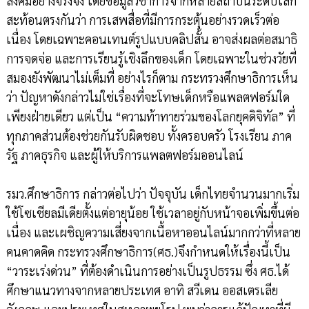
สังคมอย่างจริงจัง โดยข้อมูลวิชาการจากหลายสถาบันระดับโลก
สะท้อนตรงกันว่า การเสพสื่อที่มีการกระตุ้นอย่างรวดเร็วต่อ
เนื่อง โดยเฉพาะคอนเทนต์รูปแบบคลิปสั้น อาจส่งผลต่อสมาธิ
การจดจ่อ และการเรียนรู้เชิงลึกของเด็ก โดยเฉพาะในช่วงวัยที่
สมองยังพัฒนาไม่เต็มที่ อย่างไรก็ตาม กระทรวงศึกษาธิการเห็น
ว่า ปัญหาดังกล่าวไม่ใช่เรื่องที่จะโทษเด็กหรือแพลตฟอร์มใด
เพียงฝ่ายเดียว แต่เป็น “ความท้าทายร่วมของโลกยุคดิจิทัล” ที่
ทุกภาคส่วนต้องช่วยกันรับผิดชอบ ทั้งครอบครัว โรงเรียน ภาค
รัฐ ภาคธุรกิจ และผู้ให้บริการแพลตฟอร์มออนไลน์
รมว.ศึกษาธิการ กล่าวต่อไปว่า ปัจจุบัน เด็กไทยจำนวนมากเริ่ม
ใช้โซเชียลมีเดียตั้งแต่อายุน้อย ใช้เวลาอยู่กับหน้าจอเพิ่มขึ้นต่อ
เนื่อง และเผชิญความเสี่ยงจากเนื้อหาออนไลน์มากกว่าที่หลาย
คนคาดคิด กระทรวงศึกษาธิการ(ศธ.)จึงกำหนดให้เรื่องนี้เป็น
“วาระเร่งด่วน” ที่ต้องดำเนินการอย่างเป็นรูปธรรม ซึ่ง ศธ.ได้
ศึกษาแนวทางจากหลายประเทศ อาทิ สวีเดน ออสเตรเลีย