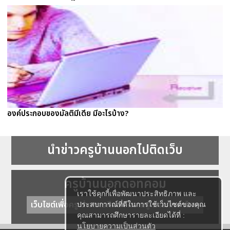
องค์ประกอบของมัลติมีเดีย มีอะไรบ้าง?
นำข่าวครูบ้านนอกไปติดเว็บ
ครูบ้านนอกดอทคอม
เราใช้คุกกี้เพื่อพัฒนาประสิทธิภาพ และ
เว็บไซต์เพื่อครู ข่าวการศึกษา ความรู้ การศึกษาไทย
ประสบการณ์ที่ดีในการใช้เว็บไซต์ของคุณ
คุณสามารถศึกษารายละเอียดได้ที่ :
นโยบายความเป็นส่วนตัว