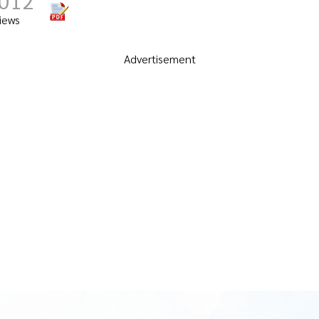
,012
iews
Advertisement