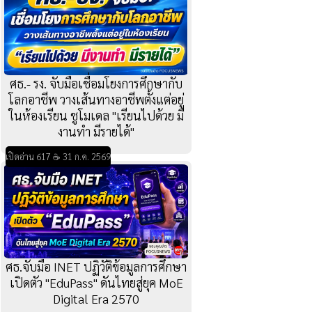
ศธ.- รง. จับมือเชื่อมโยงการศึกษากับ
โลกอาชีพ วางเส้นทางอาชีพตั้งแต่อยู่
ในห้องเรียน ชูโมเดล "เรียนไปด้วย มี
งานทำ มีรายได้"
เปิดอ่าน 617 ☕ 31 ก.ค. 2569
ศธ.จับมือ INET ปฏิวัติข้อมูลการศึกษา
เปิดตัว "EduPass" ดันไทยสู่ยุค MoE
Digital Era 2570