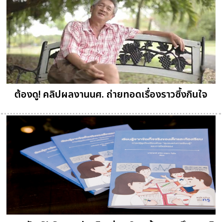
ต้องดู! คลิปผลงานนศ. ถ่ายทอดเรื่องราวซึ้งกินใจ