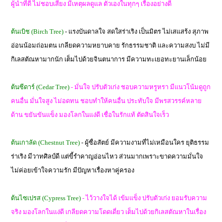
ผู้นำที่ดี ไม่ชอบเสี่ยง มีเหตุผลดูแล ตัวเองในทุกๆ เรื่องอย่างดี
ต้นเบิช (Birch Tree)
- แรงบันดาลใจ สดใสร่าเริง เป็นมิตร ไม่เสแสร้ง สุภาพ
อ่อนน้อมถ่อมตน เกลียดความหยาบคาย รักธรรมชาติ และความสงบ ไม่มี
กิเลสตัณหามากนัก เต็มไปด้วยจินตนาการ มีความทะเยอทะยานเล็กน้อย
ต้นซีดาร์ (Cedar Tree)
- มั่นใจ ปรับตัวเก่ง ชอบความหรูหรา มีแนวโน้มดูถูก
คนอื่น มั่นใจสูง ไม่อดทน ชอบทำให้คนอื่น ประทับใจ มีพรสวรรค์หลาย
ด้าน ขยันขันแข็ง มองโลกในแง่ดี เชื่อในรักแท้ ตัดสินใจเร็ว
ต้นเกาลัด (Chestnut Tree)
- ผู้ซื่อสัตย์ มีความงามที่ไม่เหมือนใคร ยุติธรรม
ร่าเริง มีวาทศิลป์ดี แต่ขี้รำคาญอ่อนไหว ส่วนมากเพราะขาดความมั่นใจ
ไม่ค่อยเข้าใจความรัก มีปัญหาเรื่องหาคู่ครอง
ต้นไซเปรส (Cypress Tree)
- ไว้วางใจได้ เข้มแข็ง ปรับตัวเก่ง ยอมรับความ
จริง มองโลกในแง่ดี เกลียดความโดดเดี่ยว เต็มไปด้วยกิเลสตัณหาในเรื่อง