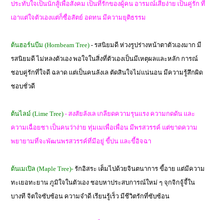
ประทับใจเป็นนักสู้เพื่อสังคม เป็นที่รักของผู้คน อารมณ์เสียง่าย เป็นคู่รัก ที่
เอาแต่ใจตัวเองแต่ก็ซื่อสัตย์ อดทน มีความยุติธรรม
ต้นฮอร์นบีม (Hornbeam Tree)
- รสนิยมดี ห่วงรูปร่างหน้าตาตัวเองมาก มี
รสนิยมดี ไม่หลงตัวเอง พอใจในสิ่งที่ตัวเองเป็นมีเหตุผลและหลัก การณ์
ชอบคู่รักที่ใจดี ฉลาด แต่เป็นคนลังเล ตัดสินใจไม่แน่นอน มีความรู้สึกผิด
ชอบชั่วดี
ต้นไลม์ (Lime Tree)
- สงสัยลังเล เกลียดความรุนแรง ความกดดัน และ
ความเฉื่อยชา เป็นคนว่าง่าย ทุ่มเมเพื่อเพื่อน มีพรสวรรค์ แต่ขาดความ
พยายามที่จะพัฒนพรสวรรค์ที่มีอยู่ ขี้บ่น และขี้อิจฉา
ต้นเมเปิล (Maple Tree)-
รักอิสระ เต็มไปด้วยจินตนาการ ขี้อาย แต่มีความ
ทะเยอทะยาน ภูมิใจในตัวเอง ชอบหาประสบการณ์ใหม่ ๆ จุกจิกจู้จี้ใน
บางที จิตใจซับซ้อน ความจำดี เรียนรู้เร็ว มีชีวิตรักที่ซับซ้อน