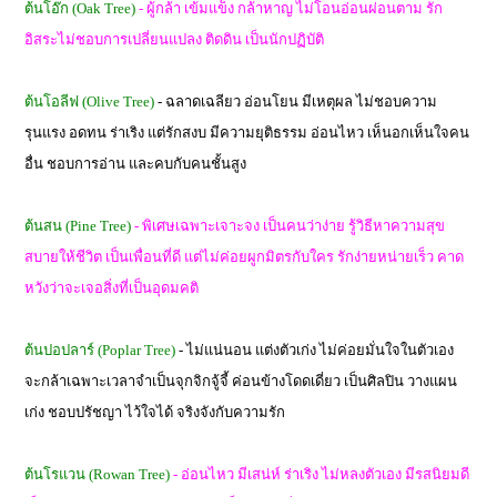
ต้นโอ๊ก (Oak Tree)
- ผู้กล้า เข้มแข็ง กล้าหาญ ไม่โอนอ่อนผ่อนตาม รัก
อิสระไม่ชอบการเปลี่ยนแปลง ติดดิน เป็นนักปฏิบัติ
ต้นโอลีฟ (Olive Tree)
- ฉลาดเฉลียว อ่อนโยน มีเหตุผล ไม่ชอบความ
รุนแรง อดทน ร่าเริง แต่รักสงบ มีความยุติธรรม อ่อนไหว เห็นอกเห็นใจคน
อื่น ชอบการอ่าน และคบกับคนชั้นสูง
ต้นสน (Pine Tree)
- พิเศษเฉพาะเจาะจง เป็นคนว่าง่าย รู้วิธีหาความสุข
สบายให้ชีวิต เป็นเพื่อนที่ดี แต่ไม่ค่อยผูกมิตรกับใคร รักง่ายหน่ายเร็ว คาด
หวังว่าจะเจอสิ่งที่เป็นอุดมคติ
ต้นปอปลาร์ (Poplar Tree)
- ไม่แน่นอน แต่งตัวเก่ง ไม่ค่อยมั่นใจในตัวเอง
จะกล้าเฉพาะเวลาจำเป็นจุกจิกจู้จี้ ค่อนข้างโดดเดี่ยว เป็นศิลปิน วางแผน
เก่ง ชอบปรัชญา ไว้ใจได้ จริงจังกับความรัก
ต้นโรแวน (Rowan Tree)
- อ่อนไหว มีเสน่ห์ ร่าเริง ไม่หลงตัวเอง มีรสนิยมดี