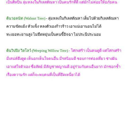
เป็นศิลปิน ลุ่มหลงในกิเลสตัณหา เป็นคนรักที่ดี แต่มักไม่ค่อยให้อภัยคน
ต้นวอลนัท (Walnut Tree)
- ลุ่มหลงในกิเลสตัณหา เต็มไปด้วยกิเลสตัณหา
ความขัดแย้ง หัวแข็ง หลงตัวเองก้าวร้าว เอาแน่เอานอนไม่ได้
ทะเยอทะยานสูง ไม่ยืดหยุ่นเป็นคนขี้อิจฉา ไม่ประนีประนอม
ต้นวิปปิง วิลโลว์ (Weeping Willow Tree)
- โศกเศร้า เป็นคนดูดี แต่โศกเศร้า
มีเสน่ห์ดึงดูด เห็นอกเห็นใจคนอื่น มีรสนิยมดี ชอบการท่องเที่ยว ช่างฝัน
เอาแต่ใจตัวเอง ซื่อสัตย์ มีสัญชาตญาณดี อยู่ร่วมกับคนอื่นยาก มักชอกช้ำ
เรื่องความรัก แต่ก็จะพบคนที่เป็นที่ยึดเหนี่ยวได้