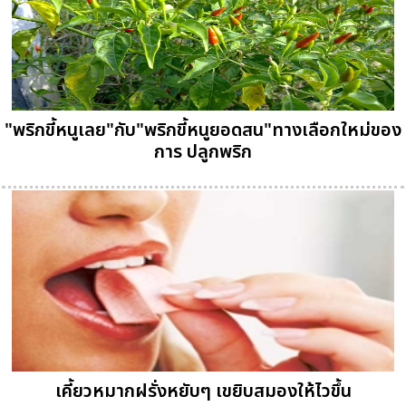
"พริกขี้หนูเลย"กับ"พริกขี้หนูยอดสน"ทางเลือกใหม่ของ
การ ปลูกพริก
เคี้ยวหมากฝรั่งหยับๆ เขยิบสมองให้ไวขึ้น