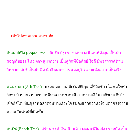
เข้าไปอ่านความหมายต่อ
ต้นแอปเปิล (Apple Tree)
- นักรัก มีรูปร่างบอบบาง มีเสน่ห์ดึงดูด เป็นนัก
ผจญภัยอ่อนไหว ตกหลุมรักง่าย เป็นคู่รักที่ซื่อสัตย์ ใจดี มีพรสวรรค์ด้าน
วิทยาศาสตร์ เป็นนักคิด นักจินตนาการ แต่อยู่ในโลกแห่งความเป็นจริง
ต้นมะกอก (Ash Tree)
- ทะเยอทะยาน มีเสน่ห์ดึงดูด มีชีวิตชีวา ไม่สนใจคำ
วิจารณ์ ทะเยอทะยาน เฉลียวฉลาด ชอบเสี่ยงแต่ บางทีก็หลงตัวเองเกินไป
เชื่อถือได้ เป็นคู่รักที่ฉลาดจนบางทีจะใช้สมองมากกว่าหัวใจ แต่ก็จริงจังกับ
ความสัมพันธ์ที่เกิดขึ้น
ต้นบีช (Beech Tree)
- สร้างสรรค์ มีรสนิยมดี วางแผนชีวิตเก่ง ประหยัด เป็น