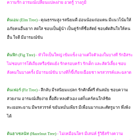
ความรัก อารมณ์เปลี่ยนแปลงง่าย อวดรู้ วางภูมิ
ต้นเอม (Elm Tree)
- คุณธรรมสูง รสนิยมดี อ่อนน้อมถ่อมตน มีแนวโน้มให้
อภัยคนอื่นยาก สดใส ชอบเป็นผู้นำ เป็นคู่รักที่ซื่อสัตย์ ชอบตัดสินใจให้คน
อื่น ใจดี มีอารมณ์ขัน
ต้นฟิก (Fig Tree)
- หัวใจเป็นใหญ่ เข้มแข็ง เอาแต่ใจตัวเองในบางที รักอิสระ
ไม่ชอบการโต้เถียงหรือขัดแย้ง รักครอบครัว รักเด็ก และสัตว์เลี้ยง ชอบ
สังคมในบางครั้ง มีอารมณ์ขัน บางทีก็ขี้เกียจเฉื่อยชา พรสวรรค์และฉลาด
ต้นเฟอร์ (Fir Tree)
- ลึกลับ มีรสนิยมแปลก รักศักดิ์ศรี ทันสมัย ชอบความ
สวยงาม อารมณ์เสียง่าย ดื้อดึง หลงตัวเอง แต่ก็แคร์คนใกล้ชิด
ทะเยอทะยาน มีพรสวรรค์ ขยันหมั่นเพียร มีเพื่อนมากและศัตรูมาก พึ่งพิง
ได้
ต้นฮาเซลนัท (Hazelnut Tree)
- ไม่เหมือนใคร มีเสน่ห์ รู้วิธีสร้างความ