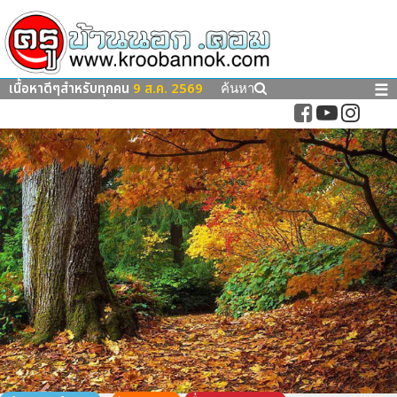
เนื้อหาดีๆสำหรับทุกคน
9 ส.ค. 2569
☰
ค้นหา