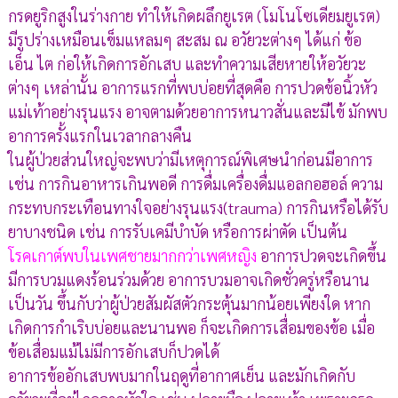
กรดยูริกสูงในร่างกาย ทำให้เกิดผลึกยูเรต (โมโนโซเดียมยูเรต)
มีรูปร่างเหมือนเข็มแหลมๆ สะสม ณ อวัยวะต่างๆ ได้แก่ ข้อ
เอ็น ไต ก่อให้เกิดการอักเสบ และทำความเสียหายให้อวัยวะ
ต่างๆ เหล่านั้น อาการแรกที่พบบ่อยที่สุดคือ การปวดข้อนิ้วหัว
แม่เท้าอย่างรุนแรง อาจตามด้วยอาการหนาวสั่นและมีไข้ มักพบ
อาการครั้งแรกในเวลากลางคืน
ในผู้ป่วยส่วนใหญ่จะพบว่ามีเหตุการณ์พิเศษนำก่อนมีอาการ
เช่น การกินอาหารเกินพอดี การดื่มเครื่องดื่มแอลกอฮอล์ ความ
กระทบกระเทือนทางใจอย่างรุนแรง(trauma) การกินหรือได้รับ
ยาบางชนิด เช่น การรับเคมีบำบัด หรือการผ่าตัด เป็นต้น
โรคเกาต์พบในเพศชายมากกว่าเพศหญิง
อาการปวดจะเกิดขึ้น
มีการบวมแดงร้อนร่วมด้วย อาการบวมอาจเกิดชั่วครู่หรือนาน
เป็นวัน ขึ้นกับว่าผู้ป่วยสัมผัสตัวกระตุ้นมากน้อยเพียงใด หาก
เกิดการกำเริบบ่อยและนานพอ ก็จะเกิดการเสื่อมของข้อ เมื่อ
ข้อเสื่อมแม้ไม่มีการอักเสบก็ปวดได้
อาการข้ออักเสบพบมากในฤดูที่อากาศเย็น และมักเกิดกับ