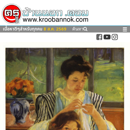
เนื้อหาดีๆสำหรับทุกคน
8 ส.ค. 2569
☰
ค้นหา