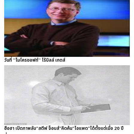
วันที่ ''ไมโครซอฟท์'' ไร้บิลล์ เกตส์
ฮือฮา เปิดภาพลับ"สตีฟ จ็อบส์"คิดค้น"ไอแพด"ได้ตั้งแต่เมื่อ 20 ปี