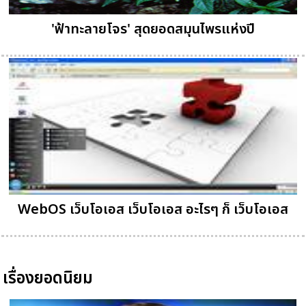
'ฟ้าทะลายโจร' สุดยอดสมุนไพรแห่งปี
WebOS เว็บโอเอส เว็บโอเอส อะไรๆ ก็ เว็บโอเอส
เรื่องยอดนิยม