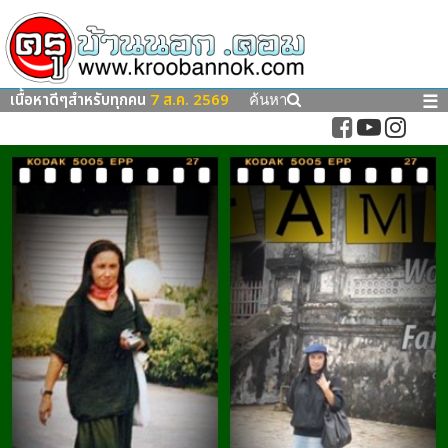
เนื้อหาดีๆสำหรับทุกคน
7 ส.ค. 2569
☰
ค้นหา