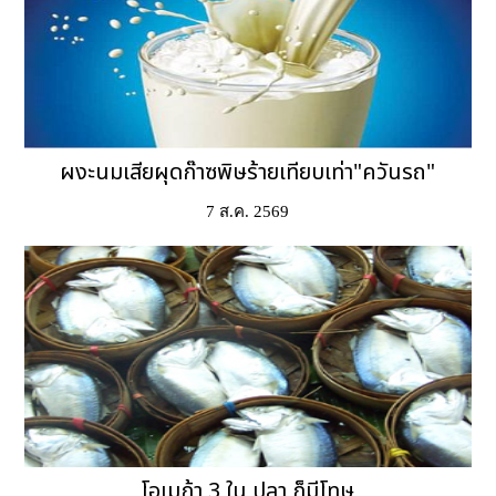
ผงะนมเสียผุดก๊าซพิษร้ายเทียบเท่า"ควันรถ"
7 ส.ค. 2569
โอเมก้า 3 ใน ปลา ก็มีโทษ