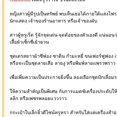
หญิงสาวผู้มีรูปเป็นทรัพย์ พบเห็นเธอได้ภายใต้แสงไ
นักแสดง เจ้าของร้านอาหาร หรือเจ้าของผับ
สาวผู้หรูเริ่ด รู้จักจุดเด่น-จุดด้อยของตัวเองดี แน่นอ
เสื้อผ้าเซ็กซี่เย้ายวน
ชุดเดรสยาวผ้าชีฟอง ซาติน กำมะหยี่ ขนเฟอร์ฟูฟ่อ
หรือจะเป็นชุดลายเสือ ลายงู หรือพิมพ์ลายแพรวพราว
เพื่อเพิ่มความเป็นประกายยิ่งขึ้น ลองเลือกชุดปักเลื่อม
ให้ความสำคัญเป็นพิเศษ กับการแมตช์เครื่องประดับให้เข
ลลิก หรือเพชรพลอยแวววาว
กระเป๋าใบเล็กจิ๋วดีไซน์หรูหรา สำหรับใส่แค่เครื่องส