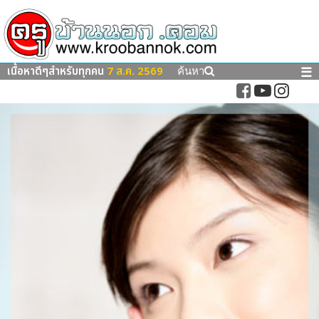
เนื้อหาดีๆสำหรับทุกคน
7 ส.ค. 2569
☰
ค้นหา