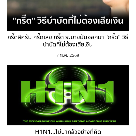
กรี๊ดสิครับ กรี๊ดเลย กรี๊ด ระบายมันออกมา "กรี๊ด" วิธี
บำบัดที่ไม่ต้องเสียเงิน
7 ส.ค. 2569
H1N1...ไม่น่ากลัวอย่างที่คิด