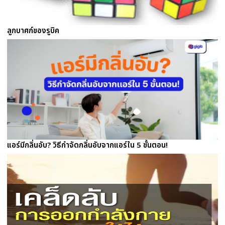
ลูกบาศก์ของรูบิค
แอร์มีกลิ่นอับ? วิธีกำจัดกลิ่นอับจากแอร์ใน 5 ขั้นตอน!