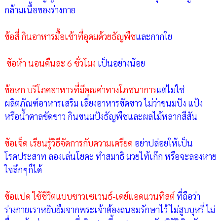
กล้ามเนื้อของร่างกาย
ข้อสี่ กินอาหารมื้อเช้าที่อุดมด้วยธัญพืช
และกากใย
ข้อห้า นอนคืนละ 6 ชั่วโมง
เป็นอย่างน้อย
ข้อหก บริโภคอาหารที่มีคุณค่าทางโภชนาการ
แต่ไม่ใช่
ผลิตภัณฑ์อาหารเสริม เลี่ยงอาหารขัดขาว ไม่ว่าขนมปัง แป้ง
หรือน้ำตาลขัดขาว กินขนมปังธัญพืชและผลไม้หลากสีสัน
ข้อเจ็ด เรียนรู้วิธีจัดการกับความเครียด
อย่าปล่อยให้เป็น
โรคประสาท ลองเล่นโยคะ ทำสมาธิ มวยไท้เก๊ก หรือจะลองหาย
ใจลึกๆก็ได้
ข้อแปด ใช้ชีวิตแบบชาวเซเวนธ์-เดย์แอดแวนทิสต์
ที่ถือว่า
ร่างกายเราหยิบยืมจากพระเจ้าต้องถนอมรักษาไว้ ไม่สูบบุหรี่ ไม่