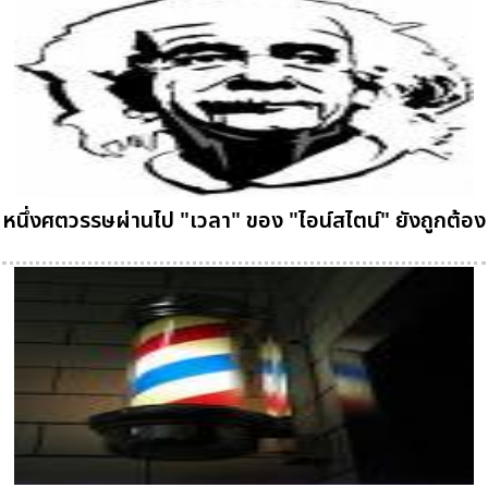
หนึ่งศตวรรษผ่านไป "เวลา" ของ "ไอน์สไตน์" ยังถูกต้อง