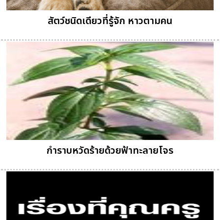
สัตว์ชนิดเดียวที่รู้จัก หาวตามคน
กำราบหวัดร้ายด้วยฟ้าทะลายโจร