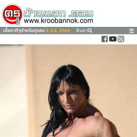
เนื้อหาดีๆสำหรับทุกคน
6 ส.ค. 2569
☰
ค้นหา