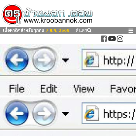
เนื้อหาดีๆสำหรับทุกคน
7 ส.ค. 2569
☰
ค้นหา