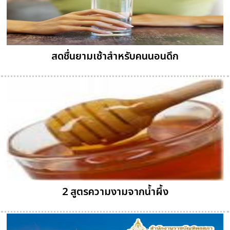
สดชื่นยามเช้าสำหรับคนนอนดึก
2 สูตรความงามจากน้ำผึ้ง