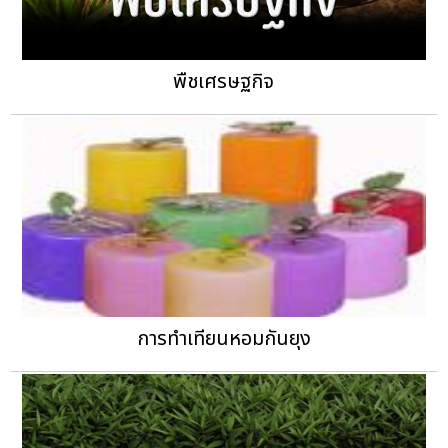
พืชเศรษฐกิจ
การทำเทียนหอมกันยุง