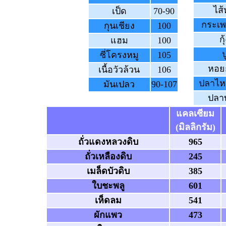
ไส้
เป็ด
70-90
กระเพ
กุนเชียง
100
กุ
แฮม
100
ป
ซี่โครงหมู
105
หอย
เนื้อวัวล้วน
106
ปลาไห
มันเปลว
90-107
ปลาท
แคลเซียม
(มิลลิกรัม)
ถั่วแดงหลวงดิบ
965
ถั่วเหลืองดิบ
245
เมล็ดบัวดิบ
385
ใบชะพลู
601
เห็ดลม
541
ผักแพว
473