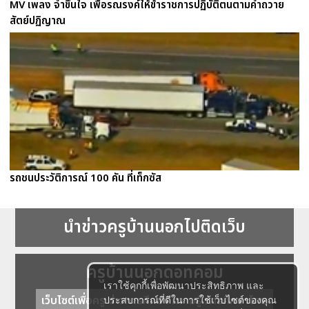
MV เพลง จำขึ้นใจ เพื่อรณรงค์ให้ข้าราชการปฏิบัติตนตามคำถวาย
สัตย์ปฏิญาณ
รถชนประวัติการณ์ 100 คัน ที่เท็กซัส
นำข่าวครูบ้านนอกไปติดเว็บ
ครูบ้านนอกดอทคอม
เราใช้คุกกี้เพื่อพัฒนาประสิทธิภาพ และ
เว็บไซต์เพื่อครู ข่าวการศึกษา ความรู้ การศึกษาไทย
ประสบการณ์ที่ดีในการใช้เว็บไซต์ของคุณ