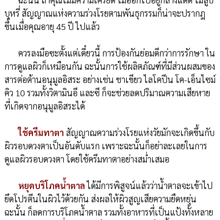
บุหรี่ สัญญาณแห่งความร่วงโรยตามพันธุกรรมก็น่าจะปรากฎ
ขึ้นเมื่อคุณอายุ 45 ปี ไปแล้ว
ควรลงมือซะตั้งแต่เดี๋ยวนี้ การป้องกันย่อมดีกว่าการรักษา ใน
การดูแลผิวก็เหมือนกัน ฉะนั้นการใช้ผลิตภัณฑ์ที่มีส่วนผสมของ
สารต่อต้านอนุมูลอิสระ อย่างเช่น ชาเขียว ไลโคปีน โค-เอ็นไซม์
คิว 10 รวมทั้งวิตามินอี และซี ก็จะช่วยลดปริมาณความเสียหาย
ที่เกิดจากอนุมูลอิสระได้
ใช้ครีมทาตา
สัญญาณความร่วงโรยแห่งวัยมักจะเกิดขึ้นกับ
ผิวรอบดวงตาเป็นอันดับแรก เพราะฉะนั้นก็อย่าละเลยในการ
ดูแลผิวรอบดวงตา โดยใช้ครีมทาตาอย่างสม่ำเสมอ
หยุดบริโภคน้ำตาล
ได้มีการพิสูจน์แล้วว่าน้ำตาลจะเข้าไป
ยึดโปรตีนในผิวไว้ด้วยกัน ส่งผลให้ผิวสูญเสียความยืดหยุ่น
ฉะนั้น ก็ลดการบริโภคน้ำตาล รวมทั้งอาหารที่เป็นแป้งทั้งหลาย