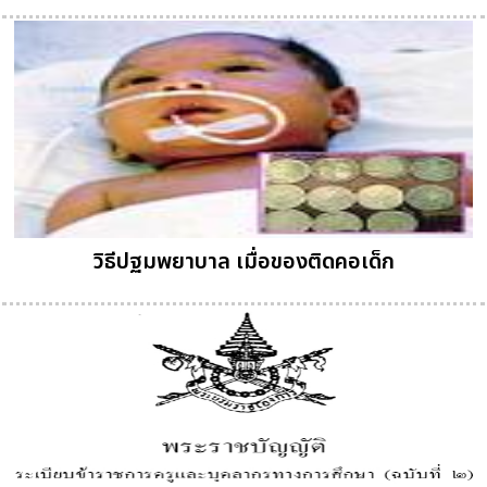
วิธีปฐมพยาบาล เมื่อของติดคอเด็ก