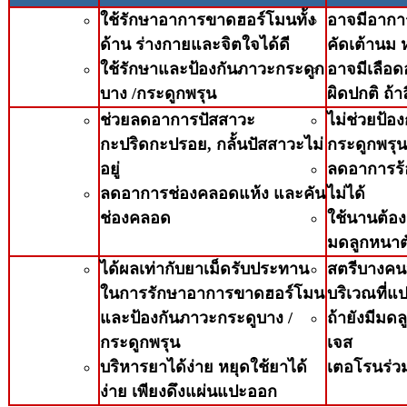
ใช้รักษาอาการขาดฮอร์โมนทั้ง
อาจมีอาการ
ด้าน ร่างกายและจิตใจได้ดี
คัดเต้านม ห
ใช้รักษาและป้องกันภาวะกระดูก
อาจมีเลือ
บาง /กระดูกพรุน
ผิดปกติ ถ้
ช่วยลดอาการปัสสาวะ
ไม่ช่วยป้อ
กะปริดกะปรอย, กลั้นปัสสาวะไม่
กระดูกพรุน
อยู่
ลดอาการร้อ
ลดอาการช่องคลอดแห้ง และคัน
ไม่ได้
ช่องคลอด
ใช้นานต้องร
มดลูกหนาต
ได้ผลเท่ากับยาเม็ดรับประทาน
สตรีบางคน
ในการรักษาอาการขาดฮอร์โมน
บริเวณที่แ
และป้องกันภาวะกระดูบาง /
ถ้ายังมีมดล
กระดูกพรุน
เจส
บริหารยาได้ง่าย หยุดใช้ยาได้
เตอโรนร่ว
ง่าย เพียงดึงแผ่นแปะออก