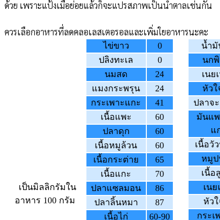
ด้วย เพราะแป้งเมื่อย่อยแล้วก็จะแปรสภาพเป็นน้ำตาลเช่นกัน
ควรเลือกอาหารที่ลดคลอเลสเตอรอลและเพิ่มใยอาหารนะคะ
ไข่ขาว
0
น้ำม
ปลิงทะเล
0
นกพ
นมสด
24
เนย
แมงกระพรุน
24
หัวใ
กระเพาะแกะ
41
ปลาจะ
เนื้อแพะ
60
มันแพ
แ
ปลาดุก
60
เนื้อว
เนื้อหมูล้วน
60
หมูป
เนื้อกระต่าย
65
เนื้อ
เนื้อแกะ
70
เป็นมิลลิกรัมใน
เนย
ปลาแซลมอน
86
อาหาร 100 กรัม
หัวใ
ปลาลิ้นหมา
87
กระเพ
เนื้อไก่
60-90