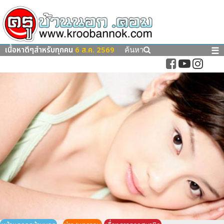
เนื้อหาดีๆสำหรับทุกคน
6 ส.ค. 2569
☰
ค้นหา