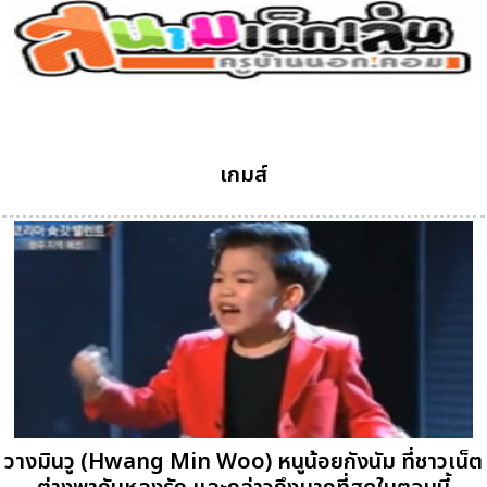
เกมส์
วางมินวู (Hwang Min Woo) หนูน้อยกังนัม ที่ชาวเน็ต