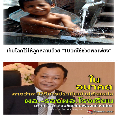
เก็บโลกไว้ให้ลูกหลานด้วย "10 วิถีใช้ชีวิตพอเพียง"