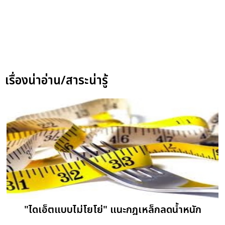
เรื่องน่าอ่าน/สาระน่ารู้
"ไดเอ็ตแบบไม่โยโย่" แนะกฎเหล็กลดน้ำหนัก