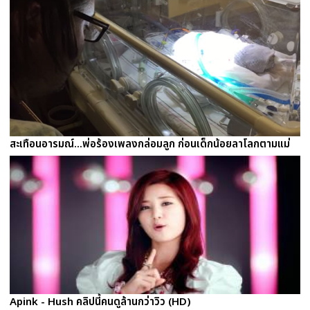
สะเทือนอารมณ์...พ่อร้องเพลงกล่อมลูก ก่อนเด็กน้อยลาโลกตามแม่
Apink - Hush คลิปนี้คนดูล้านกว่าวิว (HD)