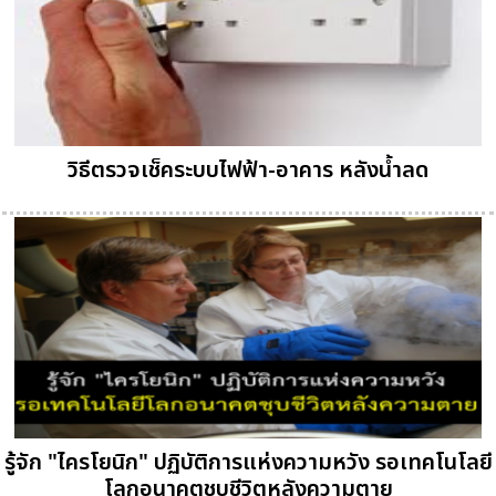
วิธีตรวจเช็คระบบไฟฟ้า-อาคาร หลังน้ำลด
รู้จัก "ไครโยนิก" ปฏิบัติการแห่งความหวัง รอเทคโนโลยี
โลกอนาคตชุบชีวิตหลังความตาย