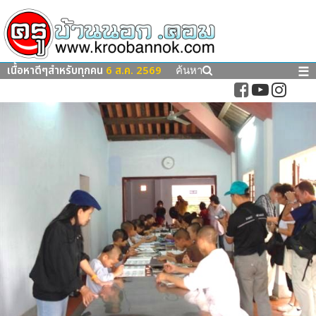
เนื้อหาดีๆสำหรับทุกคน
6 ส.ค. 2569
☰
ค้นหา