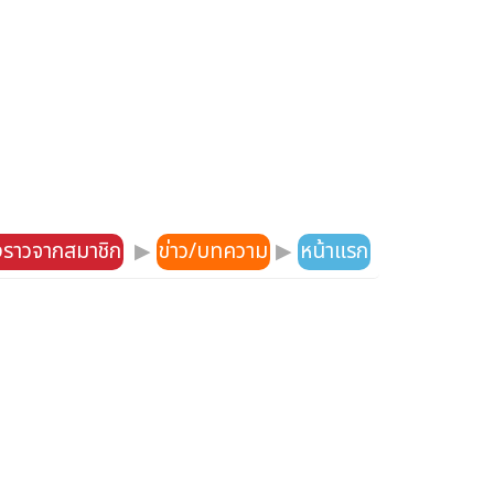
องราวจากสมาชิก
▶
ข่าว/บทความ
▶
หน้าแรก