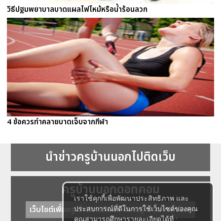
วิธีปฐมพยาบาลบาดแผลไฟไหม้หรือน้ำร้อนลวก
4 ข้อควรทำคลายบาดเจ็บจากกีฬา
นำข่าวครูบ้านนอกไปติดเว็บ
ครูบ้านนอกดอทคอม
เราใช้คุกกี้เพื่อพัฒนาประสิทธิภาพ และ
เว็บไซต์เพื่อครู ข่าวการศึกษา ความรู้ การศึกษาไทย
ประสบการณ์ที่ดีในการใช้เว็บไซต์ของคุณ
คุณสามารถศึกษารายละเอียดได้ที่ :