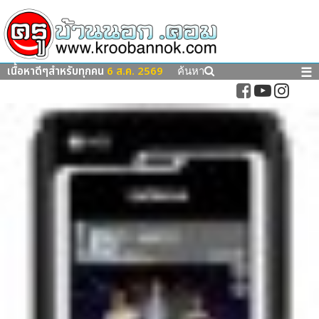
เนื้อหาดีๆสำหรับทุกคน
6 ส.ค. 2569
☰
ค้นหา