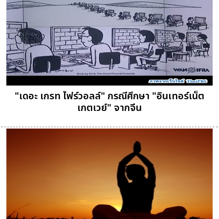
"เดอะ เกรท ไฟร์วอลล์" กรณีศึกษา "อินเทอร์เน็ต
เกตเวย์" จากจีน