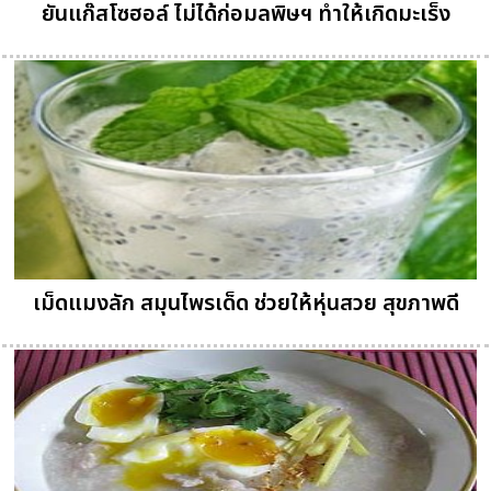
ยันแก๊สโซฮอล์ ไม่ได้ก่อมลพิษฯ ทำให้เกิดมะเร็ง
เม็ดแมงลัก สมุนไพรเด็ด ช่วยให้หุ่นสวย สุขภาพดี