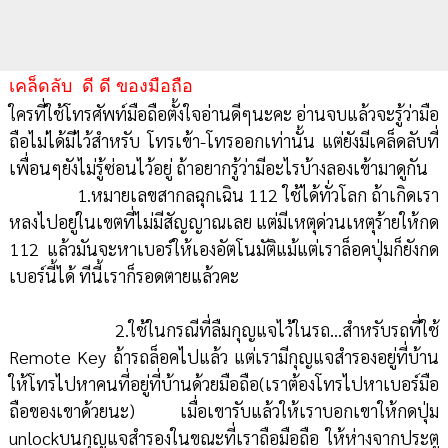
เคล็ดลับ ดี ดี ของมือถือ
ใครที่ใช้โทรศัพท์มือถือตั้งใจอ่านดีๆนะคะ อ่านจบแล้วจะรู้ว่ามือ
ถือไม่ได้มีไว้สำหรับ โทรเข้า-โทรออกเท่านั้น แต่ยังมีเคล็ดลับที่
เพื่อนๆยังไม่รู้ซ่อนไว้อยู่ ถ้าอยากรู้ว่ามีอะไรบ้างลองเข้ามาดูกัน
1.หมายเลขสากลฉุกเฉิน 112 ใช้ได้ทั่วโลก ถ้าเกิดเรา
หลงไปอยู่ในเขตที่ไม่มีสัญญาณเลย แต่มีเหตุด่วนเหตุร้ายให้กด
112 แล้วมันจะหาเบอร์ให้เองอัตโนมัติแม้แต่เราล็อคปุ่มก็ยังกด
เบอร์นี้ได้ ทีนี้เราก็รอดตายแล้วคะ
2.ใช้ในกรณีที่ลืมกุญแจไว้ในรถ...สำหรับรถที่ใช้
Remote Key ถ้ารถล็อคไปแล้ว แต่เรามีกุญแจสำรองอยู่ที่บ้าน
ให้โทรไปหาคนที่อยู่ที่บ้านด้วยมือถือ(เราต้องโทรไปหาเบอร์มือ
ถือของเขาด้วยนะ) เมื่อเขารับแล้วให้เราบอกเขาให้กดปุ่ม
unlockบนกุญแจสำรองในขณะที่เราถือมือถือ ให้ห่างจากประตู