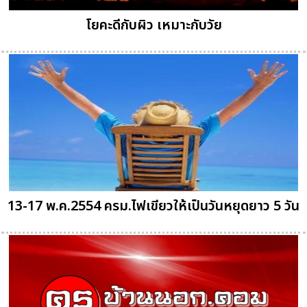
โยคะดีกับผิว เหมาะกับวัย
13-17 พ.ค.2554 ครม.ไฟเขียวให้เป็นวันหยุดยาว 5 วัน