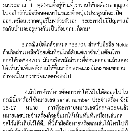
รถประมาณ 1 ฟุต(คนที่อยู่บ้านที่เราวานให้กดต้องเอากุญแจ
ไปจ่อใกล้กับมือถือของเขาในขณะที่กดปุ่ม)ประตูรถก็จะเปิด
ออกเหมือนเรากดปุ่มรีโมทด้วยตัวเอง ระยะทางไม่มีปัญหาแม้
รถกับบ้านจะอยู่ห่างกันเป็นร้อยๆกม. ก็ตาม*
3.กรณีแบ็ตใกล้จะหมด *3370# สำหรับมือถือ Nokia
ถ้าเกิดถ่านเหลือน้อยเต็มทีจนใกล้ดับแต่เราจำเป็นต้องโทร
ออกให้กด*3370# มันจะรีดพลังสำรองที่ซ่อนออกมาแล้วแสดง
ให้เห็นว่าเพิ่มพลังถ่านให้ขึ้นมาอีก50%และมันจะชดเชยส่วน
สำรองนี้ในการชาร์จแบตครั้งต่อไป
4.ถ้าโทรศัพท์หายต้องการทำให้ใช้ไม่ได้ตลอดไป ใน
กรณีนี้เราต้องใช้หมายเลข serial number ประจำเครื่อง ซึ่งมี
15-17 หน่วย การที่จะทราบหมายเลขนี้กด*#06#แล้ว
หมายเลขประจำเครื่องก็จะขึ้นมาให้เห็นทันทีเหมือนเล่นกล
จดไว้แล้วเก็บไว้ให้ดี....ที่นี้ถ้ามือถือหายหรือตกหล่นให้โทรไปที่