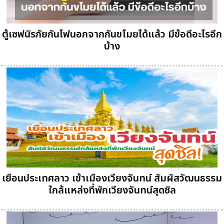
ตู้เซฟนิรภัยกันไฟนอกจากกันขโมยได้แล้ว มีข้อดีอะไรอีก
บ้าง
เยือนประเทศลาว เข้าเมืองเวียงจันทน์ สัมผัสวัฒนธรรม
ใกล้แหล่งที่พักเวียงจันทน์สุดชิล