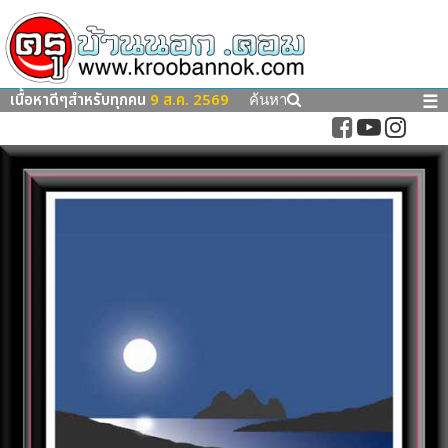
เนื้อหาดีๆสำหรับทุกคน
9 ส.ค. 2569
☰
ค้นหา