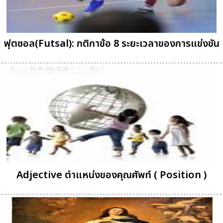
ฟุตซอล(Futsal): กติกาข้อ 8 ระยะเวลาของการแข่งขัน
Adjective ตำแหน่งของคุณศัพท์ ( Position )