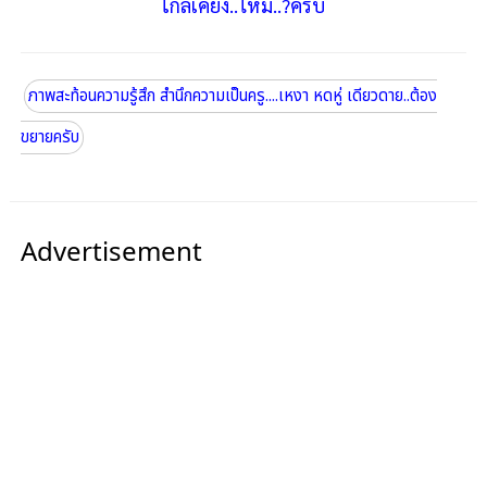
ใกล้เคียง..ไหม..?ครับ
ภาพสะท้อนความรู้สึก สำนึกความเป็นครู....เหงา หดหู่ เดียวดาย..ต้อง
ขยายครับ
Advertisement