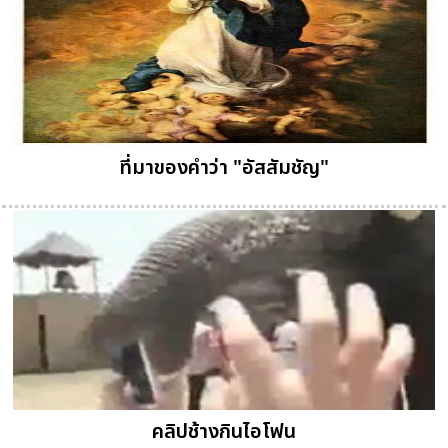
ที่มาของคำว่า "อัสสัมชัญ"
คลิปช้างกินไอโฟน