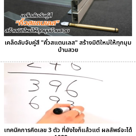
เคล็ดลับจับคู่สี "คิ้วสแตนเลส" สร้างมิติใหม่ให้ทุกมุม
บ้านสวย
เทคนิคการคิดเลข 3 ตัว ที่ยังไงก็แล้วแต่ ผลลัพธ์จะได้