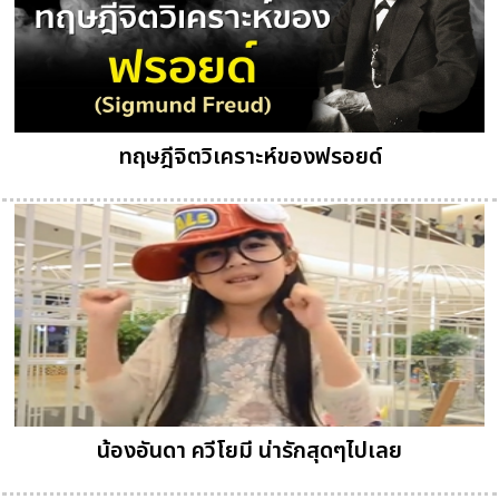
ทฤษฎีจิตวิเคราะห์ของฟรอยด์
น้องอันดา ควีโยมี น่ารักสุดๆไปเลย