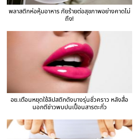
พลาสติกห่อหุ้มอาหาร ภัยร้ายต่อสุขภาพอย่างคาดไม่
ถึง!
อย.เตือนหยุดใช้ลิปสติกดังบางรุ่นชั่วคราว หลังสื่อ
นอกตีข่าวพบปนเปื้อนสารตะกั่ว