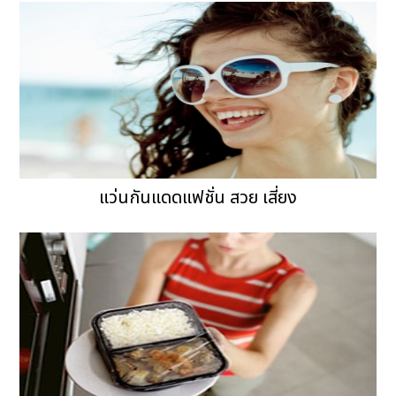
แว่นกันแดดแฟชั่น สวย เสี่ยง