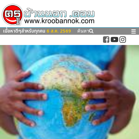
เนื้อหาดีๆสำหรับทุกคน
6 ส.ค. 2569
☰
ค้นหา