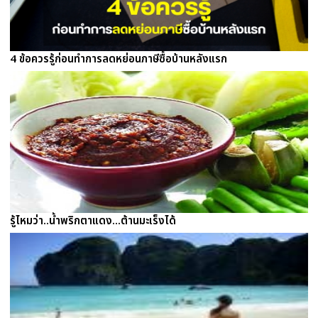
4 ข้อควรรู้ก่อนทำการลดหย่อนภาษีซื้อบ้านหลังแรก
รู้ไหมว่า..น้ำพริกตาแดง...ต้านมะเร็งได้