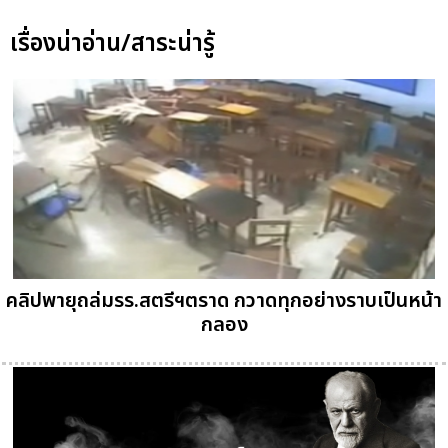
เรื่องน่าอ่าน/สาระน่ารู้
คลิปพายุถล่มรร.สตรีฯตราด กวาดทุกอย่างราบเป็นหน้า
กลอง