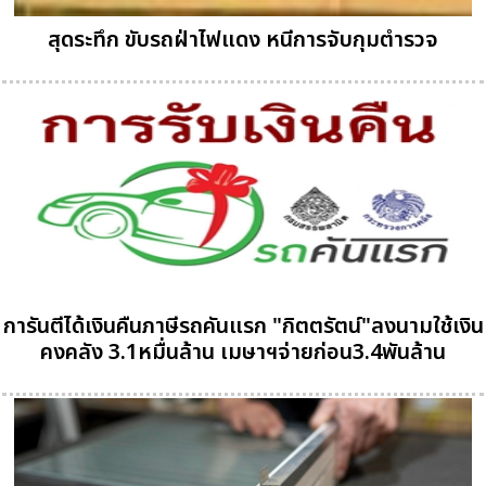
สุดระทึก ขับรถฝ่าไฟแดง หนีการจับกุมตำรวจ
การันตีได้เงินคืนภาษีรถคันแรก "กิตตรัตน์"ลงนามใช้เงิน
คงคลัง 3.1หมื่นล้าน เมษาฯจ่ายก่อน3.4พันล้าน