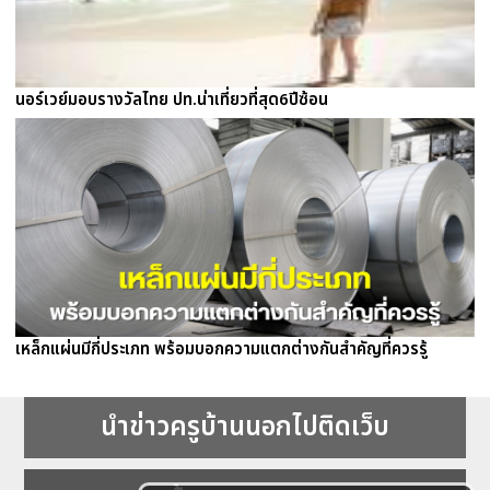
นอร์เวย์มอบรางวัลไทย ปท.น่าเที่ยวที่สุด6ปีซ้อน
เหล็กแผ่นมีกี่ประเภท พร้อมบอกความแตกต่างกันสำคัญที่ควรรู้
นำข่าวครูบ้านนอกไปติดเว็บ