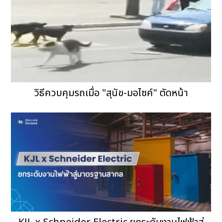
วิธีควบคุมรถเมื่อ "สุนัข-มอไซค์" ตัดหน้า