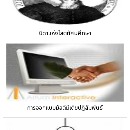
บิดาแห่งโสตทัศนศึกษา
การออกแบบมัลติมีเดียปฏิสัมพันธ์