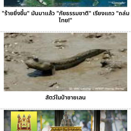
"ร้ายยิ่งขึ้น" มันมาแล้ว "ภัยธรรมชาติ" เรียงแถว "ถล่ม
ไทย!"
สัตว์ในป่าชายเลน