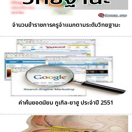
จำนวนข้าราชการครูจำแนกตามระดับวิทยฐานะ
คำค้นยอดนิยม กูเกิล-ยาฮู ประจำปี 2551