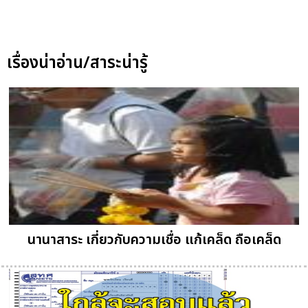
เรื่องน่าอ่าน/สาระน่ารู้
นานาสาระ เกี่ยวกับความเชื่อ แก้เคล็ด ถือเคล็ด