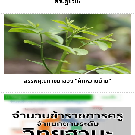
ยาปฏิชีวนะ
สรรพคุณทางยาของ "ผักหวานบ้าน"