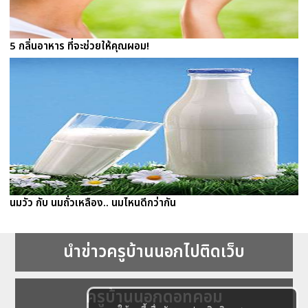
5 กลิ่นอาหาร ที่จะช่วยให้คุณผอม!
นมวัว กับ นมถั่วเหลือง.. นมไหนดีกว่ากัน
นำข่าวครูบ้านนอกไปติดเว็บ
ครูบ้านนอกดอทคอม