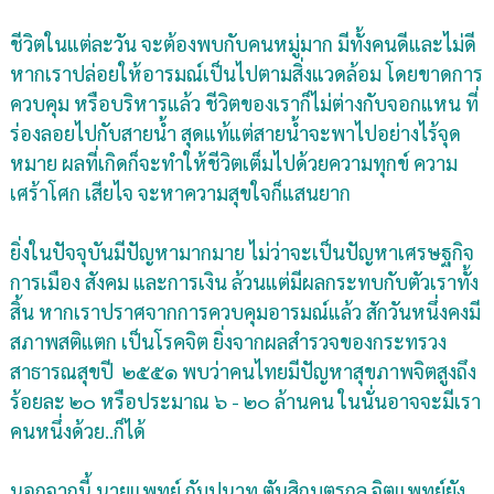
ชีวิตในแต่ละวัน จะต้องพบกับคนหมู่มาก มีทั้งคนดีและไม่ดี
หากเราปล่อยให้อารมณ์เป็นไปตามสิ่งแวดล้อม โดยขาดการ
ควบคุม หรือบริหารแล้ว ชีวิตของเราก็ไม่ต่างกับจอกแหน ที่
ร่องลอยไปกับสายน้ำ สุดแท้แต่สายน้ำจะพาไปอย่างไร้จุด
หมาย ผลที่เกิดก็จะทำให้ชีวิตเต็มไปด้วยความทุกข์ ความ
เศร้าโศก เสียไจ จะหาความสุขใจก็แสนยาก
ยิ่งในปัจจุบันมีปัญหามากมาย ไม่ว่าจะเป็นปัญหาเศรษฐกิจ
การเมือง สังคม และการเงิน ล้วนแต่มีผลกระทบกับตัวเราทั้ง
สิ้น หากเราปราศจากการควบคุมอารมณ์แล้ว สักวันหนึ่งคงมี
สภาพสติแตก เป็นโรคจิต ยิ่งจากผลสำรวจของกระทรวง
สาธารณสุขปี ๒๕๕๑ พบว่าคนไทยมีปัญหาสุขภาพจิตสูงถึง
ร้อยละ ๒๐ หรือประมาณ ๖ - ๒๐ ล้านคน ในนั่นอาจจะมีเรา
คนหนึ่งด้วย..ก็ได้
นอกจากนี้ นายแพทย์ กัมปนาท ตันสิถบุตรกุล จิตแพทย์ยัง