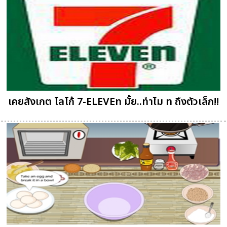
เคยสังเกต โลโก้ 7-ELEVEn มั้ย..ทำไม n ถึงตัวเล็ก!!