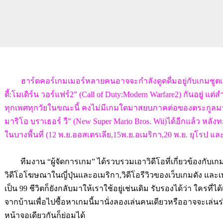
ฮาร์ดคอร์เกมเมอร์หลายคนอาจจะกำลังดูดดื่มอยู่กับเกมชูต
ตี้:โมเดิร์น วอร์แฟร์2” (Call of Duty:Modern Warfare2) กันอยู่
ทุกเพศทุกวัยในขณะนี้ คงไม่มีเกมใดมาสยบภาคต่อของตระกูลมาริโอบ
มาริโอ บราเธอร์ วี” (New Super Mario Bros. Wii)ได้อีกแล้ว หลัง
ในบางพื้นที่
(12 พ.ย.ออสเตรเลีย,15พ.ย.อเมริกา,20 พ.ย. ยุโรป และ3
ทีมงาน “ผู้จัดการเกม” ได้รวบรวมเอาวิดีโอที่เกี่ยวข้องกับ
วิดีโอโฆษณาในญี่ปุ่นและอเมริกา,วิดีโอรีวิวของเว็บเกมดัง และ
เป็น 99 ชีวิตก็ยังกลับมาให้เราใช้อยู่เช่นเดิม รับรองได้ว่า ใครที่
จากบ้านเพื่อไปซื้อหาเกมนี้มานั่งลองเล่นคนเดียวหรืออาจจะเล
หน้าจอเดียวกันก็ย่อมได้