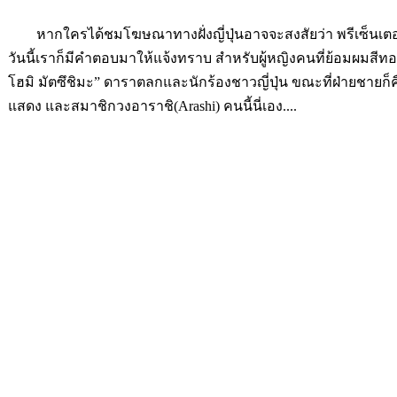
หากใครได้ชมโฆษณาทางฝั่งญี่ปุ่นอาจจะสงสัยว่า พรีเซ็นเตอร
วันนี้เราก็มีคำตอบมาให้แจ้งทราบ สำหรับผู้หญิงคนที่ย้อมผมสีทอ
โฮมิ มัตซึชิมะ” ดาราตลกและนักร้องชาวญี่ปุ่น ขณะที่ฝ่ายชายก็คื
แสดง และสมาชิกวงอาราชิ(Arashi) คนนี้นี่เอง....