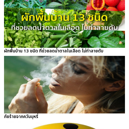
ผักพื้นบ้าน 13 ชนิด ที่ช่วยลดน้ำตาลในเลือด ไม่ทำลายตับ
ภัยร้ายจากควันบุหรี่