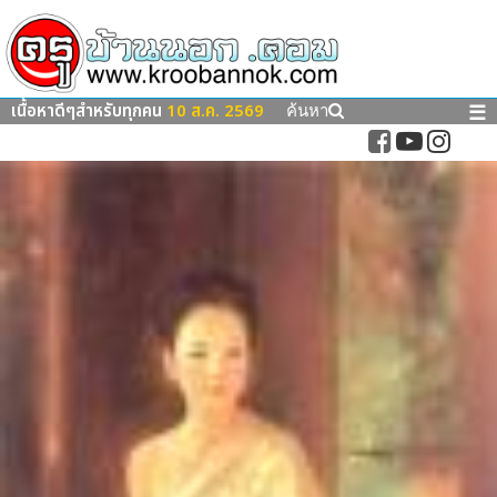
เนื้อหาดีๆสำหรับทุกคน
10 ส.ค. 2569
☰
ค้นหา