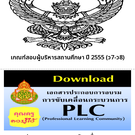
เกณฑ์สอบผู้บริหารสถานศึกษา ปี 2555 (ว7-ว8)