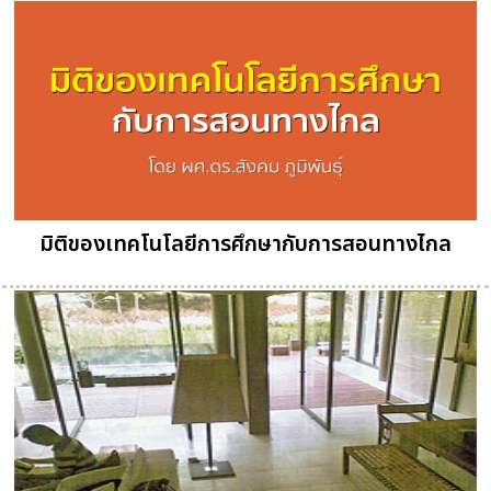
มิติของเทคโนโลยีการศึกษากับการสอนทางไกล