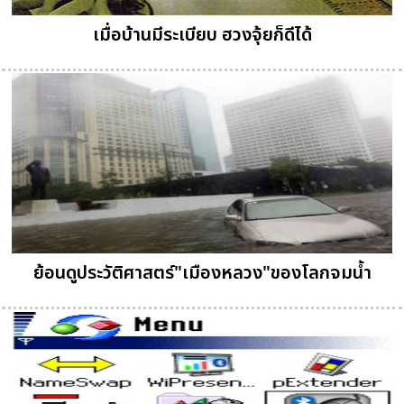
เมื่อบ้านมีระเบียบ ฮวงจุ้ยก็ดีได้
ย้อนดูประวัติศาสตร์"เมืองหลวง"ของโลกจมน้ำ