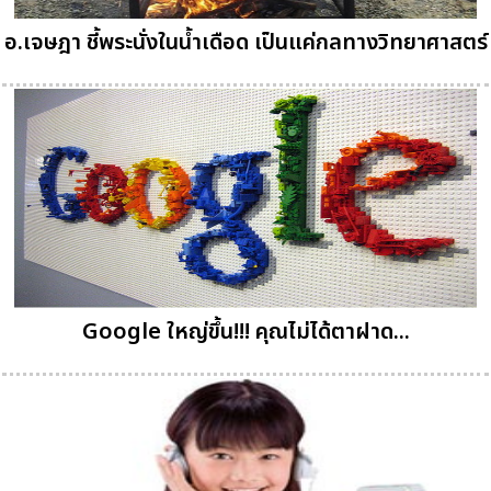
อ.เจษฎา ชี้พระนั่งในน้ำเดือด เป็นแค่กลทางวิทยาศาสตร์
Google ใหญ่ขึ้น!!! คุณไม่ได้ตาฝาด...