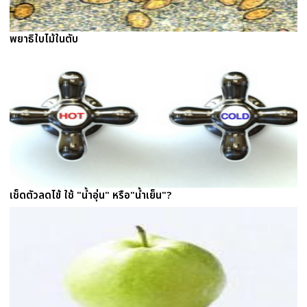
พยาธิใบไม้ในตับ
เช็ดตัวลดไข้ ใช้ "น้ำอุ่น" หรือ"น้ำเย็น"?