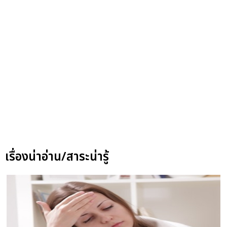
เรื่องน่าอ่าน/สาระน่ารู้