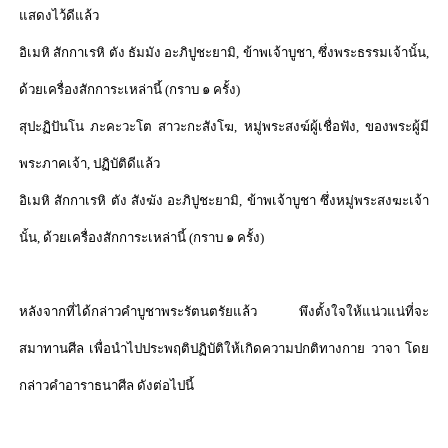
แสดงไว้ดีแล้ว
อิเมหิ สักกาเรหิ ตัง ธัมมัง อะภิปูชะยามิ
,
ข้าพเจ้าบูชา
,
ซึ่งพระธรรมเจ้านั้น
,
ด้วยเครื่องสักการะเหล่านี้ (กราบ ๑ ครั้ง)
สุปะฏิปันโน ภะคะวะโต สาวะกะสังโฆ
,
หมู่พระสงฆ์ผู้เชื่อฟัง
,
ของพระผู้มี
พระภาคเจ้า
,
ปฏิบัติดีแล้ว
อิเมหิ สักกาเรหิ ตัง สังฆัง อะภิปูชะยามิ
,
ข้าพเจ้าบูชา ซึ่งหมู่พระสงฆะเจ้า
นั้น
,
ด้วยเครื่องสักการะเหล่านี้
(
กราบ ๑ ครั้ง)
หลังจากที่ได้กล่าวคำบูชาพระรัตนตรัยแล้ว พึงตั้งใจให้แน่วแน่ที่จะ
สมาทานศีล เพื่อนำไปประพฤติปฏิบัติให้เกิดความปกติทางกาย วาจา โดย
กล่าวคำอาราธนาศีล ดังต่อไปนี้