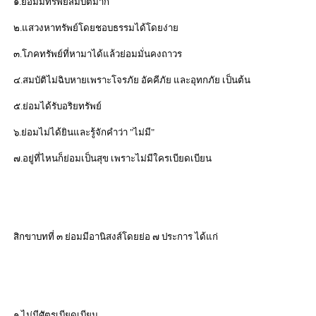
๑.ย่อมมีทรัพย์สมบัติมาก
๒.แสวงหาทรัพย์โดยชอบธรรมได้โดยง่าย
๓.โภคทรัพย์ที่หามาได้แล้วย่อมมั่นคงถาวร
๔.สมบัติไม่ฉิบหายเพราะโจรภัย อัคคีภัย และอุทกภัย เป็นต้น
๕.ย่อมได้รับอริยทรัพย์
๖.ย่อมไม่ได้ยินและรู้จักคำว่า
"
ไม่มี"
๗.อยู่ที่ไหนก็ย่อมเป็นสุข เพราะไม่มีใครเบียดเบียน
สิกขาบทที่ ๓ ย่อมมีอานิสงส์โดยย่อ ๗ ประการ ได้แก่
๑.ไม่มีศัตรูเบียดเบียน