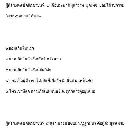
ผู้ที่ล่วงละเมิดสิกขาบทที่ ๔ คือประพฤติมุสาวาท พูดเท็จ ย่อมได้รับกรรม
วิบาก ๕ สถาน ได้แก่.-
๑.ย่อมเกิดในนรก
๒.ย่อมเกิดในกำเนิดสัตว์เดรัจฉาน
๓.ย่อมเกิดในกำเนิดเปตวิสัย
๔.ย่อมเป็นผู้มีวาจาไม่เป็นที่เชื่อถือ มีกลิ่นปากเหม็นจัด
๕.โทษเบาที่สุด หากเกิดเป็นมนุษย์ จะถูกกล่าวตู่อยู่เสมอ
ผู้ที่ล่วงละเมิดสิกขาบทที่ ๕ สุราเมรยมัชชปมาทัฏฐานนา คือผู้ดื่มสุราเมรัย