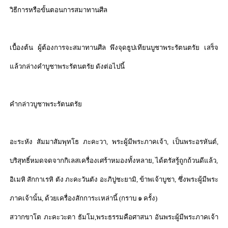
วิธีการหรือขั้นตอนการสมาทานศีล
เบื้องต้น ผู้ต้องการจะสมาทานศีล พึงจุดธูปเทียนบูชาพระรัตนตรัย เสร็จ
แล้วกล่างคำบูชาพระรัตนตรัย ดังต่อไปนี้
คำกล่าวบูชาพระรัตนตรัย
อะระหัง สัมมาสัมพุทโธ ภะคะวา
,
พระผู้มีพระภาคเจ้า
,
เป็นพระอรหันต์
,
บริสุทธิ์หมดจดจากกิเลสเครื่องเศร้าหมองทั้งหลาย
,
ได้ตรัสรู้ถูกถ้วนดีแล้ว
,
อิเมหิ สักกาเรหิ ตัง ภะคะวันตัง อะภิปูชะยามิ
,
ข้าพเจ้าบูชา
,
ซึ่งพระผู้มีพระ
ภาคเจ้านั้น
,
ด้วยเครื่องสักการะเหล่านี้ (กราบ ๑ ครั้ง)
สวากขาโต ภะคะวะตา ธัมโม
,
พระธรรมคือศาสนา อันพระผู้มีพระภาคเจ้า