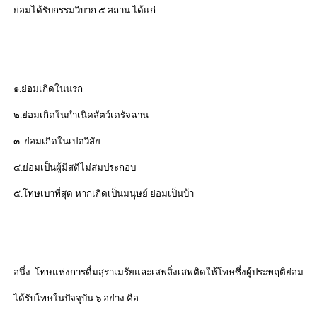
ย่อมได้รับกรรมวิบาก ๕ สถาน ได้แก่.-
๑.ย่อมเกิดในนรก
๒.ย่อมเกิดในกำเนิดสัตว์เดรัจฉาน
๓. ย่อมเกิดในเปตวิสัย
๔.ย่อมเป็นผู้มีสติไม่สมประกอบ
๕.โทษเบาที่สุด หากเกิดเป็นมนุษย์ ย่อมเป็นบ้า
อนึ่ง โทษแห่งการดื่มสุราเมรัยและเสพสิ่งเสพติดให้โทษซึ่งผู้ประพฤติย่อม
ได้รับโทษในปัจจุบัน ๖ อย่าง คือ