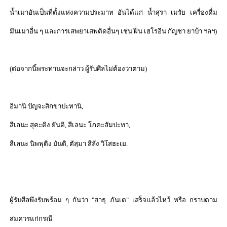
น้ำเมาอันเป็นที่ตั้งแห่งความประมาท อันได้แก่ น้ำสุรา เมรัย เครื่องดื่ม
มึนเมาอื่น ๆ และการเสพยาเสพติดอื่นๆ เช่น ฝิ่น เฮโรอีน กัญชา ยาบ้า ฯลฯ)
(
ต่อจากนี้พระท่านจะกล่าว ผู้รับศีลไม่ต้องว่าตาม)
อิมานิ ปัญจะสิกขาปะทานิ
,
สีเลนะ สุคะติง ยันติ
,
สีเลนะ โภคะสัมปะทา
,
สีเลนะ นิพพุติง ยันติ
,
ตัสฺมา สีลัง วิโสธะเย.
ผู้รับศีลพึงรับพร้อม ๆ กันว่า "สาธุ ภันเต" เสร็จแล้วไหว้ หรือ กราบตาม
สมควรแก่กรณี