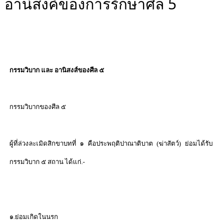
อานิสงค์ของการรักษาศีล 5
กรรมวิบาก และ อานิสงส์ของศีล ๕
กรรมวิบากของศีล ๕
ผู้ที่ล่วงละเมิดสิกขาบทที่ ๑ คือประพฤติปาณาติบาต (ฆ่าสัตว์) ย่อมได้รับ
กรรมวิบาก ๕ สถาน ได้แก่.-
๑.ย่อมเกิดในนรก