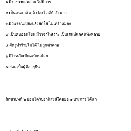
๑.มีร่างกายสมส่วน ไม่พิการ
๒.เป็นคนแกล้วกล้าว่องไว มีกำลังมาก
๓.ผิวพรรณเปล่งปลั่งสดใส ไม่เศร้าหมอง
๔.เป็นคนอ่อนโยน มีวาจาไพเราะ เป็นเสน่ห์แก่คนทั้งหลาย
๕.ศัตรูทำร้ายไม่ได้ ไม่ถูกฆ่าตาย
๖.มีโรคภัยเบียดเบียนน้อย
๗.ย่อมเป็นผู้มีอายุยืน
สิกขาบทที่ ๒ ย่อมไดรับอานิสงส์โดยย่อ ๗ ประการ ได้แก่