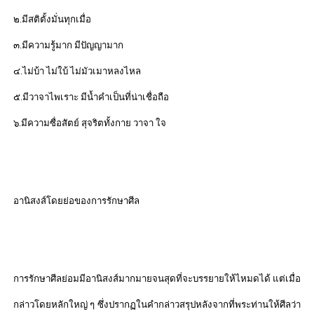
๒.มีสติตั้งมั่นทุกเมื่อ
๓.มีความรู้มาก มีปัญญามาก
๔.ไม่บ้า ไม่ใบ้ ไม่มัวเมาหลงไหล
๕.มีวาจาไพเราะ มีน้ำคำเป็นที่น่าเชื่อถือ
๖.มีความซื่อสัตย์ สุจริตทั้งกาย วาจา ใจ
อานิสงส์โดยย่อของการรักษาศีล
การรักษาศีลย่อมมีอานิสงส์มากมายจนสุดที่จะบรรยายให้ไหมดได้ แต่เมื่อ
กล่าวโดยหลักใหญ่ ๆ ซึ่งปรากฏในคำกล่าวสรุปหลังจากที่พระท่านให้ศีลว่า