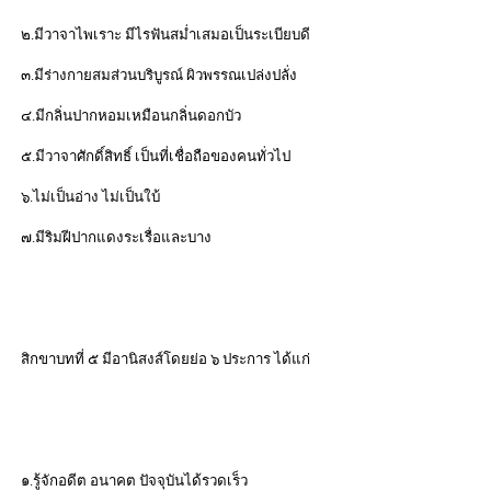
๒.มีวาจาไพเราะ มีไรฟันสม่ำเสมอเป็นระเบียบดี
๓.มีร่างกายสมส่วนบริบูรณ์ ผิวพรรณเปล่งปลั่ง
๔.มีกลิ่นปากหอมเหมือนกลิ่นดอกบัว
๕.มีวาจาศักดิ์สิทธิ์ เป็นที่เชื่อถือของคนทั่วไป
๖.ไม่เป็นอ่าง ไม่เป็นใบ้
๗.มีริมฝีปากแดงระเรื่อและบาง
สิกขาบทที่ ๕ มีอานิสงส์โดยย่อ ๖ ประการ ได้แก่
๑.รู้จักอดีต อนาคต ปัจจุบันได้รวดเร็ว