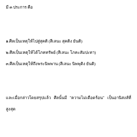
มี ๓ ประการ คือ
๑.ศีลเป็นเหตุให้ไปสู่สุคติ (สีเลนะ สุคติง ยันติ)
๒.ศีลเป็นเหตุให้ได้โภคทรัพย์ (สีเลนะ โภคะสัมปะทา)
๓.ศีลเป็นเหตุให้ถึงพระนิพพาน (สีเลนะ นิพพุติง ยันติ)
และเมื่อกล่าวโดยสรุปแล้ว ศีลนั้นมี "ความไม่เดือดร้อน" เป็นอานิสงส์ที่
สูงสุด