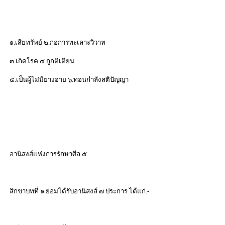
๑.เสียทรัพย์ ๒.ก่อการทะเลาะวิวาท
๓.เกิดโรค ๔.ถูกติเตียน
๕.เป็นผู้ไม่มียางอาย ๖.ทอนกำลังสติปัญญา
อานิสงส์แห่งการรักษาศีล ๕
สิกขาบทที่ ๑ ย่อมได้รับอานิสงส์ ๗ ประการ ได้แก่.-