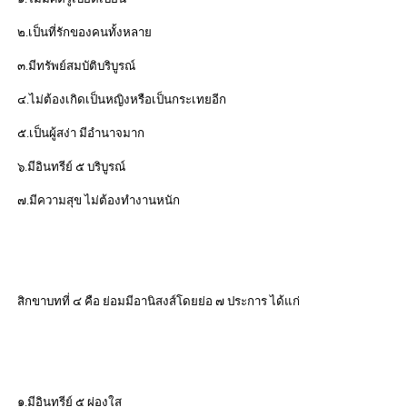
๒.เป็นที่รักของคนทั้งหลาย
๓.มีทรัพย์สมบัติบริบูรณ์
๔.ไม่ต้องเกิดเป็นหญิงหรือเป็นกระเทยอีก
๕.เป็นผู้สง่า มีอำนาจมาก
๖.มีอินทรีย์ ๕ บริบูรณ์
๗.มีความสุข ไม่ต้องทำงานหนัก
สิกขาบทที่ ๔ คือ ย่อมมีอานิสงส์โดยย่อ ๗ ประการ ได้แก่
๑.มีอินทรีย์ ๕ ผ่องใส