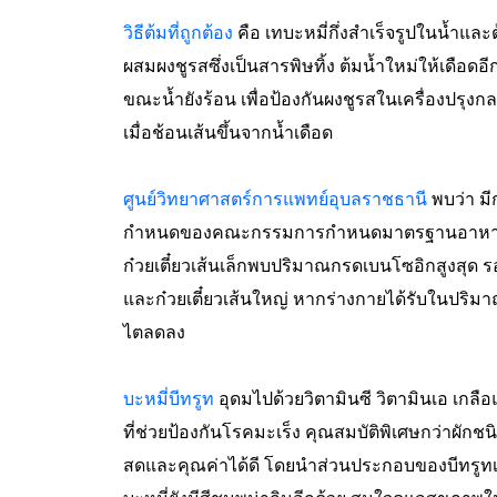
วิธีต้มที่ถูกต้อง
คือ เทบะหมี่กึ่งสำเร็จรูปในน้ำและต
ผสมผงชูรสซึ่งเป็นสารพิษทิ้ง ต้มน้ำใหม่ให้เดือดอีกค
ขณะน้ำยังร้อน เพื่อป้องกันผงชูรสในเครื่องปรุงก
เมื่อช้อนเส้นขึ้นจากน้ำเดือด
ศูนย์วิทยาศาสตร์การแพทย์อุบลราชธานี
พบว่า มี
กำหนดของคณะกรรมการกำหนดมาตรฐานอาหารสากล 
ก๋วยเตี๋ยวเส้นเล็กพบปริมาณกรดเบนโซอิกสูงสุด รอง
และก๋วยเตี๋ยวเส้นใหญ่ หากร่างกายได้รับในปร
ไตลดลง
บะหมี่บีทรูท
อุดมไปด้วยวิตามินซี วิตามินเอ เกล
ที่ช่วยป้องกันโรคมะเร็ง คุณสมบัติพิเศษกว่าผัก
สดและคุณค่าได้ดี โดยนำส่วนประกอบของบีทรูทเข