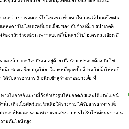
ปัจจุบัน ฉัตรทิพย์ เจ้าของเมนูได้ที่เบอร์ 085-899-81220
้างว่าต้องการงดคาร์โบไฮเดรต ที่จะทำให้อ้วนได้ไม่แพ้ไขมัน
็นแหล่งคาร์โบไฮเดรตที่ยอดเยี่ยมพอๆ กับก๋วยเตี๋ยว สปาเกตตี
ต้องกลัวว่าจะอ้วน เพราะบะหมี่เป็นคาร์โบไฮเดรตละเอียด มี
า
ธาตุเหล็ก และวิตามินเอ อยู่ด้วย เมื่อนำมาปรุงจะต้องเติมไข่
ลืมฉีกซองเครื่องปรุงใส่ลงในบะหมี่ทุกครั้ง ที่ปรุง ใส่น้ำให้พอดี
า ได้รับสารอาหาร 3 ชนิดเข้าสู่ร่างกายอย่างเต็มที่
ทางในการกินบะหมี่กึ่งสำเร็จรูปให้ปลอดภัยและได้ประโยชน์
่านั้น เติมเนื้อสัตว์และผักเพื่อให้ร่างกาย ได้รับสารอาหารเพิ่ม
กันประจำเป็นเวลานาน เพราะจะเสี่ยงต่อการได้รับโซเดียมมากเกิน
วามดันโลหิตสูง