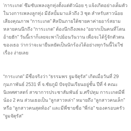
'การะเกด' ซึมซับเพลงลูกทุ่งตั้งแต่ตัวน้อย ๆ แจ้งเกิดอย่างเต็มตัว
ในวงการเพลงลูกทุ่ง มีอัลบั้มมาแล้วถึง 3 ชุด สำหรับสาวน้อย
เสียงคุณภาพ “การะเกด” ศิลปินภายใต้ชายคาค่ายอาร์สยาม
หลายคนนึกถึง “การะเกด” ต้องนึกถึงเพลง “อยากเป็นคนที่โดน
อ้ายฮัก” วันนี้เราก็เลยจะพาไปย้อนวันวาน เพื่อจะได้รู้จักตัวตน
ของเธอ ว่ากว่าจะมายืนหยัดเป็นนักร้องได้อย่างทุกวันนี้ไม่ใช่
เรื่อง ง่ายเลย
“การะเกด” มีชื่อจริงว่า “ธรรมพร จูมจัตุรัส” เกิดเมื่อวันที่ 29
กุมภาพันธ์ 2531 ที่ จ.ชัยภูมิ ปัจจุบันเรียนอยู่ชั้น ปีที่ 4 คณะ
นิเทศศาสตร์ สาขาการประชาสัมพันธ์ ม.ศรีปทุม การะเกดมีพี่
น้อง 2 คน ส่วนเธอเป็น “ลูกสาวหล่า” หมายถึง “ลูกสาวคนเล็ก”
หรือ “ลูกสาวคนสุดท้อง” และมีพี่ชายชื่อ “พี่ก่อ” ของครอบครัว
“จูมจัตุรัส”