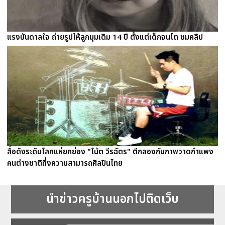
แรงบันดาลใจ ถ่ายรูปให้ลูกมุมเดิม 14 ปี ตั้งแต่เด็กจนโต ชมคลิป
สื่อดังระดับโลกแห่ยกย่อง "โน้ต วีรฉัตร" ตีกลองกับภาพวาดกำแพง
คนต่างชาติทึ่งความสามารถศิลปินไทย
นำข่าวครูบ้านนอกไปติดเว็บ