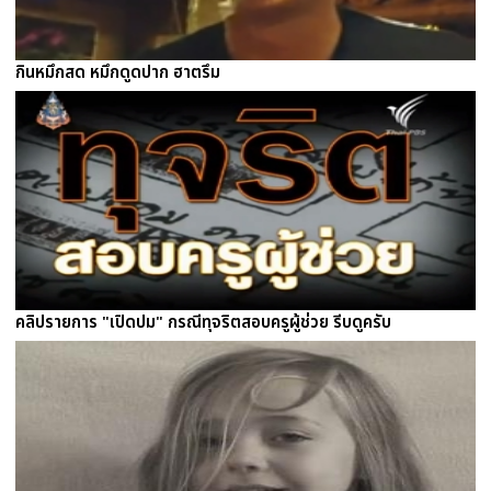
กินหมึกสด หมึกดูดปาก ฮาตรึม
คลิปรายการ "เปิดปม" กรณีทุจริตสอบครูผู้ช่วย รีบดูครับ