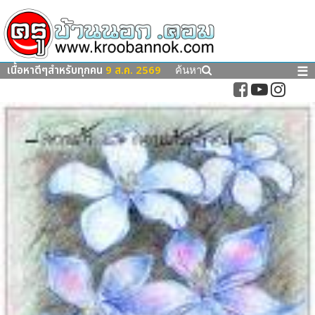
เนื้อหาดีๆสำหรับทุกคน
9 ส.ค. 2569
☰
ค้นหา