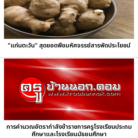
"แก่นตะวัน" สุดยอดพืชมหัศจรรย์สารพัดประโยชน์
การคำนวณอัตรากำลังข้าราชการครูโรงเรียนประถม
ศึกษาและโรงเรียนมัธยมศึกษา