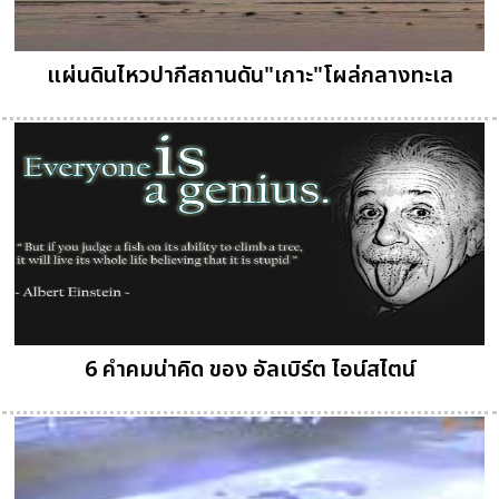
แผ่นดินไหวปากีสถานดัน"เกาะ"โผล่กลางทะเล
6 คำคมน่าคิด ของ อัลเบิร์ต ไอน์สไตน์