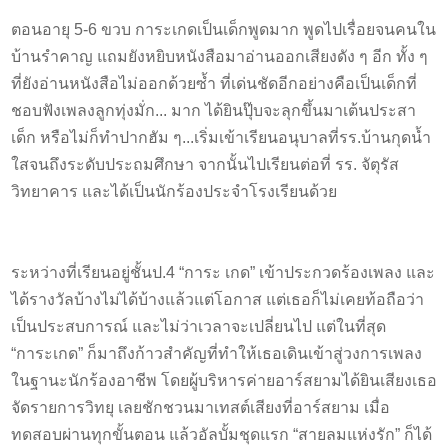
ตอนอายุ 5-6 ขวบ การะเกดเป็นเด็กพูดมาก พูดไปเรื่อยจนคนใน
บ้านรำคาญ แถมยังหยิบหนังสือมาอ่านออกเสียงดัง ๆ อีก ทั้ง ๆ
ที่ยังอ่านหนังสือไม่ออกด้วยซ้ำ ที่เด่นชัดอีกอย่างคือเป็นเด็กที่
ชอบฟังเพลงลูกทุ่งมั่ก... มาก ได้ยินปุ๊บจะลุกขึ้นมาเต้นประสา
เด็ก หรือไม่ก็ทำปากฮัม ๆ...เริ่มเข้าเรียนอนุบาลที่รร.บ้านกุดน้ำ
ใสจนถึงระดับประถมศึกษา จากนั้นไปเรียนต่อที่ รร. จัตุรัส
วิทยาคาร และได้เป็นนักร้องประจำโรงเรียนด้วย
ระหว่างที่เรียนอยู่ชั้นป.4 “การะ เกด” เข้าประกวดร้องเพลง และ
ได้รางวัลบ้างไม่ได้บ้างแล้วแต่โอกาส แต่เธอก็ไม่เคยท้อถือว่า
เป็นประสบการณ์ และไม่ว่าเวลาจะเปลี่ยนไป แต่ในที่สุด
“การะเกด” ก็มาถึงก้าวสำคัญที่ทำให้เธอเดินเข้าสู่วงการเพลง
ในฐานะนักร้องอาชีพ โดยผู้บริหารค่ายอาร์สยามได้ยินเสียงเธอ
จัดรายการวิทยุ เลยชักชวนมาเทสต์เสียงที่อาร์สยาม เมื่อ
ทดสอบผ่านทุกขั้นตอน แล้วอัลบั้มชุดแรก “สายลมแห่งรัก” ก็ได้