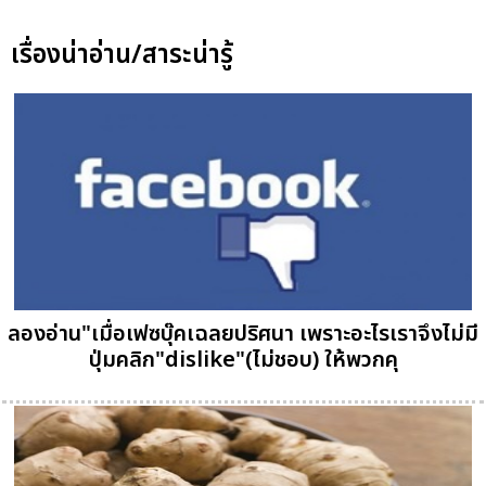
เรื่องน่าอ่าน/สาระน่ารู้
ลองอ่าน"เมื่อเฟซบุ๊คเฉลยปริศนา เพราะอะไรเราจึงไม่มี
ปุ่มคลิก"dislike"(ไม่ชอบ) ให้พวกคุ