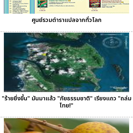
ศูนย์รวมตำราแปลจากทั่วโลก
"ร้ายยิ่งขึ้น" มันมาแล้ว "ภัยธรรมชาติ" เรียงแถว "ถล่ม
ไทย!"