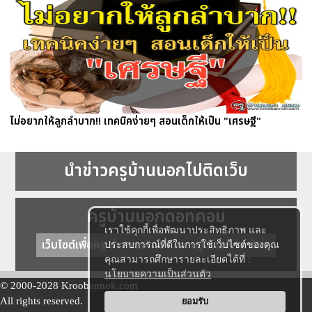
ไม่อยากให้ลูกลำบาก!! เทคนิคง่ายๆ สอนเด็กให้เป็น "เศรษฐี"
นำข่าวครูบ้านนอกไปติดเว็บ
ครูบ้านนอกดอทคอม
เราใช้คุกกี้เพื่อพัฒนาประสิทธิภาพ และ
เว็บไซต์เพื่อครู ข่าวการศึกษา ความรู้ การศึกษาไทย
ประสบการณ์ที่ดีในการใช้เว็บไซต์ของคุณ
คุณสามารถศึกษารายละเอียดได้ที่ :
นโยบายความเป็นส่วนตัว
© 2000-2028 Kroobannok.com
All rights reserved.
ยอมรับ