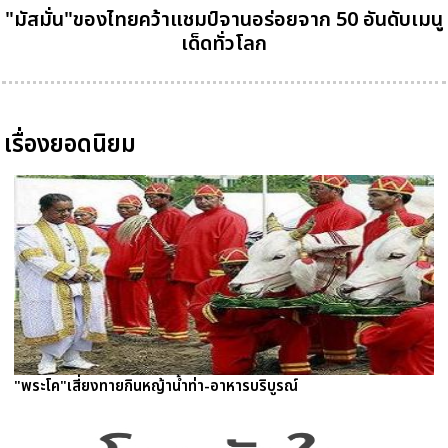
"มัสมั่น"ของไทยคว้าแชมป์จานอร่อยจาก 50 อันดับเมนู
เด็ดทั่วโลก
เรื่องยอดนิยม
"พระโค"เสี่ยงทายกินหญ้าน้ำท่า-อาหารบริบูรณ์