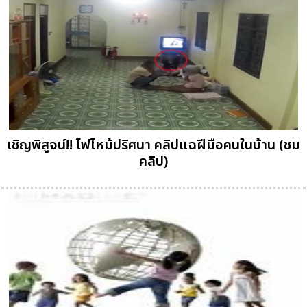
เชิญพิสูจน์!! ไฟไหม้ปริศนา คลิปแฉฝีมือคนในบ้าน (ชม
คลิป)