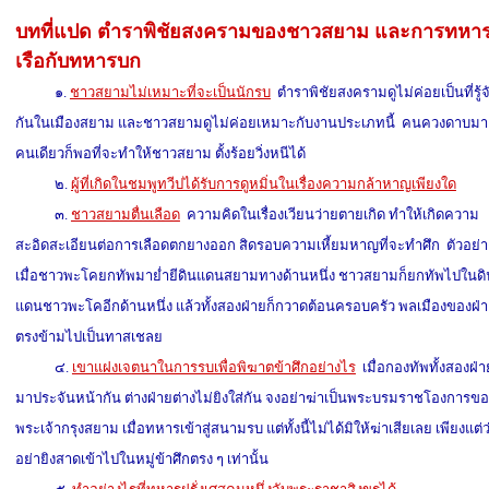
บทที่แปด ตำราพิชัยสงครามของชาวสยาม และการทหา
เรือกับทหารบก
๑.
ชาวสยามไม่เหมาะที่จะเป็นนักรบ
ตำราพิชัยสงครามดูไม่ค่อยเป็นที่รู้จ
กันในเมืองสยาม และชาวสยามดูไม่ค่อยเหมาะกับงานประเภทนี้ คนควงดาบมา
คนเดียวก็พอที่จะทำให้ชาวสยาม ตั้งร้อยวิ่งหนีได้
๒.
ผู้ที่เกิดในชมพูทวีปได้รับการดูหมิ่นในเรื่องความกล้าหาญเพียงใด
๓.
ชาวสยามตื่นเลือด
ความคิดในเรื่องเวียนว่ายตายเกิด ทำให้เกิดความ
สะอิดสะเอียนต่อการเลือดตกยางออก สิดรอบความเหี้ยมหาญที่จะทำศึก ตัวอย่า
เมื่อชาวพะโคยกทัพมาย่ำยีดินแดนสยามทางด้านหนึ่ง ชาวสยามก็ยกทัพไปในดิ
แดนชาวพะโคอีกด้านหนึ่ง แล้วทั้งสองฝ่ายก็กวาดต้อนครอบครัว พลเมืองของฝ่
ตรงข้ามไปเป็นทาสเชลย
๔.
เขาแฝงเจตนาในการรบเพื่อพิฆาตข้าศึกอย่างไร
เมื่อกองทัพทั้งสองฝ่า
มาประจันหน้ากัน ต่างฝ่ายต่างไม่ยิงใส่กัน จงอย่าฆ่าเป็นพระบรมราชโองการขอ
พระเจ้ากรุงสยาม เมื่อทหารเข้าสู่สนามรบ แต่ทั้งนี้ไม่ได้มิให้ฆ่าเสียเลย เพียงแต่ว
อย่ายิงสาดเข้าไปในหมู่ข้าศึกตรง ๆ เท่านั้น