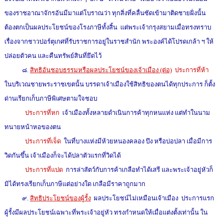
ของราชอาณาจักรอันมีมาแต่โบราณว่า ทุกสิ่งที่คลื่นซัดเข้ามาติดชายฝั่งนั้น
ต้องตกเป็นผลประโยชน์ของโรงภาษีทั้งสิ้น แต่พระเจ้ากรุงสยามเมื่อทรงทราบ
เรื่องจากชาวปอร์ตุเกศที่รับราชการอยู่ในราชสำนัก พระองค์ได้โปรดเกล้า ฯ ให้
ปล่อยตัวคน และคืนทรัพย์สินที่ยึดไว้
๘.
สิทธิอันชอบธรรมหรือผลประโยชน์ของเจ้าเมือง (ต่อ)
ประการที่ห้า
ในบริเวณชายพระราชเขตนั้น บรรดาเจ้าเมืองใช้สิทธิของตนได้ทุกประการ ก็ตั้ง
ด่านเรียกเก็บภาษีพิเศษตามใจชอบ
ประการที่หก
เจ้าเมืองทั้งหลายดำเนินการค้าทุกหนแห่ง แต่ทำในนาม
ทนายหน้าหอของตน
ประการที่เจ็ด
ในที่บางแห่งมีห้วยหนองคลอง บึง หรือบ่อปลา เมื่อมีการ
วิดกันขึ้น เจ้าเมืองก็จะได้ปลาตัวแรกที่วิดได้
ประการที่แปด
การล่าสัตว์กับการค้าเกลือทำได้เสรี และพระเจ้าอยู่หัวก็
มิได้ทรงเรียกเก็บภาษีแต่อย่างใด เกลือมีราคาถูกมาก
๙.
สิทธิประโยชน์ของผู้รั้ง
ผลประโยชน์ไม่เหมือนเจ้าเมือง ประการแรก
ผู้รั้งมีผลประโยชน์เฉพาะที่พระเจ้าอยู่หัว ทรงกำหนดให้เมื่อแต่งตั้งเท่านั้น ใน