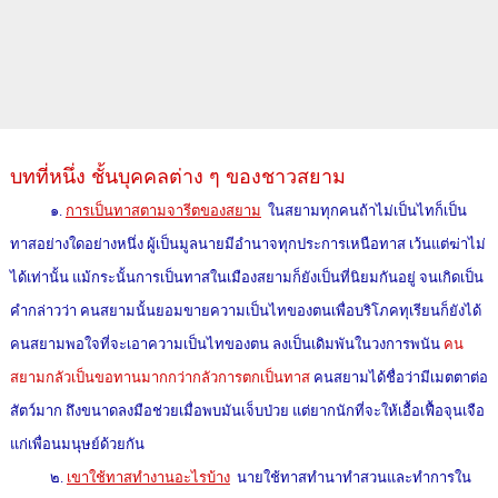
บทที่หนึ่ง ชั้นบุคคลต่าง ๆ ของชาวสยาม
๑.
การเป็นทาสตามจารีตของสยาม
ในสยามทุกคนถ้าไม่เป็นไทก็เป็น
ทาสอย่างใดอย่างหนึ่ง ผู้เป็นมูลนายมีอำนาจทุกประการเหนือทาส เว้นแต่ฆ่าไม่
ได้เท่านั้น แม้กระนั้นการเป็นทาสในเมืองสยามก็ยังเป็นที่นิยมกันอยู่ จนเกิดเป็น
คำกล่าวว่า คนสยามนั้นยอมขายความเป็นไทของตนเพื่อบริโภคทุเรียนก็ยังได้
คนสยามพอใจที่จะเอาความเป็นไทของตน ลงเป็นเดิมพันในวงการพนัน
คน
สยามกลัวเป็นขอทานมากกว่ากลัวการตกเป็นทาส
คนสยามได้ชื่อว่ามีเมตตาต่อ
สัตว์มาก ถึงขนาดลงมือช่วยเมื่อพบมันเจ็บป่วย แต่ยากนักที่จะให้เอื้อเฟื้อจุนเจือ
แก่เพื่อนมนุษย์ด้วยกัน
๒.
เขาใช้ทาสทำงานอะไรบ้าง
นายใช้ทาสทำนาทำสวนและทำการใน