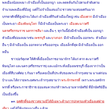
พลเมืองน้อยลงมา เจ้าเมืองก็เป็นออกญา และลดหลั่นกันไปตามลำดับตาม
จำนวนพลเมืองที่มีอยู่ แต่ก็ไม่จำเป็นเสมอไป ชาวสยามเห่อยศกันมาก
บรรดาศักดิ์ที่สูงมักจะได้แก่ เจ้าเมืองที่กินหัวเมืองใหญ่ เช่น
เมืองตาก
มีเจ้าเมือง
เป็นพระยา
เมืองพิษณุโลก
ก็มีเจ้าเมืองเป็นพระยา
เมืองตะนาวศรี
นครศรีธรรมราช นครราชสีมา
และอื่น ๆ ทุกวันนี้ยังมีเข้าเมืองที่เป็น ออกญา
หัวเมืองที่ย่อมลงมาเช่น
เพชรบุรี
และ
บางกอก
มีเจ้าเมืองเป็น ออกพระ หัวเมือง
อื่น ๆ มีเจ้าเมืองเป็น ออกหลวง หรือออกขุน เมืองเล็กที่สุด มีเจ้าเมืองเป็น ออก
หมื่น
ชาวปอร์ตุเกศ ให้ศักดิ์เมืองเป็นราชอาณาจักร ได้แก่ ตาก ตะนาวศรี
พิษณุโลก และนคร (ศรีธรรมราช) และแม้กระทั่งเมืองเพชรบุรี เนื่องจากว่าเป็น
เมืองที่สืบวงศ์ต่อ ๆ กันมา หรือเคยเป็นที่ประทับของพระเจ้ากรุงสยาม มาแต่ก่อน
บ้าง และได้ถวายพระยศพระเจ้ากรุงสยามว่า
พระจักรพรรดิ์
เพราะพระยศจักร
พรรดิ์ หรือพระราชาธิราช ย่อมสมควรแก่ท้าวพระยามหากษัตริย์ ที่มีกษัตริย์อื่น
เป็นเมืองขึ้น
๑๓.
ยศศักดิ์ของชาวสยามมิได้มีเฉพาะด้านการปกครองหัวเมืองแต่ฝ่าย
เดียว
แต่ได้ให้แก่ขุนนางอื่น ๆ ด้วย