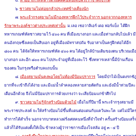
๕.
ทำอย่างไรที่ทหารฝรั่งเศสคนหนึ่งจับพระราชาสิงขรได้
๖.
ชาวสยามไม่ค่อยกลัวประเทศข้างเคียงนัก
๗.
พระเจ้ากรุงสยามไม่มีกองทหารฝึกไว้ประจำการ นอกจากกองทหาร
รักษาพระองค์ชาวต่างประเทศเท่านั้น
ม.เลอ เชอวาลิเอร์ เดอ ฟอร์แบ็ง ได้ฝึก
ทหารเกณฑ์หัดชาวสยามไว้ ๔๐๐ คน ที่เมืองบางกอก และเมื่อท่านกลับไปแล้ว มี
คนอังกฤษซึ่งเคยเป็นสิบเอก อยู่ที่เมืองมัทราสปถัม รับอาสาเป็นครูฝึกต่อได้อีก
๘๐๐ คน ได้จัดให้ทหารเกณฑ์หัด ๔๐๐ คน ได้อยู่ใกล้บ้านเดิมของตน บริเวณเมื
บางกอก และอีก ๘๐๐ คน ไปประจำอยู่ที่เมืองละโว้ ซึ่งทหารเหล่านี้มีบ้านเรือน
ของตน ในกรุงหรือตำบลแถบนั้น
๘.
เมืองสยามมั่นคงพอโดยไม่ต้องมีป้อมปราการ
โดยมีป่าไม้เป็นดงรกชั
ยากที่จะเข้าถึงได้ง่าย และมีแม่น้ำลำคลองหลายสายตัดกัน และยังมีน้ำท่วมปีละ
เดือนอีกด้วย จึงไม่มีป้อมปราการด้วยเกรงว่า จะเสียป้อมแก่ข้าศึกไป
๙.
ชาวสยามไม่รู้จักสร้างป้อมด้วยไม้
เมื่อไม่กี่ปีมานี้ พระเจ้ากรุงสยามมี
พระราชประสงค์ จะให้สร้างป้อมไม้ขึ้นที่แดนต่อแดนกับแคว้นพะโค แต่ไม่มีใค
ทำการได้สำเร็จ นอกจากบาทหลวงฝรั่งเศสคนหนึ่งที่จำใจทำ ครั้นสร้างป้อมเสร็
แล้วก็ได้รับแต่งตั้งให้เป็น ข้าหลวงผู้ว่าราชการเมืองโจสลัม อยู่ ๓ - ๔ ปี