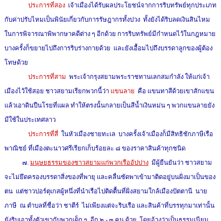
ประการที่สอง
เจ้าเมืองได้รับผลประโยชน์จากการริบทรัพย์ทุกประเภท
กับค่าปรับไหมเป็นพินัยเกี่ยวกับการรัษฎากรทั้งปวง ทั้งยังได้ริบลดเงินสินไหม
ในการพิจารณาพิพากษาคดีต่าง ๆ อีกด้วย การริบทรัพย์มีกำหนดไว้ในกฎหมาย
บางครั้งก็ขยายไปถึงการริบร่างกายด้วย และยังเอื้อมไปถึงบรรดาลูกของผู้ต้อง
โทษด้วย
ประการที่สาม
พระเจ้ากรุงสยามพระราชทานเลกสมกำลัง ให้แก่เจ้า
เมืองไว้ใช้สอย ชาวสยามเรียกพวกนี้ว่า
แขนลาย
คือ แขนทาสีด้วยเขาสักแขน
แล้วเอาดินปืนโรยที่แผล ทำให้ตรงนั้นกลายเป็นสีน้ำเงินหม่น ๆ พวกแขนลายยัง
มีใช้ในประเทศลาว
ประการที่สี่
ในหัวเมืองชายทะเล บางครั้งเจ้าเมืองก็มีสิทธิชักภาษีเรือ
พาณิชย์ ที่เมืองตะนาวศรีเรียกเก็บร้อยละ ๘ ของราคาสินค้าทุกชนิด
๗.
มนุษยธรรมของชาวสยามแก่พวกเรืออัปปาง
มีผู้ยืนยันว่า ชาวสยาม
จะไม่ยึดครองบรรดาสิ่งของที่พายุ และคลื่นซัดพาเข้ามาติดอยู่บนฝั่งมาเป็นของ
ตน แต่ชาวปอร์ตุเกสผู้หนึ่งที่นำเรือไปติดตื้นที่ฝั่งสยามใกล้เมืองปัตตานี นาย
ภาษี ณ ตำบลที่ชื่อว่า ชาตีร์ ไม่เพียงแต่จะริบเรือ และสินค้าที่บรรทุกมาเท่านั้น
ยังริบเอาทั้งตัวเขากับพวกเด็ก ๆ อีก ๒ - ๓ คน ด้วย โดยอ้างว่าเป็นธรรมเนียม