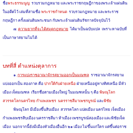
ชื่อ
พระธรรมนูญ
รวบรวมกฎหมาย และพระราชกฤษฎีกาของพระเจ้าแผ่นดิน
ในอดีตไว้ เล่มที่สามชื่อ
พระราชกำหนด
รวบรวมกฎหมาย และพระราช
กฤษฎีกา ครั้งแผ่นดินพระชนก กับพระเจ้าแผ่นดินรัชกาลปัจจุบันไว้
๗.
ความยากที่จะได้สมุดกฎหมาย
ได้มาเป็นฉบับแปล เพราะหาฉบับที่
เป็นภาษาสยามไม่ได้
บทที่สี่ ตำแหน่งตุลาการ
๑.
การแบ่งราชอาณาจักรสยามออกเป็นมณฑล
ราชอาณาจักรสยาม
แบ่งออกเป็น สองภาค คือ
ปากใต้กับฝ่ายเหนือ
ฝ่ายเหนืออยู่ทางทิศเหนือ มีหัว
เมือง เจ็ดมณฑล เรียกชื่อตามเมืองใหญ่ ในมณฑลนั้น ๆ คือ
พิษณุโลก
สวรรคโลกนครไทย กำแพงเพชร นครราชสีมาเพชรบูรณ์
และ
พิชัย
พิษณุโลก มีเมืองขึ้นสิบเมือง สวรรคโลก แปดเมือง นครไทย เจ็ดเมือง
กำแพงเพชรสิบเมือง นครราชสีมา ห้าเมือง เพชรบูรณ์สองเมือง และพิชัยเจ็ด
เมือง นอกจากนี้ยังมีเมืองหัวเมืองอื่นอีก ๒๑ เมือง ไม่ขึ้นแก่ใคร แต่ขึ้นต่อราช