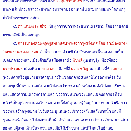
สำนวนคดีไปตรวจพิจารณาในท
ประชุมราชมนตรี
พระเจ้าแผ่นดินจะเสด็จมา
ประทับ ก็เมื่อถึงคราวจะมีพระบรมราชวินิจฉัยเท่านั้น ตามแบบแผนที่ใช้กันอยู่
ทั่วไปในราชอาณาจักร
๔.
ตำแหน่งพระเสด็จ
เป็นผู้ว่าราชการพระมหานครสยาม โดยธรรมดามี
บรรดาศักดิ์เป็น ออกญา
๕.
การรับรองคณะฑูตผู้แทนพิเศษพระเจ้ากรุงฝรั่งเศส โดยเจ้าเมืองต่าง ๆ
ในเขตปกครองของตน
ลำน้ำจากปากอ่าวเข้าไปถึงพระนครนั้น แบ่งออกเป็น
เขตปกครองหลายเมืองด้วยกัน เมืองแรกคือ
พิบพลี
(เพชรบุรี) เมืองที่สอง
พระประแดง
เมืองที่สาม
บางกอก
เมืองที่สี่
ตลาดขวัญ
และเมืองที่ห้า
สยาม
(พระนครศรีอยุธยา) บรรดาขุนนางในเขตปกครองเหล่านี้ได้ออกมาต้อนรับ
คณะฑูตที่ต้นทาง และไม่จากไปจนกว่าบรรดาเจ้าพนักงานต่อไปจะมารับช่วง
และแสดงความเคารพต่อกันแล้ว บรรดาขุนนางของแต่ละเขตปกครอง ก็รับ
หน้าที่เป็นผู้นำขบวนต่อไป นอกจากนี้ยังมีขุนนางผู้ใหญ่อีกบางท่าน นำเรือยาว
ของพระเจ้ากรุงสยาม ไปรับคณะผู้แทนพระเจ้ากรุงฝรั่งเศสถึงปากน้ำ และมี
ขุนนางหน้าใหม่ ๆ ไปสมทบ เพื่อนำคำอำนวยพรแห่งพระเจ้ากรุงสยาม มาแสดง
ต่อคณะผู้แทนเพิ่มขึ้นทุกวัน และเมื่อได้เข้าขบวนแล้วก็ไม่ละไปอีกเลย