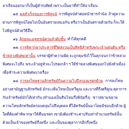
อาเจียนออกมาก็เป็นผู้ดำรงสัตย์ เพราะเป็นยาที่ทำให้อาเจียน
๑๕.
ผลสำเร็จของการพิสูจน์
การพิสูจน์ทำต่อหน้าธารกำนัล ถ้าคู่ความ
ผ่านการพิสูจน์โดยไม่เป็นอันตรายเสมอกัน หรือว่าเป็นอันตรายด้วยกัน ก็จะให้
ไปพิสูจน์ด้วยวิธีอื่น
๑๖.
ลักษณะอุทธรณ์ตามลำดับชั้น
ทำได้ทุกคดี
๑๗.
การพิพากษาประหารชีวิตสงวนเป็นสิทธิสำหรับพระเจ้าแผ่นดิน หรือ
ข้าหลวงพิเศษเท่านั้น
บรรดาผู้ทำความผิด จะถูกคุมขังไว้ในคุกจนกว่าข้าหลวง
พิเศษจะไปถึง พระเจ้าอยู่หัวจะโปรดเกล้า ฯ ให้ข้าหลวงพิเศษออกไปยังหัวเมือง
เพื่อชำระความพิเศษบางเรื่อง
๑๘.
การลงโทษฐานลักทรัพย์กินความไปถึงกองมรดกด้วย
การลงโทษ
อย่างสามัญฐานลักทรัพย์ มักจะเพิ่มโทษเป็นทวีคูณ และบางทีถึงตรีคูณ ตุลาการ
กับเจ้าทรัพย์มักได้เท่ากัน (ทำนองเป็นสินไหมกึ่งพินัยกึ่ง) ชาวสยามขยาย
ความโทษลักทรัพย์ครอบคลุมไปถึงบุคคล ที่ได้ทรัพย์นั้นมาโดยมิชอบอีกด้วย ผู้
ใดที่ต้องคำพิพากษาให้คืนมรดก เขายังต้องชำระค่าปรับเท่าจำนวนทรัพย์นั้น
ด้วยเป็นเจ้าของทรัพย์กึ่งหนึ่ง และเป็นของตุลาการอีกกึ่งหนึ่ง