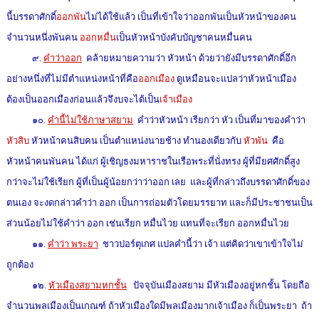
นี้บรรดาศักดิ์
ออกพัน
ไม่ได้ใช้แล้ว เป็นที่เข้าใจว่าออกพันเป็นหัวหน้าของคน
จำนวนหนึ่งพันคน
ออกหมื่น
เป็นหัวหน้าบังคับบัญชาคนหมื่นคน
๙.
คำว่าออก
คล้ายหมายความว่า หัวหน้า ด้วยว่ายังมีบรรดาศักดิ์อีก
อย่างหนึ่งที่ไม่มีตำแหน่งหน้าที่คือ
ออกเมือง
ดูเหมือนจะแปลว่าหัวหน้าเมือง
ต้องเป็นออกเมืองก่อนแล้วจึงบจะได้เป็น
เจ้าเมือง
๑๐.
คำนี้ไม่ใช้ภาษาสยาม
คำว่าหัวหน้า เรียกว่า หัว เป็นที่มาของคำว่า
หัวสิบ
หัวหน้าคนสิบคน เป็นตำแหน่งนายช้าง ทำนองเดียวกับ
หัวพัน
คือ
หัวหน้าคนพันคน ได้แก่ ผู้เชิญธงมหาราชในเรือพระที่นั่งทรง ผู้ที่มียศศักดิ์สูง
กว่าจะไม่ใช้เรียก ผู้ที่เป็นผู้น้อยกว่าว่าออก เลย และผู้ที่กล่าวถึงบรรดาศักดิ์ของ
ตนเอง จะงดกล่าวคำว่า ออก เป็นการถ่อมตัวโดยมรรยาท และก็มีประชาชนเป็น
ส่วนน้อยไม่ใช้คำว่า ออก เช่นเรียก หมื่นไวย แทนที่จะเรียก ออกหมื่นไวย
๑๑.
คำว่า พระยา
ชาวปอร์ตุเกศ แปลคำนี้ว่า เจ้า แต่คิดว่าเขาเข้าใจไม่
ถูกต้อง
๑๒.
หัวเมืองสยามหกชั้น
ปัจจุบันเมืองสยาม มีหัวเมืองอยู่หกชั้น โดยถือ
จำนวนพลเมืองเป็นเกณฑ์ ถ้าหัวเมืองใดมีพลเมืองมากเจ้าเมือง ก็เป็นพระยา ถ้า