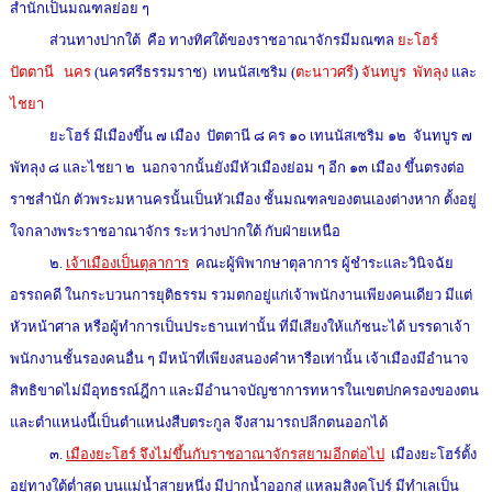
สำนักเป็นมณฑลย่อย ๆ
ส่วนทางปากใต้ คือ ทางทิศใต้ของราชอาณาจักรมีมณฑล
ยะโฮร์
ปัตตานี นคร
(นครศรีธรรมราช) เทนนัสเซริม (
ตะนาวศรี
)
จันทบูร พัทลุง
และ
ไชยา
ยะโฮร์ มีเมืองขึ้น ๗ เมือง ปัตตานี ๘ คร ๑๐ เทนนัสเซริม ๑๒ จันทบูร ๗
พัทลุง ๘ และไชยา ๒ นอกจากนั้นยังมีหัวเมืองย่อม ๆ อีก ๑๓ เมือง ขึ้นตรงต่อ
ราชสำนัก ตัวพระมหานครนั้นเป็นหัวเมือง ชั้นมณฑลของตนเองต่างหาก ตั้งอยู่
ใจกลางพระราชอาณาจักร ระหว่างปากใต้ กับฝ่ายเหนือ
๒.
เจ้าเมืองเป็นตุลาการ
คณะผู้พิพากษาตุลาการ ผู้ชำระและวินิจฉัย
อรรถคดี ในกระบวนการยุติธรรม รวมตกอยู่แก่เจ้าพนักงานเพียงคนเดียว มีแต่
หัวหน้าศาล หรือผู้ทำการเป็นประธานเท่านั้น ที่มีเสียงให้แก้ชนะได้ บรรดาเจ้า
พนักงานชั้นรองคนอื่น ๆ มีหน้าที่เพียงสนองคำหารือเท่านั้น เจ้าเมืองมีอำนาจ
สิทธิขาดไม่มีอุทธรณ์ฎีกา และมีอำนาจบัญชาการทหารในเขตปกครองของตน
และตำแหน่งนี้เป็นตำแหน่งสืบตระกูล จึงสามารถปลีกตนออกได้
๓.
เมืองยะโฮร์ จึงไม่ขึ้นกับราชอาณาจักรสยามอีกต่อไป
เมืองยะโฮร์ตั้ง
อยู่ทางใต้ต่ำสุด บนแม่น้ำสายหนึ่ง มีปากน้ำออกสู่ แหลมสิงคโปร์ มีทำเลเป็น