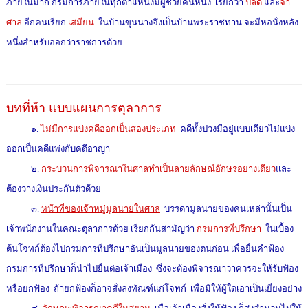
ภายในมาก กรมการภายในทุกตำแหน่งมีผู้ช่วยคนหนึ่ง เรียกว่า
ปลัด
และ
จ่า
ศาล
อีกคนเรียก
เสมียน
ในบ้านขุนนางจึงเป็นบ้านพระราชทาน จะมีหอนั่งหลัง
หนึ่งสำหรับออกว่าราชการด้วย
บทที่ห้า แบบแผนการตุลาการ
๑.
ไม่มีการแบ่งคดีออกเป็นสองประเภท
คดีทั้งปวงมีอยู่แบบเดียวไม่แบ่ง
ออกเป็นคดีแพ่งกับคดีอาญา
๒.
กระบวนการพิจารณาในศาลทำเป็นลายลักษณ์อักษรอย่างเดียว
และ
ต้องวางเงินประกันตัวด้วย
๓.
หน้าที่ของเจ้าหมู่มูลนายในศาล
บรรดามูลนายของคนเหล่านั้นเป็น
เจ้าพนักงานในคณะตุลาการด้วย เรียกกันสามัญว่า
กรมการที่ปรึกษา
ในเบื้อง
ต้นโจทก์ต้องไปกรมการที่ปรึกษาอันเป็นมูลนายของตนก่อน เพื่อยื่นคำฟ้อง
กรมการที่ปรึกษาก็นำไปยื่นต่อเจ้าเมือง ซึ่งจะต้องพิจารณาว่าควรจะให้รับฟ้อง
หรือยกฟ้อง ถ้ายกฟ้องก็อาจสั่งลงทัณฑ์แก่โจทก์ เพื่อมิให้ผู้ใดเอาเป็นเยี่ยงอย่าง