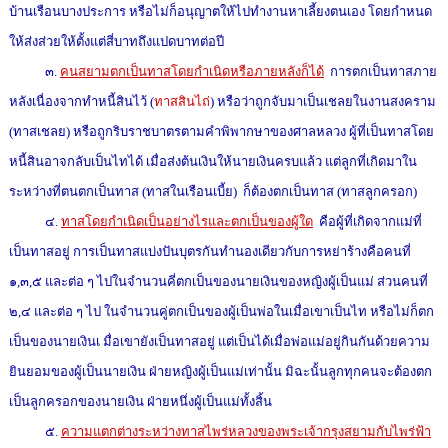
บ้านเรือนบางประการ หรือไม่ก็อนุญาตให้ไปทำงานหาเลี้ยงตนเอง โดยกำหนด
ให้ส่งส่วยให้ตั้งแต่สี่บาทถึงแปดบาทต่อปี
๓.
คนสยามตกเป็นทาสโดยกำเนิดหรือภายหลังก็ได้
การตกเป็นทาสภาย
หลังเนื่องจากทำหนี้สินไว้ (
ทาสสินไถ่
) หรือว่าถูกจับมาเป็นเชลยในงานสงคราม
(ทาสเชลย) หรือถูกริบราชบาตรตามคำพิพากษาของศาลหลวง ผู้ที่เป็นทาสโดย
หนี้สินอาจกลับเป็นไทได้ เมื่อส่งต้นเงินให้นายเงินครบแล้ว แต่ลูกที่เกิดมาใน
ระหว่างที่ตนตกเป็นทาส (ทาสในเรือนเบี้ย) ก็ต้องตกเป็นทาส (ทาสลูกครอก)
๔.
ทาสโดยกำเนิดเป็นอย่างไรและตกเป็นของผู้ใด
คือผู้ที่เกิดจากแม่ที่
เป็นทาสอยู่ การเป็นทาสแบ่งปันบุตรกันทำนองเดียวกับการหย่าร้างคือคนที่
๑,๓,๕ และต่อ ๆ ไปในจำนวนคี่ตกเป็นของนายเงินของหญิงผู้เป็นแม่ ส่วนคนที่
๒,๔ และต่อ ๆ ไป ในจำนวนคู่ตกเป็นของผู้เป็นพ่อในเมื่อเขาเป็นไท หรือไม่ก็ตก
เป็นของนายเงินเ มื่อเขายังเป็นทาสอยู่ แต่เป็นได้เมื่อพ่อแม่อยู่กินกันด้วยความ
ยินยอมของผู้เป็นนายเงิน ฝ่ายหญิงผู้เป็นแม่เท่านั้น มิฉะนั้นลูกทุกคนจะต้องตก
เป็นลูกครอกของนายเงิน ฝ่ายหนึ่งผู้เป็นแม่ทั้งสิ้น
๕.
ความแตกต่างระหว่างทาสไพร่หลวงของพระเจ้ากรุงสยามกับไพร่ฟ้า