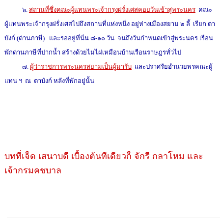
๖.
สถานที่ซึ่งคณะผู้แทนพระเจ้ากรุงฝรั่งเศสคอยวันเข้าสู่พระนคร
คณะ
ผู้แทนพระเจ้ากรุงฝรั่งเศสไปถึงสถานที่แห่งหนึ่ง อยู่ห่างเมืองสยาม ๒ ลี้ เรียก ตา
บังก์ (ด่านภาษี) และรออยู่ที่นั่น ๘-๑๐ วัน จนถึงวันกำหนดเข้าสู่พระนคร เรือน
พักด่านภาษีที่ปากน้ำ สร้างด้วยไม่ไผ่เหมือนบ้านเรือนราษฎรทั่วไป
๗.
ผู้ว่าราชการพระนครสยามเป็นผู้มารับ
และปราศรัยอำนวยพรคณะผู้
แทน ฯ ณ ตาบังก์ หลังที่พักอยู่นั้น
บทที่เจ็ด เสนาบดี เบื้องต้นทีเดียวก็ จักรี กลาโหม และ
เจ้ากรมคชบาล