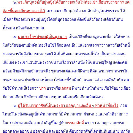
๖.
พระภิกษุสงฆ์กับผู้หญิงได้รับการยกเว้นไม่ต้องเข้าเดือนรับราชการ แต่
ต้องขึ้นทะเบียนหางว่าวไว้
เพราะพระภิกษุสงฆ์อาจกลับเข้าสู่เพศฆราวาสได้
เมื่อลาสึกออกมา ส่วนผู้หญิงโดยที่บุตรของตน ต้องขึ้นสังกัดกรมเดียวกับตน
ทั้งหมด หรือเพียงบางส่วน
๗.
ผลประโยชน์ของผู้เป็นมูลนาย
เป็นอภิสิทธิ์ของมูลนายที่อาจให้ทหาร
ในสังกัดของตนยืมเงินทองไปใช้ได้ก่อนคนอื่น และอาจเจรจาว่ากล่าวกับเจ้าหนี้
ของทหารในสังกัดกรมของตนได้ เพื่อที่จะเอาทหารคนนั้นไปเป็นทาสของตน
เสียเอง พระเจ้าแผ่นดินพระราชทานเรือยาวลำหนึ่ง ให้ขุนนางผู้ใหญ่ แต่ละคน
พร้อมด้วยผฝีพายจำนวนหนึ่ง ขุนนางแต่ละคนมีฝีพายที่คัดเอามาจากทหารใน
กรมของวตน ประทับตาเหล็กเผาไฟแดงที่ข้อมือด้านนอก แล้วลงหมึกสักทับ คน
รับใช้จำนวนนี้เรียกว่า
บ่าว
บ่าวหรือ
เลกสม
ฝีพายทำหน้าที่พายเรือให้อย่างเดียว
ปีละหกเดือน จึงมีการเปลี่ยนเวรทุกหกเดือนหรือเดือนเว้นเดือน
๘.
ผู้ได้รับบรรดาศักดิ์เป็นพระยา ออกญา และอื่น ๆ ทำหน้าที่อะไร
กรม
ไหนมีไพร่สังกัดอยู่เป็นจำนวนมากก็มีจำนวนมาก ตำแหน่งและหน้าที่ราชการ
ในกรุงสยาม จะมีความสำคัญขึ้นอยู่กับ
บรรดาศักดิ์
พระยา ออกญา ออกพระ
ออกหลวง ออกขุน ออกหมื่น และออกพัน คือบรรดาศักดิ์เจ็ดชั้นที่เป็นนาย ทุกวัน