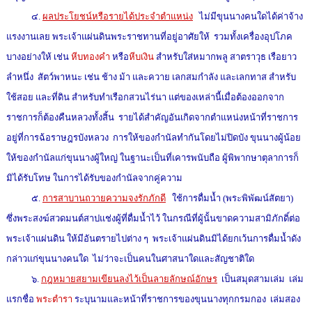
๔.
ผลประโยชน์หรือรายได้ประจำตำแหน่ง
ไม่มีขุนนางคนใดได้ค่าจ้าง
แรงงานเลย พระเจ้าแผ่นดินพระราชทานที่อยู่อาศัยให้ รวมทั้งเครื่องอุปโภค
บางอย่างให้ เช่น
หีบทองคำ
หรือ
หีบเงิน
สำหรับใส่หมากพลู สาตราวุธ เรือยาว
ลำหนึ่ง สัตว์พาหนะ เช่น ช้าง ม้า และควาย เลกสมกำลัง และเลกทาส สำหรับ
ใช้สอย และที่ดิน สำหรับทำเรือกสวนไร่นา แต่ของเหล่านี้เมื่อต้องออกจาก
ราชการก็ต้องคืนหลวงทั้งสิ้น รายได้สำคัญอันเกิดจากตำแหน่งหน้าที่ราชการ
อยู่ที่การฉ้อราษฎรบังหลวง การให้ของกำนัลทำกันโดยไม่ปิดบัง ขุนนางผู้น้อย
ให้ของกำนัลแก่ขุนนางผู้ใหญ่ ในฐานะเป็นที่เคารพนับถือ ผู้พิพากษาตุลาการก็
มิได้รับโทษ ในการได้รับของกำนัลจากคู่ความ
๕.
การสาบานถวายความจงรักภักดี
ใช้การดื่มน้ำ (พระพิพัฒน์สัตยา)
ซึ่งพระสงฆ์สวดมนต์สาปแช่งผู้ที่ดื่มน้ำไว้ ในกรณีที่ผู้นั้นขาดความสามิภักดิ์ต่อ
พระเจ้าแผ่นดิน ให้มีอันตรายไปต่าง ๆ พระเจ้าแผ่นดินมิได้ยกเว้นการดื่มน้ำดัง
กล่าวแก่ขุนนางคนใด ไม่ว่าจะเป็นคนในศาสนาใดและสัญชาติใด
๖.
กฎหมายสยามเขียนลงไว้เป็นลายลักษณ์อักษร
เป็นสมุดสามเล่ม เล่ม
แรกชื่อ
พระตำรา
ระบุนามและหน้าที่ราชการของขุนนางทุกกรมกอง เล่มสอง