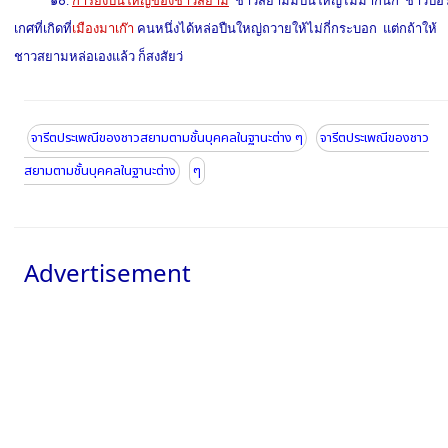
๑๐.
การยิงปืนใหญ่ของชาวสยาม
ชาวสยามมีปืนใหญ่ไม่มากนัก ชาวปอร์
เกศที่เกิดที่
เมืองมาเก๊า
คนหนึ่งได้หล่อปืนใหญ่ถวายให้ไม่กี่กระบอก แต่กถ้าให้
ชาวสยามหล่อเองแล้ว ก็สงสัยว่
จารีตประเพณีของชาวสยามตามชั้นบุคคลในฐานะต่าง ๆ
จารีตประเพณีของชาว
สยามตามชั้นบุคคลในฐานะต่าง
ๆ
Advertisement