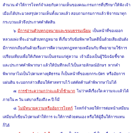
สำนวน คำให้การโจทก์จำเลยกับความเห็นของคณะกรมการที่ปรึกษาให้ฟัง เจ้า
เมืองได้ประมวลสรุปความเห็นทั้งมวลแล้ว สอบถามกรมการแล้ว พิจารณาทุก
กระบวนแล้วจึงประกาศคำตัดสิน
๖.
มีการอ่านตัวบทกฎหมายและขนบธรรมเนียม
เป็นหน้าที่ของออก
หลวงแพ่ง ที่จะอ่านตัวบทกฎหมาย ที่เกี่ยวกับข้อพิพาทในคดีนั้นด้วยเสียงอันดัง
มีการถกเถียงกันด้วยเรื่องการตีความบทกฎหทายเหมือนกับ ที่พยายามใช้การ
เปรียบเทียบเพื่อให้เกิดความเป็นธรมแก่คู่ความ เจ้าเมืองเป็นผู้วินิจฉัยชี้ขาด
และประกาศคำพิพากษา แล้วให้บันทึกลงไว้เป็นลายลักษณ์อักษร หากคำ
พิพากษาไม่เป็นไปตามทางยุติธรรม ก็เป็นหน้าที่ของยกกระบัตร หรืออัยการ
แผ่นดิน จะบอกกล่าวเตือนให้ศาลทราบไว้ แต่คัดค้านคำพิพากษาไม่ได้
๗.
การชำระความกว่าจะแล้วก็ช้ามาก
ไม่ว่าคดีเรื่องใด ความจะแล้วได้
ภายใน ๓ วัน แต่บางเรื่องถึง ๓ ปี ก็มี
๘.
ไม่มีทนายความหรืออัยการโจทก์
โจทก์จำเลยให้การต่อหน้าเสมียน
เสมียนก็เขียนไปตามคำให้การ จะให้การด้วยตนเอง หรือให้ผู้อื่นให้การแทน
ก็ได้