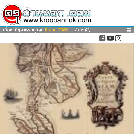
เนื้อหาดีๆสำหรับทุกคน
8 ส.ค. 2569
☰
ค้นหา