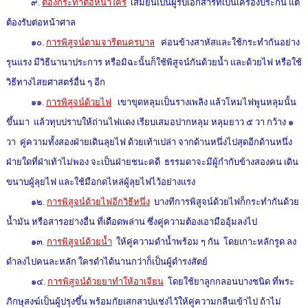
๙.
ต้องกระทำต่อหน้าใคร
เสมียนเป็นผู้รับเอกสารที่เป็นเครื่องประกัน แต่
ต้องรับต่อหน้าศาล
๑๐.
การพิสูจน์ตามจารีตนครบาล
ค่อนข้างสาหัสและใช้กระทำกันอย่าง
รุนแรง มีวิธีนานาประการ หรือมิฉะนั้นก็ใช้พิสูจน์กันด้วยน้ำ และด้วยไฟ หรือใช้
วิธีทางไสยศาสตร์อื่น ๆ อีก
๑๑.
การพิสูจน์ด้วยไฟ
เขาขุดหลุมเป็นรางเพลิง แล้วโหมไฟพูนหลุมนั้น
ขึ้นมา แล้วทุบปราบให้ถ่านไฟแดง เรียบเสมอปากหลุม หลุมยาว ๕ วา กว้าง ๑
วา คู่ความทั้งสองฝ่ายเดินลุยไฟ ด้วยเท้าเปล่า จากด้านหนึ่งไปสุดอีกด้านหนึ่ง
ฝ่ายใดที่ฝ่าเท้าไม่พอง จะเป็นฝ่ายชนะคดี ธรรมดาจะมีผู้กำกับข้างสองคน เดิน
ขนาบผู้ลุยไฟ และใช้มือกดไหล่ผู้ลุยไฟไว้อย่างแรง
๑๒.
การพิสูจน์ด้วยไฟอีกวิธีหนึ่ง
บางทีการพิสูจน์ด้วยไฟก็กระทำกันด้วย
น้ำมัน หรือสารอย่างอื่น ที่เดือดพล่าน ซึ่งคู่ความต้องเอามืออุ้มลงไป
๑๓.
การพิสูจน์ด้วยน้ำ
ให้คู่ความดำน้ำพร้อม ๆ กัน โดยเกาะหลักรูด ลง
ดำลงไปคนละหลัก ใครดำได้นานกว่าก็เป็นผู้ดำรงสัตย์
๑๔.
การพิสูจน์ด้วยยาทำให้อาเจียน
โดยใช้ยาลูกกลอนบางชนิด ที่พระ
ภิกษุสงฆ์เป็นผู้ปรุงขึ้น พร้อมกัยเสกสาปแช่งไว้ให้คู่ความกลืนเข้าไป ถ้าไม่