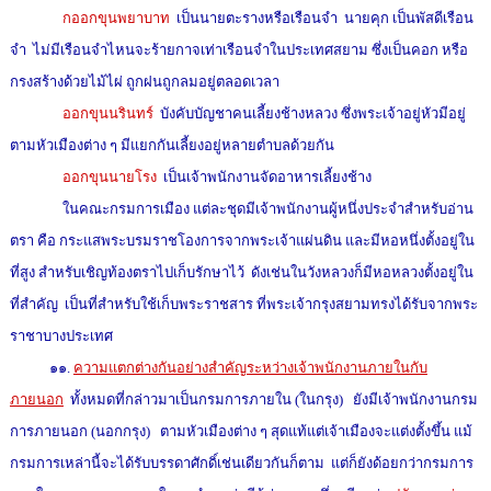
กออกขุนพยาบาท
เป็นนายตะรางหรือเรือนจำ นายคุก เป็นพัสดีเรือน
จำ ไม่มีเรือนจำไหนจะร้ายกาจเท่าเรือนจำในประเทศสยาม ซึ่งเป็นคอก หรือ
กรงสร้างด้วยไม้ไผ่ ถูกฝนถูกลมอยู่ตลอดเวลา
ออกขุนนรินทร์
บังคับบัญชาคนเลี้ยงช้างหลวง ซึ่งพระเจ้าอยู่หัวมีอยู่
ตามหัวเมืองต่าง ๆ มีแยกกันเลี้ยงอยู่หลายตำบลด้วยกัน
ออกขุนนายโรง
เป็นเจ้าพนักงานจัดอาหารเลี้ยงช้าง
ในคณะกรมการเมือง แต่ละชุดมีเจ้าพนักงานผู้หนึ่งประจำสำหรับอ่าน
ตรา คือ กระแสพระบรมราชโองการจากพระเจ้าแผ่นดิน และมีหอหนึ่งตั้งอยู่ใน
ที่สูง สำหรับเชิญท้องตราไปเก็บรักษาไว้ ดังเช่นในวังหลวงก็มีหอหลวงตั้งอยู่ใน
ที่สำคัญ เป็นที่สำหรับใช้เก็บพระราชสาร ที่พระเจ้ากรุงสยามทรงได้รับจากพระ
ราชาบางประเทศ
๑๑.
ความแตกต่างกันอย่างสำคัญระหว่างเจ้าพนักงานภายในกับ
ภายนอก
ทั้งหมดที่กล่าวมาเป็นกรมการภายใน (ในกรุง) ยังมีเจ้าพนักงานกรม
การภายนอก (นอกกรุง) ตามหัวเมืองต่าง ๆ สุดแท้แต่เจ้าเมืองจะแต่งตั้งขึ้น แม้
กรมการเหล่านี้จะได้รับบรรดาศักดิ์เช่นเดียวกันก็ตาม แต่ก็ยังด้อยกว่ากรมการ