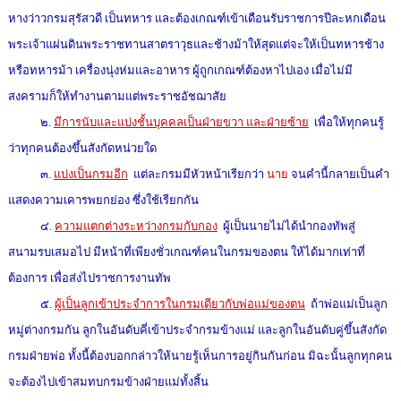
หางว่าวกรมสุรัสวดี เป็นทหาร และต้องเกณฑ์เข้าเดือนรับราชการปีละหกเดือน
พระเจ้าแผ่นดินพระราชทานสาตราวุธและช้างม้าให้สุดแต่จะให้เป็นทหารช้าง
หรือทหารม้า เครื่องนุ่งห่มและอาหาร ผู้ถูกเกณฑ์ต้องหาไปเอง เมื่อไม่มี
สงครามก็ให้ทำงานตามแต่พระราชอัชฌาสัย
๒.
มีการนับและแบ่งชั้นบุคคลเป็นฝ่ายขวา และฝ่ายซ้าย
เพื่อให้ทุกคนรู้
ว่าทุกคนต้องขึ้นสังกัดหน่วยใด
๓.
แบ่งเป็นกรมอีก
แต่ละกรมมีหัวหน้าเรียกว่า
นาย
จนคำนี้กลายเป็นคำ
แสดงความเคารพยกย่อง ซึ่งใช้เรียกกัน
๔.
ความแตกต่างระหว่างกรมกับกอง
ผู้เป็นนายไม่ได้นำกองทัพสู่
สนามรบเสมอไป มีหน้าที่เพียงชั่วเกณฑ์คนในกรมของตน ให้ได้มากเท่าที่
ต้องการ เพื่อส่งไปราชการงานทัพ
๕.
ผู้เป็นลูกเข้าประจำการในกรมเดียวกับพ่อแม่ของตน
ถ้าพ่อแม่เป็นลูก
หมู่ต่างกรมกัน ลูกในอันดับคี่เข้าประจำกรมข้างแม่ และลูกในอันดับคู่ขึ้นสังกัด
กรมฝ่ายพ่อ ทั้งนี้ต้องบอกกล่าวให้นายรู้เห็นการอยู่กินกันก่อน มิฉะนั้นลูกทุกคน
จะต้องไปเข้าสมทบกรมข้างฝ่ายแม่ทั้งสิ้น