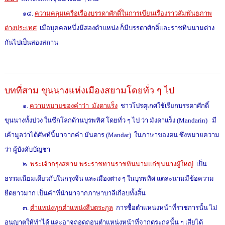
๑๔.
ความคลุมเครือเรื่องบรรดาศักดิ์ในการเขียนเรื่องราวสัมพันธภาพ
ต่างประเทศ
เมื่อบุคคลหนึ่งมีสองตำแหน่ง ก็มีบรรดาศักดิ์และราชทินนามต่าง
กันไปเป็นสองสถาน
บทที่สาม ขุนนางแห่งเมืองสยามโดยทั่ว ๆ ไป
๑.
ความหมายของคำว่า มังดาแร็ง
ชาวโปรตุเกศใช้เรียกบรรดาศักดิ์
ขุนนางทั้งปวง ในซีกโลกด้านบุรพทิศ โดยทั่ว ๆ ไป ว่า มังดาแร็ง (Mandarin) มี
เค้ามูลว่าได้ศัพท์นี้มาจากคำ มันดาร (Mandar) ในภาษาของตน ซึ่งหมายความ
ว่า ผู้บังคับบัญชา
๒.
พระเจ้ากรุงสยาม พระราชทานราชทินนามแก่ขุนนางผู้ใหญ่
เป็น
ธรรมเนียมเดียวกับในกรุงจีน และเมืองต่าง ๆ ในบุรพทิศ แต่ละนามมีข้อความ
ยืดยาวมาก เป็นคำที่นำมาจากภาษาบาลีเกือบทั้งสิ้น
๓.
ตำแหน่งทุกตำแหน่งสืบตระกูล
การซื้อตำแหน่งหน้าที่ราชการนั้น ไม่
อนุญาตให้ทำได้ และอาจถอดถอนตำแหน่งหน้าที่จากตระกูลนั้น ๆ เสียได้