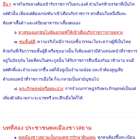
อื่น ๆ
ทาสไพร่หลวงต้องเข้ารับราชการในพระองค์ ส่วนไพร่ฟ้าบรรดาที่เป็นไท
แต่ตัวนั้น เพียงแต่ต้องเกณฑ์มาเข้าเดือนรับราชการ หกเดือนในหนึ่งปีและ
ต้องหาเสื้อผ้า และเสบียงอาหารมาเลี้ยงตนเอง
๖.
ทาสของเอกชนไม่ต้องเกณฑ์ให้เข้าเดือนรับราชการงานหลวง
๗.
ชนชั้นผู้ดี
ความจริงไม่มีการแบ่งชั้นวรรณะในระหว่างผู้ที่เป็นไทย
ด้วยกันที่เรียกว่าชนชั้นผู้ดี หรือขุนนางนั้น ก็เพียงแต่ว่ามีตำแหน่งหน้าที่ราชการ
อยู่ในปัจจุบัน โดยที่คนในตระกูลนั้น ได้รับราชการสืบเนื่องกันมาช้านาน จนมี
ยศศักดิ์และจำนวนมากขึ้น แต่ก็มีอยู่เป็นจำนวนน้อย และถ้าต้องสูญเสีย
ตำแหน่งหน้าที่ราชการเมื่อใด ก็จะกลายเป็นสามัญชนไป
๘.
พระภิกษุสงฆ์หรือตละปวง
การจำแนกราษฎรกับพระภิกษุสงฆ์เป็นแต่
เพียงผิวเผิน เพราะจะบวชหรื อจะสึกเมื่อใดก็ได้
บทที่สอง ประชาชนพลเมืองชาวสยาม
๑.
พลเมืองชาวสยามเป็นกองทหารรักษาดินแดน
ทุกคนต้องขึ้นทะเบียน