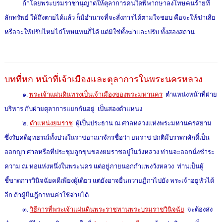
ถ้าโดยพระบรมราชานุญาตให้ตุลาการคนใดพิพากษาลงโทษคนร้ายที่
ลักทรัพย์ ให้ถึงตายได้แล้ว ก็มีอำนาจที่จะสั่งการได้ตามใจชอบ คือจะให้ฆ่าเสีย
หรือจะให้ปรับไหมไถ่โทษแทนก็ได้ แต่มิใช่ทั้งฆ่าและปรับ ทั้งสองสถาน
บทที่หก หน้าที่เจ้าเมืองและตุลาการในพระนครหลวง
๑.
พระเจ้าแผ่นดินทรงเป็นเจ้าเมืองของพระมหานคร
ตำแหน่งหน้าที่ฝ่าย
บริหาร กับฝ่ายตุลาการแยกกันอยู่ เป็นสองตำแหน่ง
๒.
ตำแหน่งยมราช
ผู้เป็นประธาน ณ ศาลหลวงแห่งพระมหานครสยาม
ซึ่งรับคดีอุทธรณ์ทั้งปวงในราชอาณาจักรชื่อว่า ยมราช ปกติมีบรรดาศักดิ์เป็น
ออกญา ศาลหรือที่ประชุมลูกขุนของยมราชอยู่ในวังหลวง ท่านจะออกนั่งชำระ
ความ ณ หอแห่งหนึ่งในพระนคร แต่อยู่ภายนอกกำแพงวังหลวง ท่านเป็นผู้
ชี้ขาดการวินิจฉัยคดีเพียงผู้เดียว แต่ยังอาจยื่นถวายฎีกาไปยัง พระเจ้าอยู่หัวได้
อีก ถ้าผู้ยื่นฎีกาทนค่าใช้จ่ายได้
๓.
วิธีการที่พระเจ้าแผ่นดินพระราชทานพระบรมราชวินิจฉัย
จะต้องส่ง