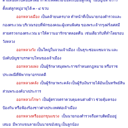
ตำแหน่งที่รับสินบลได้มาก พระสัสดีเริ่มขึ้นทะเบียนลูกหมู่ ในบัญชีหางว่าว
ตั้งแต่ลูกหมู่อายุได้ ๓ - ๔ ขวบ
ออกหลวงเมือง
เป็นคล้ายนครบาล ทำหน้าที่เป็นนายกองตำรวจและ
กองตระเวณ บริเวณรอบที่พักของคณะผู้แทนพิเศษ ของพระเจ้ากรุงฝรั่งเศสมี
สายตรวจกองตระเวณ มาให้ความอารักขาตลอดคืน เช่นเดียวกับที่ทำโดยรอบ
วังหลวง
ออกหลวงวัง
เป็นใหญ่ในจวนเจ้าเมือง เป็นธุระซ่อมแซมจวน และ
บังคับบัญชาบรรดาบโทนของเจ้าเมือง
ออกหลวงแพ่ง
เป็นผู้รักษาสมุดพระราชกำหนดกฎหมาย หรือราช
ประเพณีที่พิพากษาอรรถคดี
ออกหลวงคลัง
เป็นผู้รักษาพระคลัง เป็นผู้รับเงินรายได้อันเป็นทรัพย์สิน
ส่วนพระองค์บางประการ
ออกหลวงโกษา
เป็นผู้ตรวจตราควบคุมคนต่างด้าว ช่วยคุ้มครอง
ป้องกัน หรือฟ้องร้องชาวต่างประเทศต่อเจ้าเมือง
ออกหลวงหรือออกขุนแขวง
เป็นนายกองตำรวจถือดาบติดมืออยู่
เสมอ มีพวกแขนลายเป็นนายขมังธนู เป็นลูกน้อง