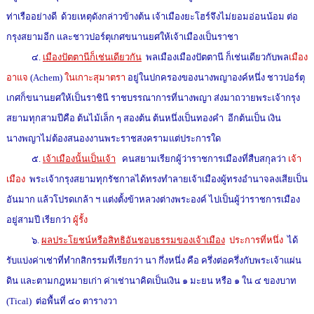
ท่าเรืออย่างดี ด้วยเหตุดังกล่าวข้างต้น เจ้าเมืองยะโฮร์จึงไม่ยอมอ่อนน้อม ต่อ
กรุงสยามอีก และชาวปอร์ตุเกศขนานยศให้เจ้าเมืองเป็นราชา
๔.
เมืองปัตตานีก็เช่นเดียวกัน
พลเมืองเมืองปัตตานี ก็เช่นเดียวกับพล
เมือง
อาแจ
(Achem)
ในเกาะสุมาตรา
อยู่ในปกครองของนางพญาองค์หนึ่ง ชาวปอร์ตุ
เกศก็ขนานยศให้เป็นราชินี ราชบรรณาการที่นางพญา ส่งมาถวายพระเจ้ากรุง
สยามทุกสามปีคือ ต้นไม้เล็ก ๆ สองต้น ต้นหนึ่งเป็นทองคำ อีกต้นเป็น เงิน
นางพญาไม่ต้องสนองงานพระราชสงครามแต่ประการใด
๕.
เจ้าเมืองนั้นเป็นเจ้า
คนสยามเรียกผู้ว่าราชการเมืองที่สืบสกุลว่า
เจ้า
เมือง
พระเจ้ากรุงสยามทุกรัชกาลได้ทรงทำลายเจ้าเมืองผู้ทรงอำนาจลงเสียเป็น
อันมาก แล้วโปรดเกล้า ฯ แต่งตั้งข้าหลวงต่างพระองค์ ไปเป็นผู้ว่าราชการเมือง
อยู่สามปี เรียกว่า
ผู้รั้ง
๖.
ผลประโยชน์หรือสิทธิอันชอบธรรมของเจ้าเมือง
ประการที่หนึ่ง
ได้
รับแบ่งค่าเช่าที่ทำกสิกรรมที่เรียกว่า นา กึ่งหนึ่ง คือ ครึ่งต่อครึ่งกับพระเจ้าแผ่น
ดิน และตามกฎหมายเก่า ค่าเช่านาคิดเป็นเงิน ๑ มะยน หรือ ๑ ใน ๔ ของบาท
(Tical) ต่อพื้นที่ ๔๐ ตารางวา