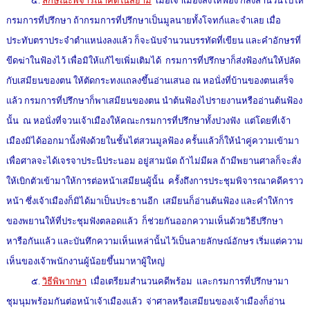
๔.
ลักษณะพิจารณาคดีในสยาม
เมื่อเจ้าเมืองสั่งให้ฟ้อง ก็ส่งสำนวนไปให้
กรมการที่ปรึกษา ถ้ากรมการที่ปรึกษาเป็นมูลนายทั้งโจทก์และจำเลย เมื่อ
ประทับตราประจำตำแหน่งลงแล้ว ก็จะนับจำนวนบรรทัดที่เขียน และคำอักษรที่
ขีดฆ่าในฟ้องไว้ เพื่อมิให้แก้ไขเพิ่มเติมได้ กรมการที่ปรึกษาก็ส่งฟ้องกันให้ปลัด
กับเสมียนของตน ให้ตัดกระทงแถลงขึ้นอ่านเสนอ ณ หอนั่งที่บ้านของตนเสร็จ
แล้ว กรมการที่ปรึกษาก็พาเสมียนของตน นำต้นฟ้องไปรายงานหรืออ่านต้นฟ้อง
นั้น ณ หอนั่งที่จวนเจ้าเมืองให้คณะกรมการที่ปรึกษาทั้งปวงฟัง แต่โดยที่เจ้า
เมืองมิได้ออกมานั้งฟังด้วยในชั้นไต่สวนมูลฟ้อง ครั้นแล้วก็ให้นำคู่ความเข้ามา
เพื่อศาลจะได้เจรจาประนีประนอม อยู่สามนัด ถ้าไม่มีผล ถ้ามีพยานศาลก็จะสั่ง
ให้เบิกตัวเข้ามาให้การต่อหน้าเสมียนผู้นั้น ครั้งถึงการประชุมพิจารณาคดีคราว
หน้า ซึ่งเจ้าเมืองก็มิได้มาเป็นประธานอีก เสมียนก็อ่านต้นฟ้อง และคำให้การ
ของพยานให้ที่ประชุมฟังตลอดแล้ว ก็ช่วยกันออกความเห็นด้วยวิธีปรึกษา
หารือกันแล้ว และบันทึกความเห็นเหล่านั้นไว้เป็นลายลักษณ์อักษร เริ่มแต่ความ
เห็นของเจ้าพนักงานผู้น้อยขึ้นมาหาผู้ใหญ่
๕.
วิธีพิพากษา
เมื่อเตรียมสำนวนคดีพร้อม และกรมการที่ปรึกษามา
ชุมนุมพร้อมกันต่อหน้าเจ้าเมืองแล้ว จ่าศาลหรือเสมียนของเจ้าเมืองก็อ่าน