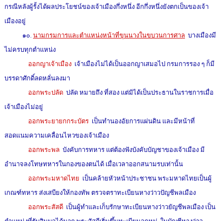
กรณีหลังผู้รั้งได้ผลประโยชน์ของเจ้าเมืองกึ่งหนึ่ง อีกกึ่งหนึ่งยังตกเป็นของเจ้า
เมืองอยู่
๑๐.
นามกรมการและตำแหน่งหน้าที่ขุนนางในขบวนการศาล
บางเมืองมี
ไม่ครบทุกตำแหน่ง
ออกญาเจ้าเมือง
เจ้าเมืองไม่ได้เป็นออกญาเสมอไป กรมการรอง ๆ ก็มี
บรรดาศักดิ์ลดหลั่นลงมา
ออกพระปลัด
ปลัด หมายถึง ที่สอง แต่มิได้เป็นประธานในราชการเมื่อ
เจ้าเมืองไม่อยู่
ออกพระยายกกระบัตร
เป็นทำนองอัยการแผ่นดิน และมีหน้าที่
สอดแนมความเคลื่อนไหวของเจ้าเมือง
ออกพระพล
บังคับการทหาร แต่ต้องฟังบังคับบัญชาของเจ้าเมือง มี
อำนาจลงโทษทหารในกองของตนได้ เมื่อเวลาออกสนามรบเท่านั้น
ออกพระมหาดไทย
เป็นคล้ายหัวหน้าประชาชน พระมหาดไทยเป็นผู้
เกณฑ์ทหาร ส่งเสบียงให้กองทัพ ตรวจตราทะเบียนหางว่าวปัญชีพลเมือง
ออกพระสัสดี
เป็นผู้ทำและเก็บรักษาทะเบียนหางว่าวยัญชีพลเมือง เป็น