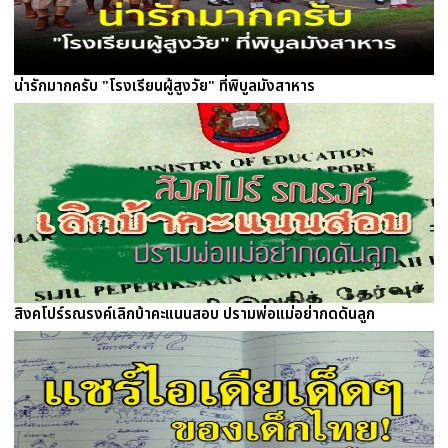
น่ารักมากครับ "โรงเรียนผู้สูงวัย" ที่พิบูลมังสาหาร
สิงคโปร์รณรงค์เลิกบ้าคะแนนสอบ ปรามพ่อแม่อย่ากดดันลูก