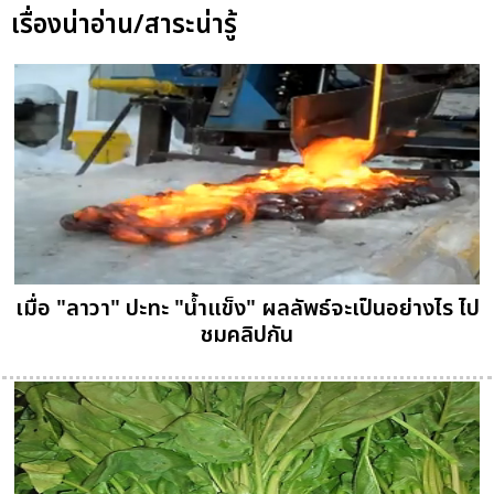
เรื่องน่าอ่าน/สาระน่ารู้
เมื่อ "ลาวา" ปะทะ "น้ำแข็ง" ผลลัพธ์จะเป็นอย่างไร ไป
ชมคลิปกัน