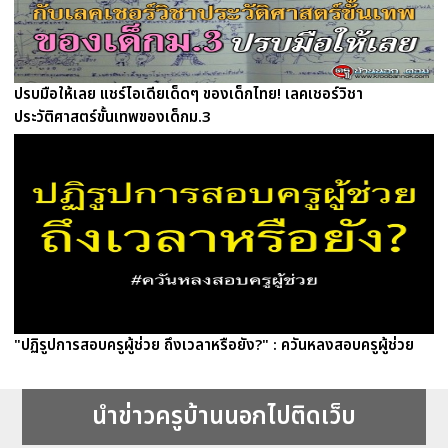
ปรบมือให้เลย แชร์ไอเดียเด็ดๆ ของเด็กไทย! เลคเชอร์วิชา
ประวัติศาสตร์ขั้นเทพของเด็กม.3
"ปฏิรูปการสอบครูผู้ช่วย ถึงเวลาหรือยัง?" : ควันหลงสอบครูผู้ช่วย
นำข่าวครูบ้านนอกไปติดเว็บ