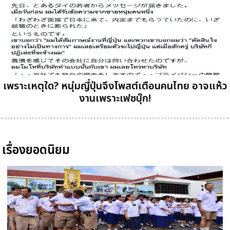
เพราะเหตุใด? หนุ่มญี่ปุ่นจึงโพสต์เตือนคนไทย อาจแห้ว
งานเพราะเฟซบุ๊ก!
เรื่องยอดนิยม