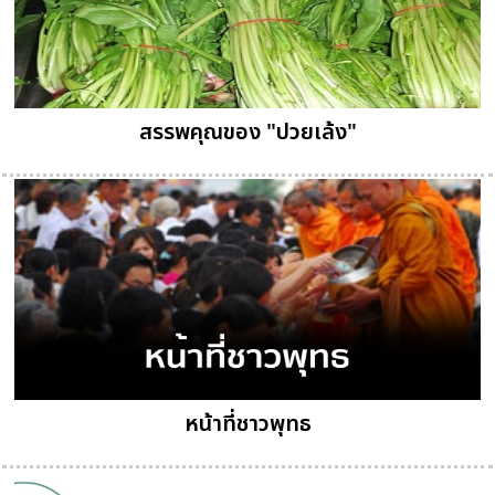
สรรพคุณของ "ปวยเล้ง"
หน้าที่ชาวพุทธ