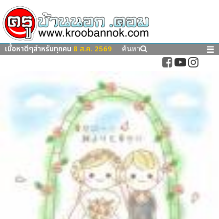
เนื้อหาดีๆสำหรับทุกคน
8 ส.ค. 2569
☰
ค้นหา