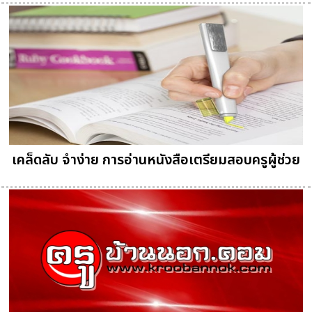
เคล็ดลับ จำง่าย การอ่านหนังสือเตรียมสอบครูผู้ช่วย