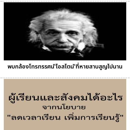
พบกล้องโทรทรรศน์'ไอสไตน์'ที่หายสาบสูญไปนาน