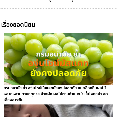
เรื่องยอดนิยม
กรมอนามัย ย้ำ องุ่นไชน์มัสแคทยังคงปลอดภัย แนะเลือกกินผลไม้
หลากหลายตามฤดูกาล ล้างผัก ผลไม้ตามคำแนะนำ มั่นใจทุกคำ ลด
เสี่ยงสารพิษ