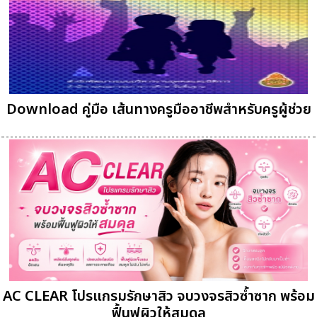
Download คู่มือ เส้นทางครูมืออาชีพสำหรับครูผู้ช่วย
AC CLEAR โปรแกรมรักษาสิว จบวงจรสิวซ้ำซาก พร้อม
ฟื้นฟูผิวให้สมดุล