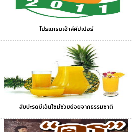
โปรแกรมเฮ้าส์คีปเปอร์
สับปะรดมีเอ็นไซม์ช่วยย่อยจากธรรมชาติ