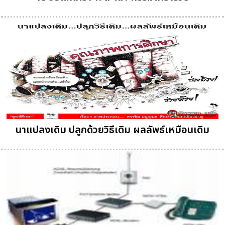
นาแปลงเดิม ปลูกด้วยวิธีเดิม ผลลัพธ์เหมือนเดิม