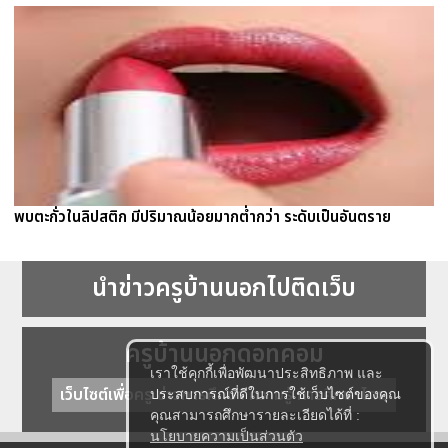
พบตะกั่วในลิปสติก มีปริมาณน้อยมากต่ำกว่า ระดับเป็นอันตราย
นำข่าวครูบ้านนอกไปติดเว็บ
ครูบ้านนอกดอทคอม
เราใช้คุกกี้เพื่อพัฒนาประสิทธิภาพ และ
เว็บไซต์เพื่อครู ข่าวการศึกษา ความรู้ การศึกษาไทย
ประสบการณ์ที่ดีในการใช้เว็บไซต์ของคุณ
คุณสามารถศึกษารายละเอียดได้ที่ :
นโยบายความเป็นส่วนตัว