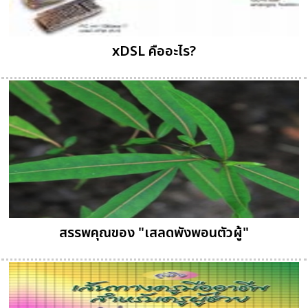
xDSL คืออะไร?
สรรพคุณของ "เสลดพังพอนตัวผู้"