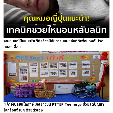
คุณหมอญี่ปุ่นแนะนำ! วิธีสร้างนิสัยการนอนหลับที่ดีเพื่อป้องกันโรค
สมองเสื่อม
"เก้าอี้เปลี่ยนโลก" ฝีมือเยาวชน PTTEP Teenergy ช่วยลดปัญหา
โลกร้อนง่ายๆ ด้วยตัวเอง