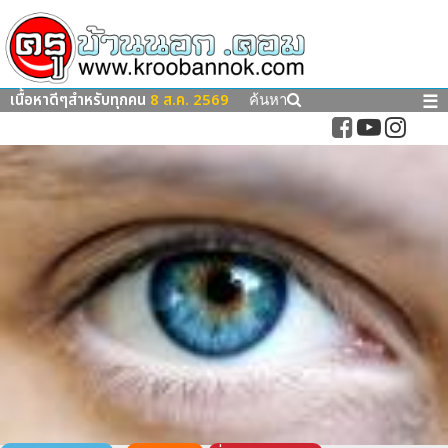
เนื้อหาดีๆสำหรับทุกคน
8 ส.ค. 2569
☰
ค้นหา