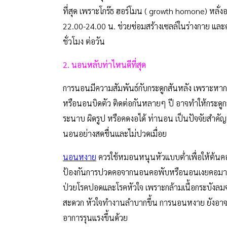
ที่สุด เพราะโกร๊ธ ฮอร์โมน ( growth homone) หลั่งอ
22.00-24.00 น. ช่วยซ่อมสร้างเซลล์ในร่างกาย และ
ชั่วโมง ต่อวัน
2. นอนหลับท่าไหนดีที่สุด
การนอนมีความสัมพันธ์กับกระดูกสันหลัง เพราะหา
หรือนอนบิดตัว ติดต่อกันหลายๆ ปี อาจทำให้กระดู
ระนาบ ผิดรูป หรือคดงอได้ ท่านอน เป็นปัจจัยสำคัญ
นอนอย่างสดชื่นและไม่ปวดเมื่อย
นอนหงาย
ควรใช้หมอนหนุนหัวแบบต่ำเพื่อให้ต้นคออ
ป้องกันการปวดคอจากนอนคอพับหรือนอนเงยคอมากเกิน
ป่วยโรคปอดและโรคหัวใจ เพราะกล้ามเนื้อกระบังล
สะดวก หัวใจทำงานลำบากขึ้น การนอนหงาย ยังอาจท
อาการรุนแรงขึ้นด้วย