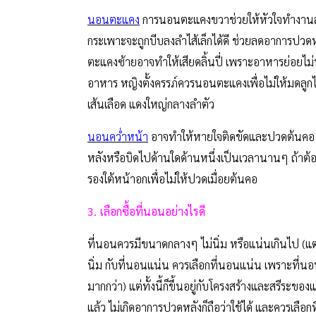
นอนตะแคง
การนอนตะแคงขวาช่วยให้หัวใจทำงานส
กระเพาะจะถูกบีบลงลำไส้เล็กได้ดี ช่วยลดอาการปวด
ตะแคงซ้ายอาจทำให้เสียดลิ้นปี่ เพราะอาหารย่อยไม
อาหาร หญิงตั้งครรภ์ควรนอนตะแคงเพื่อไม่ให้มดลู
เส้นเลือด แดงใหญ่กลางลำตัว
นอนคว่ำหน้า
อาจทำให้หายใจติดขัดและปวดต้นคอ
หลังหรือบิดไปด้านใดด้านหนึ่งเป็นเวลานานๆ ถ้า
รองใต้หน้าอกเพื่อไม่ให้ปวดเมื่อยต้นคอ
3. เลือกซื้อที่นอนอย่างไรดี
ที่นอนควรมีขนาดกลางๆ ไม่นิ่ม หรือแน่นเกินไป (แต่
นิ่ม กับที่นอนแน่น ควรเลือกที่นอนแน่น เพราะที่น
มากกว่า) แต่ทั้งนี้ก็ขึ้นอยู่กับโครงสร้างและสรีระข
แล้ว ไม่เกิดอาการปวดหลังก็ถือว่าใช้ได้ และควรเลือ