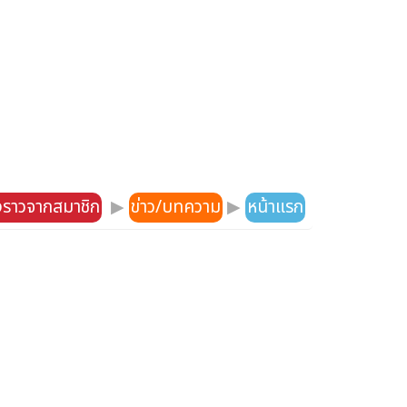
องราวจากสมาชิก
▶
ข่าว/บทความ
▶
หน้าแรก