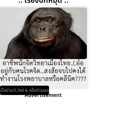
:: เรื่องปักหมุด ::
อาชีพนักจิตวิทยาเมืองไทย..(.อ๋อ
อยู่กับคนโรคจิต...สงสัยจบไปคงได้
ทำงานโรงพยาบาลหรือคลีนิค????
เปิดอ่าน 8,944 ☕ คลิกอ่านเลย
Advertisement