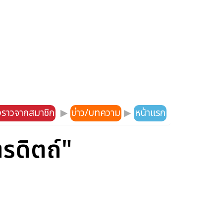
องราวจากสมาชิก
▶
ข่าว/บทความ
▶
หน้าแรก
ตรดิตถ์"