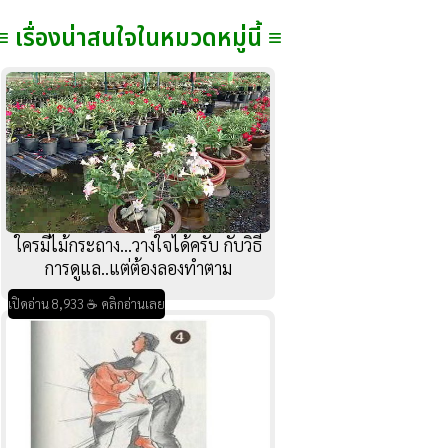
≡ เรื่องน่าสนใจในหมวดหมู่นี้ ≡
ใครมีไม้กระถาง...วางใจได้ครับ กับวิธี
การดูแล..แต่ต้องลองทำตาม
เปิดอ่าน 8,933 ☕ คลิกอ่านเลย