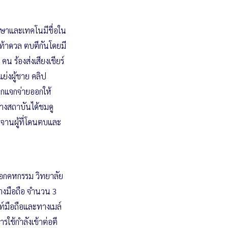
กษาและเทคโนมีชื่อใน
าท้าดวล ตบตีกันโดยมี
คน ร้องส่งเสียงเชียร์
ย่งผู้ชาย คลิป
ูกแจกจ่ายออกให้
่างสถาบันได้ชมดู
ะจานผู้ที่โดนตบและ
เอกคหกรรม วิทยาลัย
ทางมือถือ จำนวน 3
พท์มือถือและทางเมล์
รใช้กำลังเข้าต่อตี