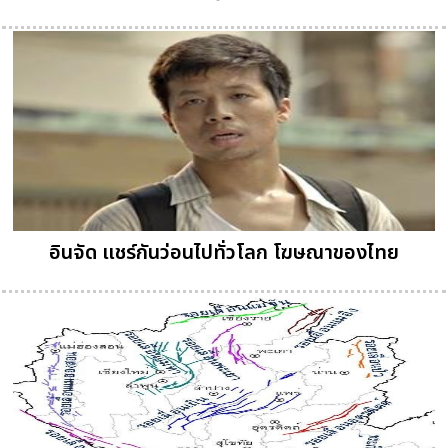
อินจัด แชร์กันว่อนไปทั่วโลก โฆษณาของไทย