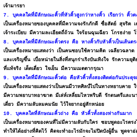
เจ้ามารยา
7. บุคคลใดที่มีลักษณะคิ้วที่หัวคิ้วสูงกว่าหางคิ้ว เรียกว่า คิ้วต
เป็นเครื่องหมายของบุคคลที่มีความจงรักภักดี ซื่อสัตย์ สุจริต
เจ้าระเบียบ มีความละเอียดถี่ถ้วน ใจร้อนฉุนเฉียว โกรธง่า
8. บุคคลใดที่มีลักษณะคิ้วตรง คือ หางคิ้วกับหัวคิ้วเป็นเส้นตร
เป็นเครื่องหมายแสดงว่า เป็นคนชอบใช้ความคิด เฉลียวฉลาด รั
และเจริญขึ้น เบื่อหน่ายในสิ่งที่สนุกร่าเริงบันเทิงใจ รักความ
ที่แท้จริง เด็ดเดี่ยว ใจเย็น มีความเมตตากรุณา
เป็นเครื่องหมายแสดงว่าเป็นคนมีวาทศิลป์ไปในทางหยาบคาย 
มีความพยาบาทอาฆาต มีเล่ห์เหลี่ยมไหวพริบดี รักดนตรีและน
เดี่ยว มีความลับลมคมนัย ไว้ใจยากอยู่สักหน่อย
10. บุคคลใดที่ลักษณะคิ้วถ่าง คือ หัวคิ้วทั้งสองห่างกันมาก 
เป็นเครื่องหมายของคนที่ไม่มีความลับกับใคร ชอบพูดอะไรตร
ทำให้ได้อย่างที่คิดไว้ คิดจะทำอะไรมักจะไม่ปิดบังผู้อื่น พูดจา