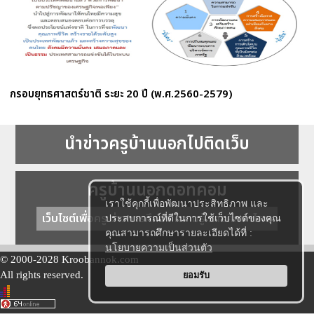
กรอบยุทธศาสตร์ชาติ ระยะ 20 ปี (พ.ศ.2560-2579)
นำข่าวครูบ้านนอกไปติดเว็บ
ครูบ้านนอกดอทคอม
เราใช้คุกกี้เพื่อพัฒนาประสิทธิภาพ และ
เว็บไซต์เพื่อครู ข่าวการศึกษา ความรู้ การศึกษาไทย
ประสบการณ์ที่ดีในการใช้เว็บไซต์ของคุณ
คุณสามารถศึกษารายละเอียดได้ที่ :
นโยบายความเป็นส่วนตัว
© 2000-2028 Kroobannok.com
All rights reserved.
ยอมรับ