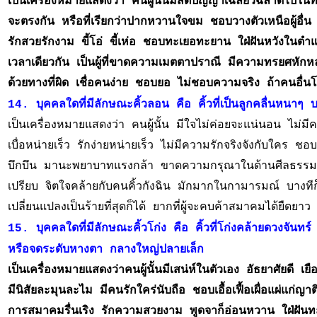
เป็นเครื่องหมายแสดงว่า คนผู้นั้นมีสติปัญญาเฉลียวฉลาดไปในท
จะตรงกัน หรือที่เรียกว่าปากหวานใจขม ชอบวางตัวเหนือผู้อื่
รักสวยรักงาม ขี้โอ่ ขี้เห่อ ชอบทะเยอทะยาน ใฝ่ฝันหวังในต
เวลาเดียวกัน เป็นผู้ที่ขาดความเมตตาปราณี มีความทรยศหักหลั
ด้วยทางที่ผิด เชื่อคนง่าย ชอบยอ ไม่ชอบความจริง ถ้าคนอื่นโกห
14. บุคคลใดที่มีลักษณะคิ้วลอน คือ คิ้วที่เป็นลูกคลื่นหนา
เป็นเครื่องหมายแสดงว่า คนผู้นั้น มีใจไม่ค่อยจะแน่นอน ไม่ม
เบื่อหน่ายเร็ว รักง่ายหน่ายเร็ว ไม่มีความรักจริงจังกับใคร 
บึกบึน มานะพยาบาทแรงกล้า ขาดความกรุณาในด้านศีลธรรม ไม่
เปรียบ จิตใจคล้ายกับคนคิ้วกังฉิน มักมากในกามารมณ์ บางทีก
เปลี่ยนแปลงเป็นร้ายที่สุดก็ได้ ยากที่ผู้จะคบค้าสมาคมได้ยืดยาว
15. บุคคลใดที่มีลักษณะคิ้วโก่ง คือ คิ้วที่โก่งคล้ายดวงจันทร์ 
หรือจดระดับหางตา กลางใหญ่ปลายเล็ก 
เป็นเครื่องหมายแสดงว่าคนผู้นั้นมีเสน่ห์ในตัวเอง อัธยาศัยดี 
มีนิสัยละมุนละไม มีคนรักใคร่นับถือ ชอบเอื้อเฟื้อเผื่อแผ่แก่ญ
การสมาคมรื่นเริง รักความสวยงาม พูดจาก็อ่อนหวาน ใฝ่ฝันท