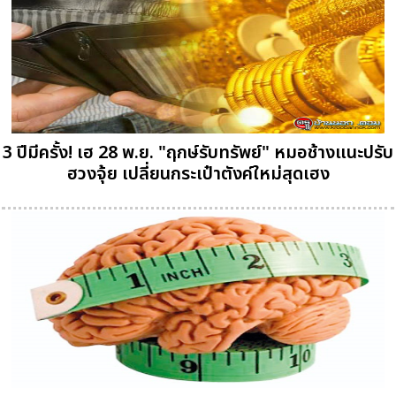
3 ปีมีครั้ง! เฮ 28 พ.ย. "ฤกษ์รับทรัพย์" หมอช้างแนะปรับ
ฮวงจุ้ย เปลี่ยนกระเป๋าตังค์ใหม่สุดเฮง