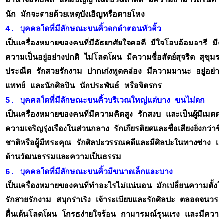
อำนาจอิทธิพล แต่มีปัญญาเฉลียวฉลาดดี มีความสามารถในทาง
นัก มักจะตายด้วยเหตุบังเอิญหรือตายโหง
4. บุคคลใดที่มีลักษณะขนคิ้วดกดำตอนหัวคิ้ว 
เป็นเครื่องหมายของคนที่มีอัธยาศัยใจคอดี มีใจโอบอ้อมอารี 
ความเป็นอยู่อย่างปกติ ไม่โลดโผน มีความซื่อสัตย์สุจริต สุข
ประณีต รักสวยรักงาม ปากเก่งพูดคล่อง มีความมานะ อยู่อย่
แพทย์ และนักศิลปิน นักประพันธ์ หรือจิตรกร
5. บุคคลใดที่มีลักษณะขนคิ้วบริเวณใหญ่แต่บาง ขนไม่ดก
เป็นเครื่องหมายของคนที่มีความคิดสูง รักสงบ และเป็นผู้มีเม
ความเจริญรุ่งเรืองในส่วนกลาง รักเกียรติยศและชื่อเสียงยิ่งกว
ชาติหรือผู้มีพระคุณ รักศิลปะวรรณคดีและมีศิลปะในทางช่าง
ด้านวัฒนธรรมและความเป็นธรรม
6. บุคคลใดที่มีลักษณะขนคิ้วมีขนาดเล็กและบาง 
เป็นเครื่องหมายของคนที่ทำอะไรไม่แน่นอน มักเปลี่ยนความต
รักสวยรักงาม สนุกร่าเริง เจ้าระเบียบและรักศิลปะ ตลอดจ
ตื่นเต้นโลดโผน โกรธง่ายใจร้อน กามารมณ์รุนแรง และมีควา