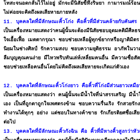
โทสะจนอดกลั้นไว้ไม่อยู่ มักจะมีนิสัยขี้หึงริษยา กามารมณ์ร้
ไม่ค่อยจะคิดถึงผลเสียหายภายหลัง
11. บุคคลใดที่มีลักษณะคิ้วโก่ง คือคิ้วที่มีส่วนคล้ายกับคันศร 
เป็นเครื่องหมายแสดงว่าคนผู้นั้นจะต้องมีนิสัยชอบอุดมคติมีศีล
ใจเอื้อเฟื้อ เมตตากรุณา ชอบช่วยเหลือผู้ทุกข์ยากหรือญาต
นิยมในช่างศิลป์ รักความสงบ ชอบความยุติธรรม อาภัพในว
ลืมบุญคุณคนง่าย มีไหวพริบทันเล่ห์เหลี่ยมคนอื่น มีความซื่อสัต
ชอบช่วยเหลือคนอื่นโดยไม่คิดถึงผลเสียหายจะเกิดแก่ตัวเอง
เป็นเครื่องหมายแสดงว่า คนผู้นั้นจะมีน้ำใจที่น่าสรรเสริญ มีน้ำใ
เอง เป็นที่ถูกตาถูกใจเพศตรงข้าม ชอบความรื่นเริง รักสวยรัก
ทำงานได้ทุกๆ อย่าง แต่ชอบในทางค้าขาย รักเกียรติยศชื่อเสียง
ต่อไป
13. บุคคลใดที่มีลักษณะคิ้วกังฉิน คือ คิ้วที่มีหางคิ้วสูงกว่าหัวค