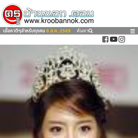
เนื้อหาดีๆสำหรับทุกคน
6 ส.ค. 2569
☰
ค้นหา