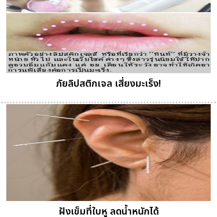
ภัยลิปสติกเจล เสี่ยงมะเร็ง!
ฝังเข็มที่ใบหู ลดน้ำหนักได้