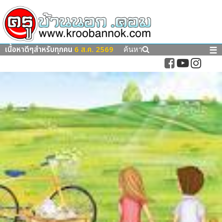
เนื้อหาดีๆสำหรับทุกคน
6 ส.ค. 2569
☰
ค้นหา