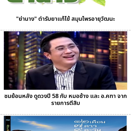
"ย่านาง" ตำรับยาแก้ไข้ สมุนไพรอายุวัฒนะ
ชมย้อนหลัง ดูดวงปี 58 กับ หมอช้าง และ อ.คฑา จาก
รายการตีสิบ