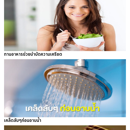
ทานอาหารช่วยบำบัดความเครียด
เคล็ดลับๆก่อนอาบน้ำ