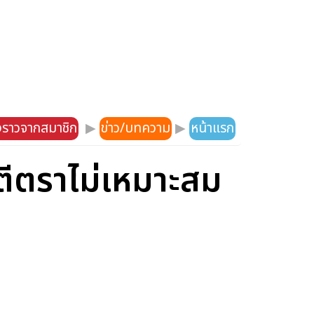
องราวจากสมาชิก
▶
ข่าว/บทความ
▶
หน้าแรก
กตีตราไม่เหมาะสม