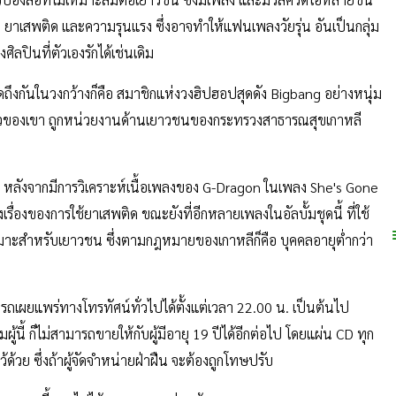
ตา รวมถึง G-Dragon, Ivy หรือ 4Minute และอื่นๆ อีกหลายศิลปิน
งสื่อที่ไม่เหมาะสมต่อเยาวชน ซึ่งมีเพลง และมิวสิควีดีโอหลายชิ้น
เพศ, ยาเสพติด และความรุนแรง ซึ่งอาจทำให้แฟนเพลงวัยรุ่น อันเป็นกลุ่ม
ลปินที่ตัวเองรักได้เช่นเดิม
ถึงกันในวงกว้างก็คือ สมาชิกแห่งวงฮิปฮอปสุดดัง Bigbang อย่างหนุ่ม
ดี่ยวของเขา ถูกหน่วยงานด้านเยาวชนของกระทรวงสาธารณสุขเกาหลี
.ย. หลังจากมีการวิเคราะห์เนื้อเพลงของ G-Dragon ในเพลง She's Gone
รื่องของการใช้ยาเสพติด ขณะยังที่อีกหลายเพลงในอัลบั้มชุดนี้ ที่ใช้
หมาะสำหรับเยาวชน ซึ่งตามกฎหมายของเกาหลีก็คือ บุคคลอายุต่ำกว่า
เผยแพร่ทางโทรทัศน์ทั่วไปได้ตั้งแต่เวลา 22.00 น. เป็นต้นไป
ผู้นี้ ก็ไม่สามารถขายให้กับผู้มีอายุ 19 ปีได้อีกต่อไป โดยแผ่น CD ทุก