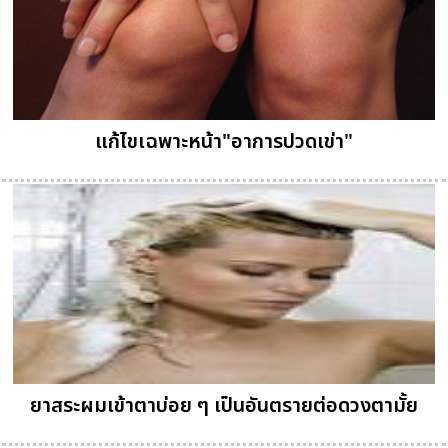
แก้ไขเฉพาะหน้า"อาการปวดเข่า"
ยาสระผมเข้าตาบ่อย ๆ เป็นอันตรายต่อดวงตามั้ย