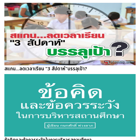
สแกน...ลดเวลาเรียน "3 สัปดาห์"บรรลุเป้า?