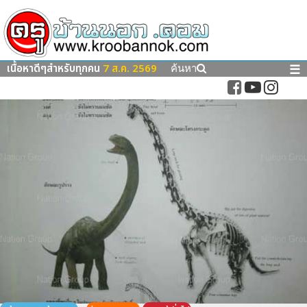
เนื้อหาดีๆสำหรับทุกคน
7 ส.ค. 2569
☰
ค้นหา