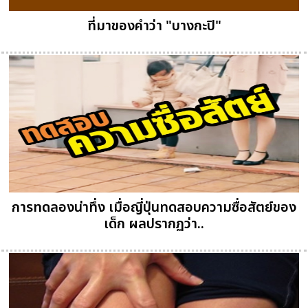
ที่มาของคำว่า "บางกะปิ"
การทดลองน่าทึ่ง เมื่อญี่ปุ่นทดสอบความซื่อสัตย์ของ
เด็ก ผลปรากฏว่า..