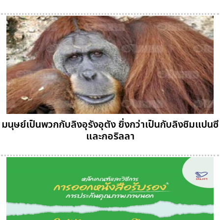
มนุษย์เป็นพวกกับลิงอุรังอุตัง ยิ่งกว่าเป็นกับลิงชิมแปนซี
และกอริลลา