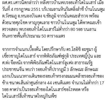
ผศ.ดร.เศาวนิตกล่าวว่า หลังชาวบ้านพบรอยเท้าไดโนเสาร์ เมื่อ
วันที่ 4 กรกฎาคม 2551 บริเวณลานหินริมตลิ่งลำชี บ้านโนนตูม
ต.วังชมภู อ.หนองบัวแดง จ.ชัยภูมิ จากนั้นคณะสำรวจ พร้อม
ด้วยนายศุภโชค หาญกุดเลาะ ชาวบ้านโนนตูม ได้พาคณะเข้า
ตรวจสอบ พบรอยเท้าไดโนเสาร์ไม่ต่ำกว่า 80 รอย บนลาน
หินทรายพื้นที่ประมาณ 50 ตารางเมตร
จากการจำแนกเบื้องต้น โดยปรึกษากับ ดร.โยอิชิ อะซูมา ผู้
เชี่ยวชาญไดโนเสาร์ จากพิพิธภัณฑ์ฟูกุอิ ประเทศญี่ปุ่น และ
ศ.ต่ง จือหมิง จากพิพิธภัณฑ์ไดโนเสาร์ลูเฟง สาธารณรัฐ
ประชาชนจีน พบว่า รอยเท้าที่ปรากฏมี 3 ลักษณะ ลักษณะ
แรกเป็นแนวทางเดินของรอยเท้าทรงกลมมนคล้ายรอยเท้าของ
ช้าง ขนาดเส้นผ่าศูนย์กลาง 44 เซนติเมตร จำนวนไม่ต่ำกว่า 17
รอย คาดว่าเป็นรอยเท้าของไดโนเสาร์ซอโรพอด หรือ
ไดโนเสาร์สี่เท้าขนาดใหญ่กินพืช