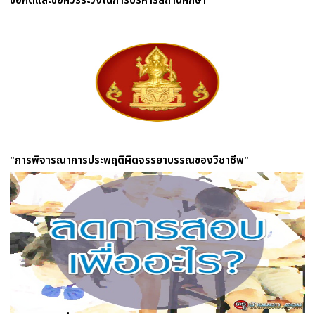
ข้อคิดและข้อควรระวังในการบริหารสถานศึกษา
"การพิจารณาการประพฤติผิดจรรยาบรรณของวิชาชีพ"