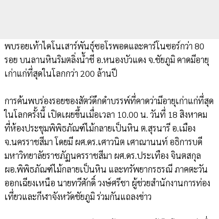
พบรอยเท้าไดโนเสาร์พันธุ์ซอโรพอดและคาร์โนซอร์กว่า 80
รอย บนลานหินริมตลิ่งน้ำชี อ.หนองบัวแดง จ.ชัยภูมิ คาดมีอายุ
เก่าแก่ที่สุดในโลกกว่า 200 ล้านปี
การค้นพบร่องรอยของสัตว์ดึกดำบรรพ์ที่คาดว่ามีอายุเก่าแก่ที่สุด
ในโลกครั้งนี้ เปิดเผยขึ้นเมื่อเวลา 10.00 น. วันที่ 18 สิงหาคม
ที่ห้องประชุมพิพิธภัณฑ์ไม้กลายเป็นหิน ต.สุรนารี อ.เมือง
จ.นครราชสีมา โดยมี ผศ.ดร.เศาวนิต เศาณานนท์ อธิการบดี
มหาวิทยาลัยราชภัฏนครราชสีมา ผศ.ดร.ประเทือง จินตสกุล
ผอ.พิพิธภัณฑ์ไม้กลายเป็นหิน และทรัพยากรธรณี ภาคตะวัน
ออกเฉียงเหนือ นายทวีศักดิ์ วงษ์ศรีชา ผู้ช่วยสำนักงานการท่อง
เที่ยวและกีฬาจังหวัดชัยภูมิ ร่วมกันแถลงข่าว